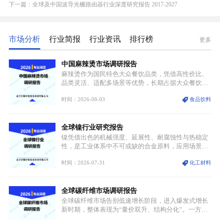
下一篇：全球及中国波导光栅路由器行业深度研究报告 2017-2027
市场分析
行业简报
行业资讯
排行榜
更多
中国麻辣烫市场调研报告
麻辣烫作为国民特色大众餐饮品类，凭借高性价比、
品类灵活、适配多场景等优势，长期占据大众餐饮重
要席位。近年来国内餐饮行业加速规范化、连锁化转
时间：2026-08-03
食品饮料
型，叠加消费需求升级、线上流量变革、新零售业态
兴起，传统麻辣烫行业告别野蛮生长阶段，进入精细
化竞争周期。麻辣烫行业依托刚需属性、灵活的品类
全球镍行业研究报告
特点，在消费、创业、政策、技术多重驱动下，依旧
具备强劲的发展活力。
镍凭借出色的机械强度、延展性、耐腐蚀性与热稳定
性，是工业体系中不可或缺的合金原料，应用场景横
跨传统制造业、高端装备、新能源三大领域，综合使
时间：2026-07-31
化工材料
用价值难以被替代。依托理化优势，镍被全球主要经
济体纳入关键矿产储备清单，成为维系工业体系与能
源转型安全的重要物资。当前镍已从传统工业金属转
全球碳纤维市场调研报告
型为新能源核心战略矿产，全球产业形成“印尼掌控
资源与产能、中国主导消费与技术、工艺向低碳湿法
全球碳纤维市场告别低速增长阶段，进入爆发式增长
迭代、再生镍加速补位”的全新格局。
新时期，整体表现为“量价双升、结构分化”。一方面
市场整体需求量与市场价值同步走高，行业盈利空间