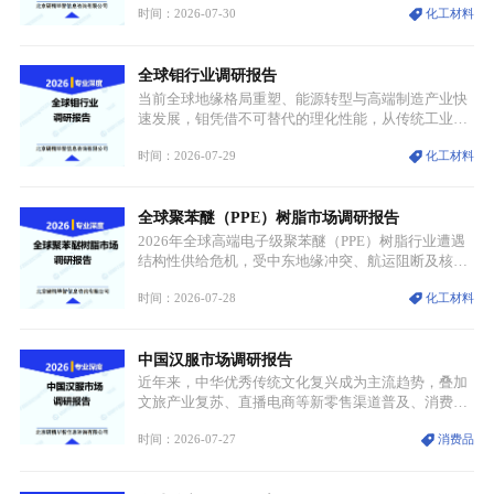
时间：2026-07-30
化工材料
持续扩张；另一方面产品、需求、应用场景呈现明显
分层，高端小丝束产品溢价能力突出，大丝束产品依
托性价比抢占工业主流市场，通用型产品支撑行业整
全球钼行业调研报告
体规模扩张，高附加值领域与规模化工业应用形成两
大独立增长体系。
当前全球地缘格局重塑、能源转型与高端制造产业快
速发展，钼凭借不可替代的理化性能，从传统工业金
属转变为各国重点管控的战略矿产，行业整体进入供
时间：2026-07-29
化工材料
需格局重构、价值体系重估的新阶段。钼是典型难熔
金属，核心物理化学性能构筑了其不可替代性，也是
其广泛应用于高端领域的基础，多重特性叠加，让钼
全球聚苯醚（PPE）树脂市场调研报告
贯穿传统工业、高端制造、军工、新能源等多个核心
产业，成为现代工业体系中不可或缺的基础材料。
2026年全球高端电子级聚苯醚（PPE）树脂行业遭遇
结构性供给危机，受中东地缘冲突、航运阻断及核心
生产设施损毁多重因素影响，全球最大产能基地全面
时间：2026-07-28
化工材料
停产，行业长期维持寡头垄断的供应链格局彻底瓦
解。本次危机直接造成全球七成高端PPE树脂断供，
产品价格半年内暴涨超400%，上下游产业链出现“有
中国汉服市场调研报告
价无市”的供给真空，并沿高频覆铜板、PCB电路板向
AI服务器、5G基站等高端电子终端持续传导，全产业
近年来，中华优秀传统文化复兴成为主流趋势，叠加
链生产、成本、交付均承受巨大压力。
文旅产业复苏、直播电商等新零售渠道普及、消费群
体审美迭代多重因素，汉服行业迎来发展黄金期。汉
时间：2026-07-27
消费品
服不再局限于传统节日、古风活动等小众场景，逐步
融入旅游、日常穿搭、礼仪培训、婚庆等多元消费场
景，成为承载国风文化、拉动实体消费与文旅融合的