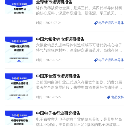
全球镓市场调研报告
重要载体。同时，行业标准落地、生产技术升级、原
创设计能力提升，进一步夯实产业发展根基，吸引传
镓作为稀缺稀散金属，是第三代、第四代半导体材料
统服饰品牌、文旅企业等跨界入局，市场活力持续释
的核心原料，深度串联通信、新能源、军工航天、光
放。
伏等十余项战略产业，是现代高端制造业的隐形基石
时间：2026-07-24
电子产品和半导体
与大国科技博弈的关键战略资源。镓并非传统大宗金
属，但其衍生化合物是半导体技术迭代的核心载体，
凭借独特的物理与电学性能，构建起“军民融合、全
中国六氟化钨市场调研报告
领域渗透”的战略体系，成为全球科技产业运转的刚
需资源。
六氟化钨是先进半导体制造领域不可替代的核心电子
特气与前驱体材料，深度绑定逻辑芯片、高端存储芯
片等高端赛道。六氟化钨（WF₆）是半导体化学气相
时间：2026-07-23
电子产品和半导体
沉积（CVD）、原子层沉积（ALD）工艺专用前驱体
材料，也是高端电子特气的核心品类，常温下呈液
态，具备输送精准、计量稳定的特点，适配半导体精
中国茅台酒市场调研报告
密制造流程。
当前国内白酒行业正式迈入存量竞争加剧、消费分层
显著的全新发展阶段，酱香型白酒赛道凭借独特消费
认知与持续扩容的市场需求，成为行业核心增长赛
时间：2026-07-22
食品饮料
道。贵州茅台凭借独一无二的核心产区壁垒、刚性产
能稀缺性、百年积淀的顶级品牌影响力，构筑起牢不
可破的行业龙头地位，市场核心竞争力持续领跑全行
中国电子布行业研究报告
业。
电子布被誉为电子信息产业的隐形骨架，是典型的高
端工业织物，主要由直径不足9微米的电子级玻璃纤