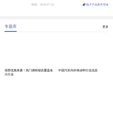
维纱经精密织造加工制成，也是印制电路板（PCB）
时间：2026-07-20
电子产品和半导体
生产制造过程中不可或缺的核心基材。电子布具备高
精度、低介电、高耐热、高绝缘、低膨胀等优异综合
性能，无法被普通玻纤织物替代，且产品技术层级划
分清晰，四大主流品类技术壁垒逐级递增。
专题库
更多
强势优惠来袭！热门调研报告覆盖各
中国汽车内外饰涂料行业信息
大行业