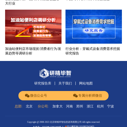
大行业
加油站便利店市场现状/消费者行为/发
行业分析：穿戴式设备消费需求挖掘
展趋势等调研分析
研究报告
研究报告库
关于我们
网站地图
微信公众号
专属分析师微信
总部:
北京
分公司:
加拿大
河南
郑州
浙江
杭州
宁波
Copyright @ 2008-2023 北京研精毕智信息咨询有限公司 All rights reserved.
京公网安备11010802043405