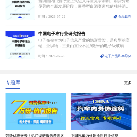
当前国内白酒行业正式迈入存量竞争加剧、消费分层
显著的全新发展阶段，酱香型白酒赛道凭借独特消费
认知与持续扩容的市场需求，成为行业核心增长赛
时间：2026-07-22
食品饮料
道。贵州茅台凭借独一无二的核心产区壁垒、刚性产
能稀缺性、百年积淀的顶级品牌影响力，构筑起牢不
可破的行业龙头地位，市场核心竞争力持续领跑全行
中国电子布行业研究报告
业。
电子布被誉为电子信息产业的隐形骨架，是典型的高
端工业织物，主要由直径不足9微米的电子级玻璃纤
维纱经精密织造加工制成，也是印制电路板（PCB）
时间：2026-07-20
电子产品和半导体
生产制造过程中不可或缺的核心基材。电子布具备高
精度、低介电、高耐热、高绝缘、低膨胀等优异综合
性能，无法被普通玻纤织物替代，且产品技术层级划
分清晰，四大主流品类技术壁垒逐级递增。
专题库
更多
强势优惠来袭！热门调研报告覆盖各
中国汽车内外饰涂料行业信息