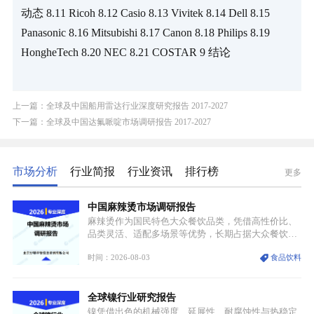
动态 8.11 Ricoh 8.12 Casio 8.13 Vivitek 8.14 Dell 8.15 
Panasonic 8.16 Mitsubishi 8.17 Canon 8.18 Philips 8.19 
HongheTech 8.20 NEC 8.21 COSTAR 9 结论
上一篇：全球及中国船用雷达行业深度研究报告 2017-2027
下一篇：全球及中国达氟哌啶市场调研报告 2017-2027
市场分析
行业简报
行业资讯
排行榜
更多
中国麻辣烫市场调研报告
麻辣烫作为国民特色大众餐饮品类，凭借高性价比、
品类灵活、适配多场景等优势，长期占据大众餐饮重
要席位。近年来国内餐饮行业加速规范化、连锁化转
时间：2026-08-03
食品饮料
型，叠加消费需求升级、线上流量变革、新零售业态
兴起，传统麻辣烫行业告别野蛮生长阶段，进入精细
化竞争周期。麻辣烫行业依托刚需属性、灵活的品类
全球镍行业研究报告
特点，在消费、创业、政策、技术多重驱动下，依旧
具备强劲的发展活力。
镍凭借出色的机械强度、延展性、耐腐蚀性与热稳定