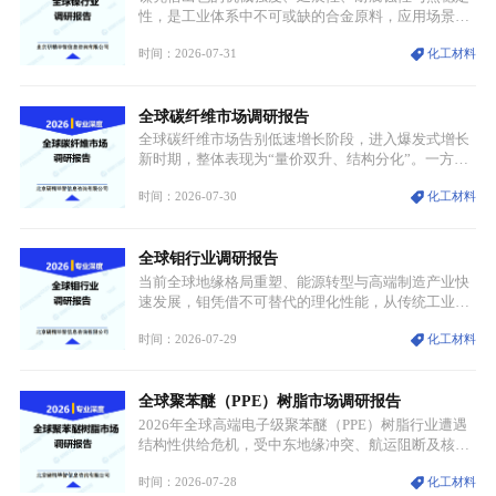
性，是工业体系中不可或缺的合金原料，应用场景横
跨传统制造业、高端装备、新能源三大领域，综合使
时间：2026-07-31
化工材料
用价值难以被替代。依托理化优势，镍被全球主要经
济体纳入关键矿产储备清单，成为维系工业体系与能
源转型安全的重要物资。当前镍已从传统工业金属转
全球碳纤维市场调研报告
型为新能源核心战略矿产，全球产业形成“印尼掌控
资源与产能、中国主导消费与技术、工艺向低碳湿法
全球碳纤维市场告别低速增长阶段，进入爆发式增长
迭代、再生镍加速补位”的全新格局。
新时期，整体表现为“量价双升、结构分化”。一方面
市场整体需求量与市场价值同步走高，行业盈利空间
时间：2026-07-30
化工材料
持续扩张；另一方面产品、需求、应用场景呈现明显
分层，高端小丝束产品溢价能力突出，大丝束产品依
托性价比抢占工业主流市场，通用型产品支撑行业整
全球钼行业调研报告
体规模扩张，高附加值领域与规模化工业应用形成两
大独立增长体系。
当前全球地缘格局重塑、能源转型与高端制造产业快
速发展，钼凭借不可替代的理化性能，从传统工业金
属转变为各国重点管控的战略矿产，行业整体进入供
时间：2026-07-29
化工材料
需格局重构、价值体系重估的新阶段。钼是典型难熔
金属，核心物理化学性能构筑了其不可替代性，也是
其广泛应用于高端领域的基础，多重特性叠加，让钼
全球聚苯醚（PPE）树脂市场调研报告
贯穿传统工业、高端制造、军工、新能源等多个核心
产业，成为现代工业体系中不可或缺的基础材料。
2026年全球高端电子级聚苯醚（PPE）树脂行业遭遇
结构性供给危机，受中东地缘冲突、航运阻断及核心
生产设施损毁多重因素影响，全球最大产能基地全面
时间：2026-07-28
化工材料
停产，行业长期维持寡头垄断的供应链格局彻底瓦