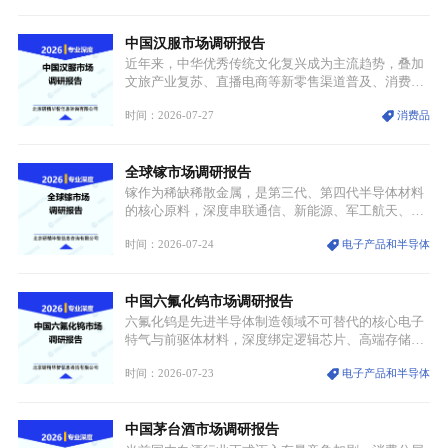
解。本次危机直接造成全球七成高端PPE树脂断供，
产品价格半年内暴涨超400%，上下游产业链出现“有
中国汉服市场调研报告
价无市”的供给真空，并沿高频覆铜板、PCB电路板向
AI服务器、5G基站等高端电子终端持续传导，全产业
近年来，中华优秀传统文化复兴成为主流趋势，叠加
链生产、成本、交付均承受巨大压力。
文旅产业复苏、直播电商等新零售渠道普及、消费群
体审美迭代多重因素，汉服行业迎来发展黄金期。汉
时间：2026-07-27
消费品
服不再局限于传统节日、古风活动等小众场景，逐步
融入旅游、日常穿搭、礼仪培训、婚庆等多元消费场
景，成为承载国风文化、拉动实体消费与文旅融合的
全球镓市场调研报告
重要载体。同时，行业标准落地、生产技术升级、原
创设计能力提升，进一步夯实产业发展根基，吸引传
镓作为稀缺稀散金属，是第三代、第四代半导体材料
统服饰品牌、文旅企业等跨界入局，市场活力持续释
的核心原料，深度串联通信、新能源、军工航天、光
放。
伏等十余项战略产业，是现代高端制造业的隐形基石
时间：2026-07-24
电子产品和半导体
与大国科技博弈的关键战略资源。镓并非传统大宗金
属，但其衍生化合物是半导体技术迭代的核心载体，
凭借独特的物理与电学性能，构建起“军民融合、全
中国六氟化钨市场调研报告
领域渗透”的战略体系，成为全球科技产业运转的刚
需资源。
六氟化钨是先进半导体制造领域不可替代的核心电子
特气与前驱体材料，深度绑定逻辑芯片、高端存储芯
片等高端赛道。六氟化钨（WF₆）是半导体化学气相
时间：2026-07-23
电子产品和半导体
沉积（CVD）、原子层沉积（ALD）工艺专用前驱体
材料，也是高端电子特气的核心品类，常温下呈液
态，具备输送精准、计量稳定的特点，适配半导体精
中国茅台酒市场调研报告
密制造流程。