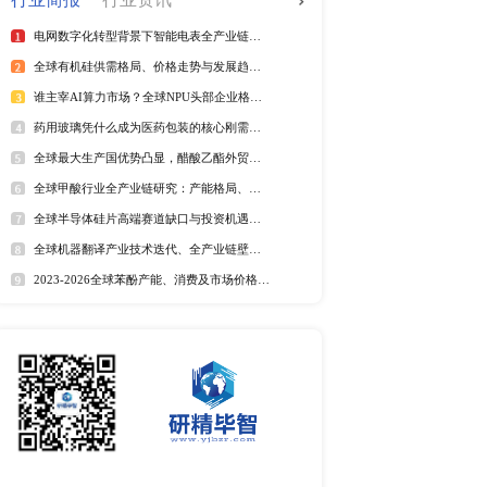
（2025年）
全球电信管行业排行榜
025年第二季度）
2025年全球短纤涤纶线企业排
紫外光引发剂品牌排名
全球野薄荷油行业排行榜
全球及中国电器涂料市场Top
全球及中国椰子酸市场Top5
2025年全球遮光胶带企业排名
全球藻酸盐行业排行榜
全球及中国有机无乳酸奶市场T
排名
市场分析
中国麻辣烫市场调研报告