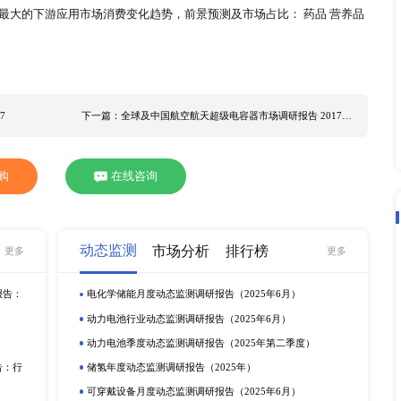
疫苗的机会并不平衡，加上疫情可能进一步反复，造成全球复苏
影响，根据XYZResearch
市场调研
统计，2020年全球碘
021年将达到XX亿元。2021到2026年预计CAGR在XX% 
，欧洲碘化钾粉末销量占XX%。 本报告以生产端、消费端、进
展趋势，并涵盖疫情对中国市场碘化钾粉末未来发展的影响。我
例如药品，营养品等细分市场，通过对2016至2020连续五年
碘化钾粉末行业的市场潜力与前景。全球主要生产商企业及产品
商： Lasa Laboratory Infinium Pharmachem Iofin
euticals Macco Organiques Nippoh Chemicals Deepwater Chemical
chem Private Limited 区域市场分析，本
调研报告
根据全球经
量、消费状况及未来发展趋势： 中国 美国 欧洲 日本 东南亚
涵盖各类型的价格、产量、产值、市场份额及增长趋势： 食品级
016-2027年间最大的下游应用市场消费变化趋势，前景预测及市
跟我们联系。