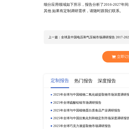
在发达经济体和新兴经济体中，获得
经济环境对碘化钾粉末行业发展有着密切
元，其中中国市场规模为XX亿元，预计2
全球碘化钾粉末销量的份额为XX%
全球及中国市场碘化钾粉末市场发
级，医药级等，产品下游应用领域，
市场规模及同比增速的分析，判断
比都在该报告中有详细分析。 全球碘化钾粉末主要生产
Eskay Fine Chemicals Prachi Pharmac
东丰泰生物科技有限公司 Adani Pharma
下几个区域细分市场，包含各地区的产
报告将碘化钾粉末细分为以下几类，
细分应用领域如下所示，报告分析了2
其他 如果有定制调研需求，请随时