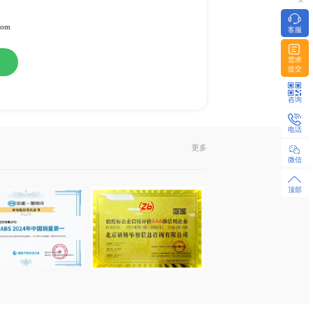
料
或纸介版
l发送或EMS快递
322951 / 18480655925 微同
z-research.com / sales@xyz-research.com
购
在线咨询