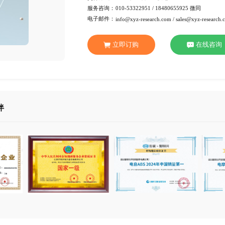
行 业：
化工材
页 数：
101页
服务方式：
电子版
交付方式：
Emai
服务咨询：
010-53
电子邮件：
info@xy
立即订
合作伙伴