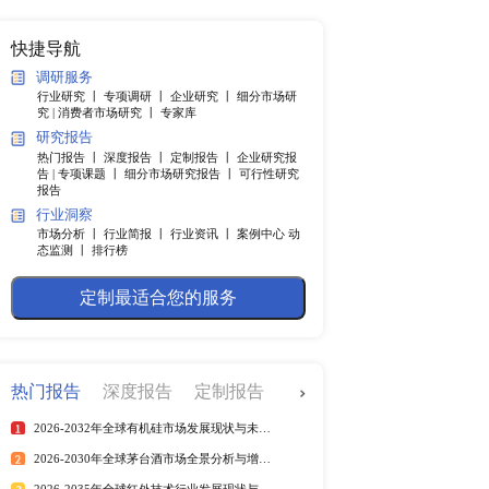
纲
快捷导航
调研服务
行业研究 丨
专项调研 丨
企业
.4％。中国市场2021年政
究 |
消费者市场研究 丨
专家
上。IMF本次将中国市
研究报告
强于预期，但大多数国家的
热门报告 丨
深度报告 丨
定制
在许多方面完成了复苏，但
告 |
专项课题 丨
细分市场研究
报告
持续多久我们不得而知，