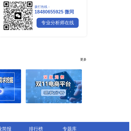
全球镍行业研究报告
全球碳纤维市场调研报告
全球钼行业调研报告
全球聚苯醚（PPE）树脂市场调
行业简报
行业资讯
电网数字化转型背景下智能电
细分市场全景剖析
全球有机硅供需格局、价格走
深度分析
谁主宰AI算力市场？全球NP
与赛道竞争真相
药用玻璃凭什么成为医药包装
料？
全球最大生产国优势凸显，醋
口增量市场在哪？
全球甲酸行业全产业链研究：