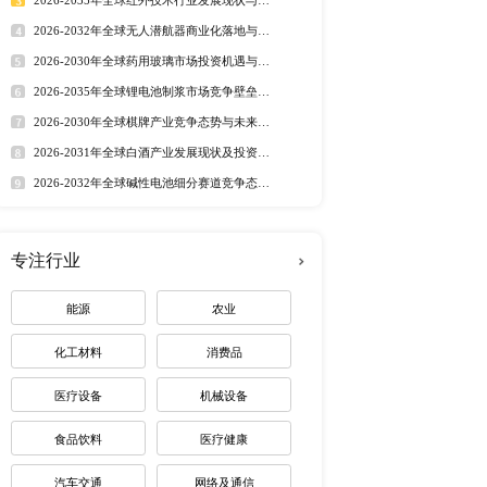
行业洞察
的不确定性加剧。 当前
市场分析 丨
行业简报 丨
行业
化钾粉末市场规模为XX亿
态监测 丨
排行榜
左右。2020年美国市场占
出口等为切入点，研究了
定制最适合您
们从产品分类，例如食品
全球及中国市场碘化钾粉末
介绍，生产状况及市场占
a GODO SHIGEN 
热门报告
深度报告
s Fuji Kasei Crystran 山
2026-2032年全球有机硅市
济发展情况将着重分析以
趋势调研报告
 印度 针对产品特点，本
2026-2030年全球茅台酒市
路径研究报告
 医药级 碘化钾粉末的
2026-2035年全球红外技术
资价值分析研究报告
场占比： 药品 营养品 
2026-2032年全球无人潜航
业机遇报告
2026-2030年全球药用玻璃
业价值研究报告
2026-2035年全球锂电池制