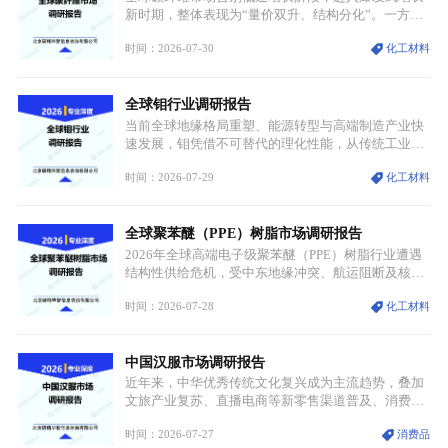
迭代、再生镍加速补位”的全新格局。
新时期，整体表现为“量价双升、结构分化”。一方面
市场整体需求量与市场价值同步走高，行业盈利空间
时间：2026-07-30
化工材料
持续扩张；另一方面产品、需求、应用场景呈现明显
分层，高端小丝束产品溢价能力突出，大丝束产品依
托性价比抢占工业主流市场，通用型产品支撑行业整
全球钼行业调研报告
体规模扩张，高附加值领域与规模化工业应用形成两
大独立增长体系。
当前全球地缘格局重塑、能源转型与高端制造产业快
速发展，钼凭借不可替代的理化性能，从传统工业金
属转变为各国重点管控的战略矿产，行业整体进入供
时间：2026-07-29
化工材料
需格局重构、价值体系重估的新阶段。钼是典型难熔
金属，核心物理化学性能构筑了其不可替代性，也是
其广泛应用于高端领域的基础，多重特性叠加，让钼
全球聚苯醚（PPE）树脂市场调研报告
贯穿传统工业、高端制造、军工、新能源等多个核心
产业，成为现代工业体系中不可或缺的基础材料。
2026年全球高端电子级聚苯醚（PPE）树脂行业遭遇
结构性供给危机，受中东地缘冲突、航运阻断及核心
生产设施损毁多重因素影响，全球最大产能基地全面
时间：2026-07-28
化工材料
停产，行业长期维持寡头垄断的供应链格局彻底瓦
解。本次危机直接造成全球七成高端PPE树脂断供，
产品价格半年内暴涨超400%，上下游产业链出现“有
中国汉服市场调研报告
价无市”的供给真空，并沿高频覆铜板、PCB电路板向
AI服务器、5G基站等高端电子终端持续传导，全产业
近年来，中华优秀传统文化复兴成为主流趋势，叠加
链生产、成本、交付均承受巨大压力。
文旅产业复苏、直播电商等新零售渠道普及、消费群
体审美迭代多重因素，汉服行业迎来发展黄金期。汉
时间：2026-07-27
消费品
服不再局限于传统节日、古风活动等小众场景，逐步