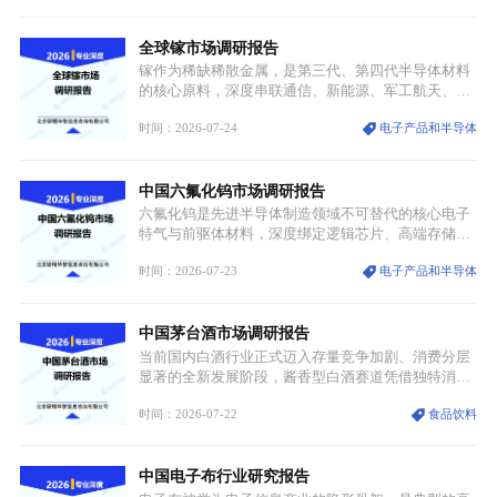
融入旅游、日常穿搭、礼仪培训、婚庆等多元消费场
景，成为承载国风文化、拉动实体消费与文旅融合的
全球镓市场调研报告
重要载体。同时，行业标准落地、生产技术升级、原
创设计能力提升，进一步夯实产业发展根基，吸引传
镓作为稀缺稀散金属，是第三代、第四代半导体材料
统服饰品牌、文旅企业等跨界入局，市场活力持续释
的核心原料，深度串联通信、新能源、军工航天、光
放。
伏等十余项战略产业，是现代高端制造业的隐形基石
时间：2026-07-24
电子产品和半导体
与大国科技博弈的关键战略资源。镓并非传统大宗金
属，但其衍生化合物是半导体技术迭代的核心载体，
凭借独特的物理与电学性能，构建起“军民融合、全
中国六氟化钨市场调研报告
领域渗透”的战略体系，成为全球科技产业运转的刚
需资源。
六氟化钨是先进半导体制造领域不可替代的核心电子
特气与前驱体材料，深度绑定逻辑芯片、高端存储芯
片等高端赛道。六氟化钨（WF₆）是半导体化学气相
时间：2026-07-23
电子产品和半导体
沉积（CVD）、原子层沉积（ALD）工艺专用前驱体
材料，也是高端电子特气的核心品类，常温下呈液
态，具备输送精准、计量稳定的特点，适配半导体精
中国茅台酒市场调研报告
密制造流程。
当前国内白酒行业正式迈入存量竞争加剧、消费分层
显著的全新发展阶段，酱香型白酒赛道凭借独特消费
认知与持续扩容的市场需求，成为行业核心增长赛
时间：2026-07-22
食品饮料
道。贵州茅台凭借独一无二的核心产区壁垒、刚性产
能稀缺性、百年积淀的顶级品牌影响力，构筑起牢不
可破的行业龙头地位，市场核心竞争力持续领跑全行
中国电子布行业研究报告
业。