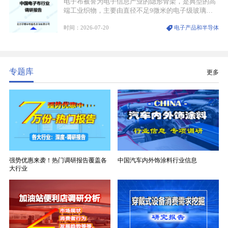
电子布被誉为电子信息产业的隐形骨架，是典型的高
端工业织物，主要由直径不足9微米的电子级玻璃纤
维纱经精密织造加工制成，也是印制电路板（PCB）
时间：2026-07-20
电子产品和半导体
生产制造过程中不可或缺的核心基材。电子布具备高
精度、低介电、高耐热、高绝缘、低膨胀等优异综合
性能，无法被普通玻纤织物替代，且产品技术层级划
分清晰，四大主流品类技术壁垒逐级递增。
专题库
更多
强势优惠来袭！热门调研报告覆盖各
中国汽车内外饰涂料行业信息
大行业