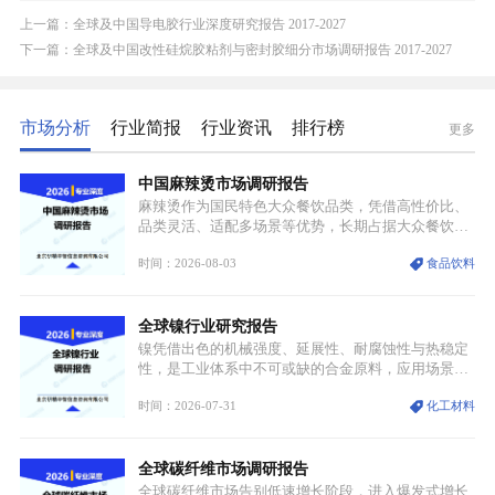
上一篇：全球及中国导电胶行业深度研究报告 2017-2027
下一篇：全球及中国改性硅烷胶粘剂与密封胶细分市场调研报告 2017-2027
市场分析
行业简报
行业资讯
排行榜
更多
中国麻辣烫市场调研报告
麻辣烫作为国民特色大众餐饮品类，凭借高性价比、
品类灵活、适配多场景等优势，长期占据大众餐饮重
要席位。近年来国内餐饮行业加速规范化、连锁化转
时间：2026-08-03
食品饮料
型，叠加消费需求升级、线上流量变革、新零售业态
兴起，传统麻辣烫行业告别野蛮生长阶段，进入精细
化竞争周期。麻辣烫行业依托刚需属性、灵活的品类
全球镍行业研究报告
特点，在消费、创业、政策、技术多重驱动下，依旧
具备强劲的发展活力。
镍凭借出色的机械强度、延展性、耐腐蚀性与热稳定
性，是工业体系中不可或缺的合金原料，应用场景横
跨传统制造业、高端装备、新能源三大领域，综合使
时间：2026-07-31
化工材料
用价值难以被替代。依托理化优势，镍被全球主要经
济体纳入关键矿产储备清单，成为维系工业体系与能
源转型安全的重要物资。当前镍已从传统工业金属转
全球碳纤维市场调研报告
型为新能源核心战略矿产，全球产业形成“印尼掌控
资源与产能、中国主导消费与技术、工艺向低碳湿法
全球碳纤维市场告别低速增长阶段，进入爆发式增长