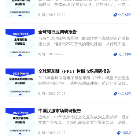
迭代、再生镍加速补位”的全新格局。
新时期，整体表现为“量价双升、结构分化”。一方面
市场整体需求量与市场价值同步走高，行业盈利空间
时间：2026-07-30
化工材料
持续扩张；另一方面产品、需求、应用场景呈现明显
分层，高端小丝束产品溢价能力突出，大丝束产品依
托性价比抢占工业主流市场，通用型产品支撑行业整
全球钼行业调研报告
体规模扩张，高附加值领域与规模化工业应用形成两
大独立增长体系。
当前全球地缘格局重塑、能源转型与高端制造产业快
速发展，钼凭借不可替代的理化性能，从传统工业金
属转变为各国重点管控的战略矿产，行业整体进入供
时间：2026-07-29
化工材料
需格局重构、价值体系重估的新阶段。钼是典型难熔
金属，核心物理化学性能构筑了其不可替代性，也是
其广泛应用于高端领域的基础，多重特性叠加，让钼
全球聚苯醚（PPE）树脂市场调研报告
贯穿传统工业、高端制造、军工、新能源等多个核心
产业，成为现代工业体系中不可或缺的基础材料。
2026年全球高端电子级聚苯醚（PPE）树脂行业遭遇
结构性供给危机，受中东地缘冲突、航运阻断及核心
生产设施损毁多重因素影响，全球最大产能基地全面
时间：2026-07-28
化工材料
停产，行业长期维持寡头垄断的供应链格局彻底瓦
解。本次危机直接造成全球七成高端PPE树脂断供，
产品价格半年内暴涨超400%，上下游产业链出现“有
中国汉服市场调研报告
价无市”的供给真空，并沿高频覆铜板、PCB电路板向
AI服务器、5G基站等高端电子终端持续传导，全产业
近年来，中华优秀传统文化复兴成为主流趋势，叠加
链生产、成本、交付均承受巨大压力。
文旅产业复苏、直播电商等新零售渠道普及、消费群
体审美迭代多重因素，汉服行业迎来发展黄金期。汉
时间：2026-07-27
消费品
服不再局限于传统节日、古风活动等小众场景，逐步