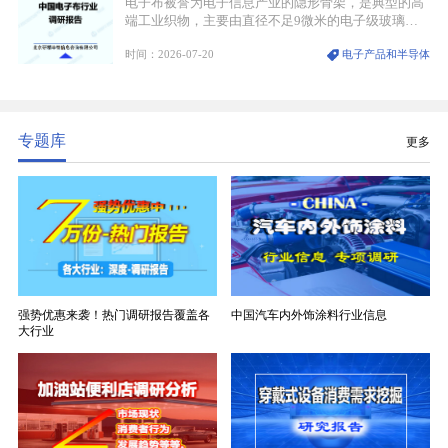
电子布被誉为电子信息产业的隐形骨架，是典型的高
端工业织物，主要由直径不足9微米的电子级玻璃纤
维纱经精密织造加工制成，也是印制电路板（PCB）
时间：2026-07-20
电子产品和半导体
生产制造过程中不可或缺的核心基材。电子布具备高
精度、低介电、高耐热、高绝缘、低膨胀等优异综合
性能，无法被普通玻纤织物替代，且产品技术层级划
分清晰，四大主流品类技术壁垒逐级递增。
专题库
更多
强势优惠来袭！热门调研报告覆盖各
中国汽车内外饰涂料行业信息
大行业