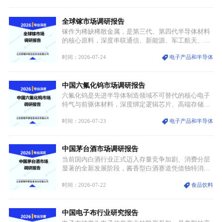
融入旅游、日常穿搭、礼仪培训、婚庆等多元消费场
景，成为承载国风文化、拉动实体消费与文旅融合的
全球镓市场调研报告
重要载体。同时，行业标准落地、生产技术升级、原
创设计能力提升，进一步夯实产业发展根基，吸引传
镓作为稀缺稀散金属，是第三代、第四代半导体材料
统服饰品牌、文旅企业等跨界入局，市场活力持续释
的核心原料，深度串联通信、新能源、军工航天、光
放。
伏等十余项战略产业，是现代高端制造业的隐形基石
时间：2026-07-24
电子产品和半导体
与大国科技博弈的关键战略资源。镓并非传统大宗金
属，但其衍生化合物是半导体技术迭代的核心载体，
凭借独特的物理与电学性能，构建起“军民融合、全
中国六氟化钨市场调研报告
领域渗透”的战略体系，成为全球科技产业运转的刚
需资源。
六氟化钨是先进半导体制造领域不可替代的核心电子
特气与前驱体材料，深度绑定逻辑芯片、高端存储芯
片等高端赛道。六氟化钨（WF₆）是半导体化学气相
时间：2026-07-23
电子产品和半导体
沉积（CVD）、原子层沉积（ALD）工艺专用前驱体
材料，也是高端电子特气的核心品类，常温下呈液
态，具备输送精准、计量稳定的特点，适配半导体精
中国茅台酒市场调研报告
密制造流程。
当前国内白酒行业正式迈入存量竞争加剧、消费分层
显著的全新发展阶段，酱香型白酒赛道凭借独特消费
认知与持续扩容的市场需求，成为行业核心增长赛
时间：2026-07-22
食品饮料
道。贵州茅台凭借独一无二的核心产区壁垒、刚性产
能稀缺性、百年积淀的顶级品牌影响力，构筑起牢不
可破的行业龙头地位，市场核心竞争力持续领跑全行
中国电子布行业研究报告
业。