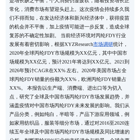
是增长缺乏平衡，个人消费仍显疲软，随着投资增长正
常化，消费市场有望迎头赶上。这次疫情会持续多久我
们不得而知，在发达经济体和新兴经济体中，获得疫苗
的机会并不平衡，加上疫情可能进一步反复，造成全球
复苏的不确定性加剧。 当前经济环境对丙纶FDY行业
发展有着密切影响，根据XYZResearch
市场调研
统计，
2020年全球丙纶FDY市场规模为XX亿元，其中中国市
场规模为XX亿元，预计2021年将达到XX亿元。2021到
2026年预计CAGR在XX% 左右。2020年美国市场占全
球丙纶FDY销量的份额为XX%，欧洲丙纶FDY销量占
XX%。 本报告以生产端、消费端、进出口等为切入
点，研究了全球及中国市场丙纶FDY市场发展趋势，并
涵盖疫情对中国市场丙纶FDY未来发展的影响。我们从
产品分类，例如纯白，半暗等，产品下游应用领域，例
如家用纺织品，服装等细分市场，通过对2016至2020连
续五年全球及中国市场丙纶FDY市场规模及同比增速的