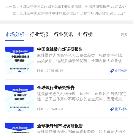
上一篇：全球及中国MOSFET和IGBT栅极驱动器行业深度研究报告 2017-2027
下一篇：全球及中国发热性嗜中性球减少症治疗药物市场调研报告 2017-2027
市场分析
行业简报
行业资讯
排行榜
更多
中国麻辣烫市场调研报告
麻辣烫作为国民特色大众餐饮品类，凭借高性价比、
品类灵活、适配多场景等优势，长期占据大众餐饮重
要席位。近年来国内餐饮行业加速规范化、连锁化转
时间：2026-08-03
食品饮料
型，叠加消费需求升级、线上流量变革、新零售业态
兴起，传统麻辣烫行业告别野蛮生长阶段，进入精细
化竞争周期。麻辣烫行业依托刚需属性、灵活的品类
全球镍行业研究报告
特点，在消费、创业、政策、技术多重驱动下，依旧
具备强劲的发展活力。
镍凭借出色的机械强度、延展性、耐腐蚀性与热稳定
性，是工业体系中不可或缺的合金原料，应用场景横
跨传统制造业、高端装备、新能源三大领域，综合使
时间：2026-07-31
化工材料
用价值难以被替代。依托理化优势，镍被全球主要经
济体纳入关键矿产储备清单，成为维系工业体系与能
源转型安全的重要物资。当前镍已从传统工业金属转
全球碳纤维市场调研报告
型为新能源核心战略矿产，全球产业形成“印尼掌控
资源与产能、中国主导消费与技术、工艺向低碳湿法
全球碳纤维市场告别低速增长阶段，进入爆发式增长