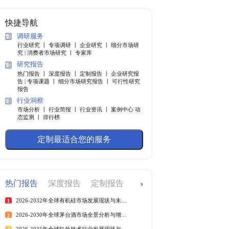
纲
快捷导航
调研服务
行业研究 丨
专项调研 丨
企业
.4％。中国市场2021年政
究 |
消费者市场研究 丨
专家
上。IMF本次将中国市
研究报告
强于预期，但大多数国家的
热门报告 丨
深度报告 丨
定制
在许多方面完成了复苏，但
告 |
专项课题 丨
细分市场研究
报告
持续多久我们不得而知，