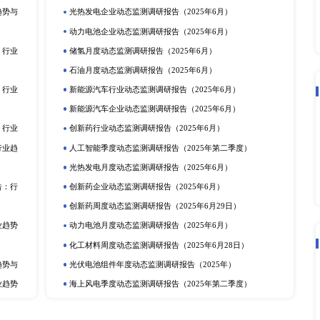
2017-2027
立即订购
在线咨询
动态监测
度报告
市场分析
排
更多
提取物市场深度调研报告：
电化学储能月度动态监测调研报告（2
动力电池行业动态监测调研报告（20
产业调研报告
动力电池季度动态监测调研报告（2
定剂市场深度调研报告：行
储氢年度动态监测调研报告（2025
研报告
可穿戴设备月度动态监测调研报告（2