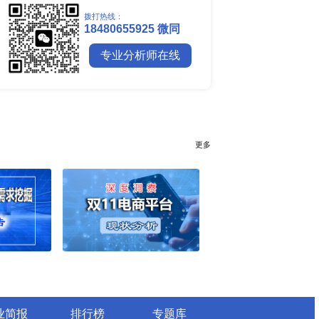
全球镍行业研究报告
全球碳纤维市场调研报告
全球钼行业调研报告
全球聚苯醚（PPE）树脂市场调
行业简报
行业资讯
电网数字化转型背景下智能电
细分市场全景剖析
全球有机硅供需格局、价格走
深度分析
谁主宰AI算力市场？全球NP
与赛道竞争真相
药用玻璃凭什么成为医药包装
料？
全球最大生产国优势凸显，醋
口增量市场在哪？
全球甲酸行业全产业链研究：