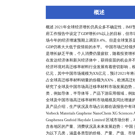
深度报告
行业洞察
专家库
概述
概述 2021年全球经济增长仍具众多不
府工作报告中设定了GDP增长6%
场今年的经济增速预期上调至8.4
GDP仍将大大低于疫情前的水平。
是增长缺乏平衡，个人消费仍显疲