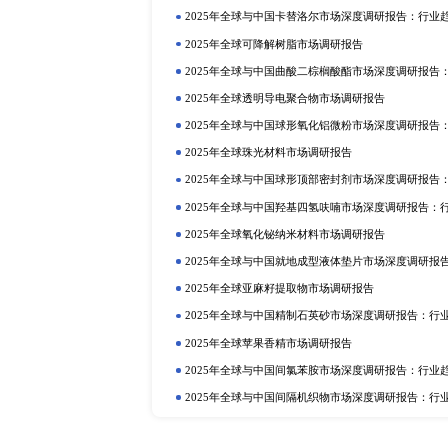
上一篇：全球及中国防静电鞋市场调研报告 
定制报告
热门报告
深
2025年全球与中国植物二氧化碳
行业趋势与投资前景分析
2025年全球硫酸铝铵市场调研报告
2025年全球与中国植物蛋白质食品
2025年全球与中国抗氧化剂和稳
业趋势与投资前景分析
2025年全球巧克力液提取物市场调