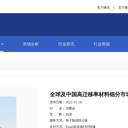
研究报告
市场分析
行业资讯
详情
全球及中国高
发布日期：
2022-01