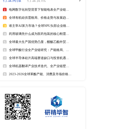
（2025年）
全球电信管行业排行榜
025年第二季度）
2025年全球短纤涤纶线企业排
紫外光引发剂品牌排名
全球野薄荷油行业排行榜
全球及中国电器涂料市场Top
全球及中国椰子酸市场Top5
2025年全球遮光胶带企业排名
全球藻酸盐行业排行榜
全球及中国有机无乳酸奶市场T
排名
市场分析
中国麻辣烫市场调研报告