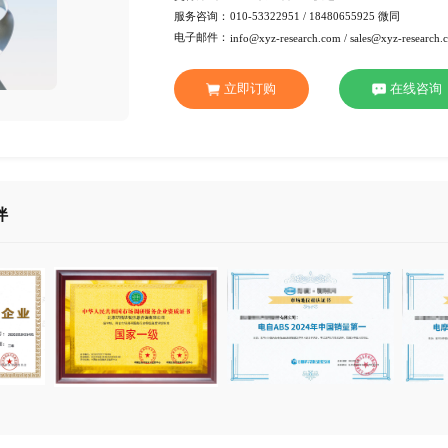
行 业：
消费品
页 数：
86页
服务方式：
电子版
交付方式：
Emai
服务咨询：
010-53
电子邮件：
info@xy
立即订
合作伙伴