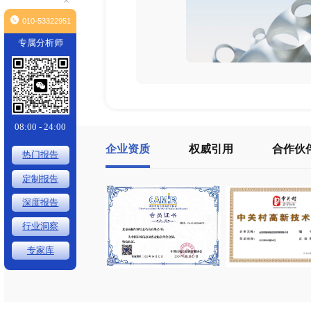
×
010-53322951
专属分析师
08:00 - 24:00
企业资质
权威引用
热门报告
定制报告