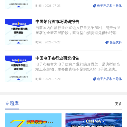
片等高端赛道。六氟化钨（WF₆）是半导体化学气相
时间：2026-07-23
电子产品和半导体
沉积（CVD）、原子层沉积（ALD）工艺专用前驱体
材料，也是高端电子特气的核心品类，常温下呈液
态，具备输送精准、计量稳定的特点，适配半导体精
中国茅台酒市场调研报告
密制造流程。
当前国内白酒行业正式迈入存量竞争加剧、消费分层
显著的全新发展阶段，酱香型白酒赛道凭借独特消费
认知与持续扩容的市场需求，成为行业核心增长赛
时间：2026-07-22
食品饮料
道。贵州茅台凭借独一无二的核心产区壁垒、刚性产
能稀缺性、百年积淀的顶级品牌影响力，构筑起牢不
可破的行业龙头地位，市场核心竞争力持续领跑全行
中国电子布行业研究报告
业。
电子布被誉为电子信息产业的隐形骨架，是典型的高
端工业织物，主要由直径不足9微米的电子级玻璃纤
维纱经精密织造加工制成，也是印制电路板（PCB）
时间：2026-07-20
电子产品和半导体
生产制造过程中不可或缺的核心基材。电子布具备高
精度、低介电、高耐热、高绝缘、低膨胀等优异综合
性能，无法被普通玻纤织物替代，且产品技术层级划
分清晰，四大主流品类技术壁垒逐级递增。
专题库
更多