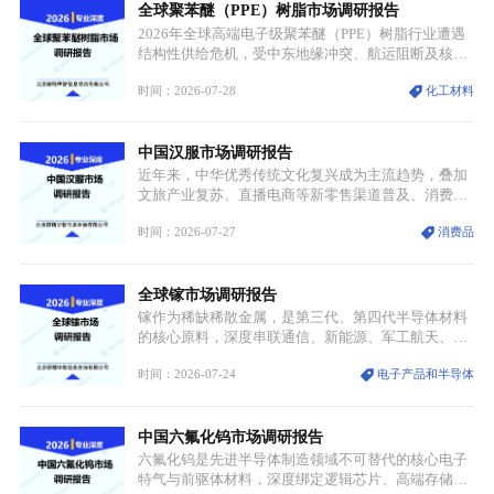
全球聚苯醚（PPE）树脂市场调研报告
贯穿传统工业、高端制造、军工、新能源等多个核心
产业，成为现代工业体系中不可或缺的基础材料。
2026年全球高端电子级聚苯醚（PPE）树脂行业遭遇
结构性供给危机，受中东地缘冲突、航运阻断及核心
生产设施损毁多重因素影响，全球最大产能基地全面
时间：2026-07-28
化工材料
停产，行业长期维持寡头垄断的供应链格局彻底瓦
解。本次危机直接造成全球七成高端PPE树脂断供，
产品价格半年内暴涨超400%，上下游产业链出现“有
中国汉服市场调研报告
价无市”的供给真空，并沿高频覆铜板、PCB电路板向
AI服务器、5G基站等高端电子终端持续传导，全产业
近年来，中华优秀传统文化复兴成为主流趋势，叠加
链生产、成本、交付均承受巨大压力。
文旅产业复苏、直播电商等新零售渠道普及、消费群
体审美迭代多重因素，汉服行业迎来发展黄金期。汉
时间：2026-07-27
消费品
服不再局限于传统节日、古风活动等小众场景，逐步
融入旅游、日常穿搭、礼仪培训、婚庆等多元消费场
景，成为承载国风文化、拉动实体消费与文旅融合的
全球镓市场调研报告
重要载体。同时，行业标准落地、生产技术升级、原
创设计能力提升，进一步夯实产业发展根基，吸引传
镓作为稀缺稀散金属，是第三代、第四代半导体材料
统服饰品牌、文旅企业等跨界入局，市场活力持续释
的核心原料，深度串联通信、新能源、军工航天、光
放。
伏等十余项战略产业，是现代高端制造业的隐形基石
时间：2026-07-24
电子产品和半导体
与大国科技博弈的关键战略资源。镓并非传统大宗金
属，但其衍生化合物是半导体技术迭代的核心载体，
凭借独特的物理与电学性能，构建起“军民融合、全
中国六氟化钨市场调研报告
领域渗透”的战略体系，成为全球科技产业运转的刚
需资源。
六氟化钨是先进半导体制造领域不可替代的核心电子
特气与前驱体材料，深度绑定逻辑芯片、高端存储芯