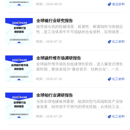
时间：2026-08-03
食品饮料
型，叠加消费需求升级、线上流量变革、新零售业态
兴起，传统麻辣烫行业告别野蛮生长阶段，进入精细
化竞争周期。麻辣烫行业依托刚需属性、灵活的品类
全球镍行业研究报告
特点，在消费、创业、政策、技术多重驱动下，依旧
具备强劲的发展活力。
镍凭借出色的机械强度、延展性、耐腐蚀性与热稳定
性，是工业体系中不可或缺的合金原料，应用场景横
跨传统制造业、高端装备、新能源三大领域，综合使
时间：2026-07-31
化工材料
用价值难以被替代。依托理化优势，镍被全球主要经
济体纳入关键矿产储备清单，成为维系工业体系与能
源转型安全的重要物资。当前镍已从传统工业金属转
全球碳纤维市场调研报告
型为新能源核心战略矿产，全球产业形成“印尼掌控
资源与产能、中国主导消费与技术、工艺向低碳湿法
全球碳纤维市场告别低速增长阶段，进入爆发式增长
迭代、再生镍加速补位”的全新格局。
新时期，整体表现为“量价双升、结构分化”。一方面
市场整体需求量与市场价值同步走高，行业盈利空间
时间：2026-07-30
化工材料
持续扩张；另一方面产品、需求、应用场景呈现明显
分层，高端小丝束产品溢价能力突出，大丝束产品依
托性价比抢占工业主流市场，通用型产品支撑行业整
全球钼行业调研报告
体规模扩张，高附加值领域与规模化工业应用形成两
大独立增长体系。
当前全球地缘格局重塑、能源转型与高端制造产业快
速发展，钼凭借不可替代的理化性能，从传统工业金
属转变为各国重点管控的战略矿产，行业整体进入供
时间：2026-07-29
化工材料
需格局重构、价值体系重估的新阶段。钼是典型难熔
金属，核心物理化学性能构筑了其不可替代性，也是
其广泛应用于高端领域的基础，多重特性叠加，让钼