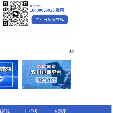
全球镍行业研究报告
全球碳纤维市场调研报告
全球钼行业调研报告
全球聚苯醚（PPE）树脂市场调
行业简报
行业资讯
电网数字化转型背景下智能电
细分市场全景剖析
全球有机硅供需格局、价格走
深度分析
谁主宰AI算力市场？全球NP
与赛道竞争真相
药用玻璃凭什么成为医药包装
料？
全球最大生产国优势凸显，醋
口增量市场在哪？
全球甲酸行业全产业链研究：