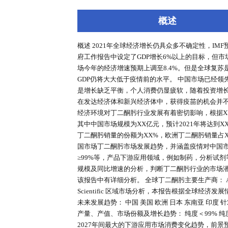
深度报告
行业洞察
专家库
概述
概述 2021年全球经济增长仍具众多不
府工作报告中设定了GDP增长6%
场今年的经济增速预期上调至8.4
GDP仍将大大低于疫情前的水平。
是增长缺乏平衡，个人消费仍显疲