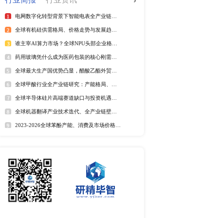
全球电信管行业排行榜
025年第二季度）
2025年全球短纤涤纶线企业排
紫外光引发剂品牌排名
全球野薄荷油行业排行榜
全球及中国电器涂料市场Top
全球及中国椰子酸市场Top5
2025年全球遮光胶带企业排名
全球藻酸盐行业排行榜
全球及中国有机无乳酸奶市场T
排名
市场分析
中国麻辣烫市场调研报告