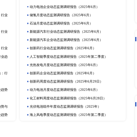
上一篇：全球及中国PC基混凝土高效减水剂细分市场调研报告 2017-2027
立即订购
在线咨询
动态监测
度报告
市场分析
排
更多
提取物市场深度调研报告：
电化学储能月度动态监测调研报告（2
动力电池行业动态监测调研报告（20
产业调研报告
动力电池季度动态监测调研报告（2
定剂市场深度调研报告：行
储氢年度动态监测调研报告（2025
研报告
可穿戴设备月度动态监测调研报告（2
深度调研报告：行业趋势与
光热发电企业动态监测调研报告（20