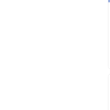
场深度调研报告：行业趋势
海上风电季度动态监测调研报告（2