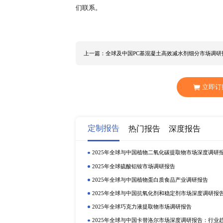
在发达经济体和新兴经济体中，获得
经济环境对丁二酮肟行业发展有着密切影
其中中国市场规模为XX亿元，预计202
丁二酮肟销量的份额为XX%，欧洲
国市场丁二酮肟市场发展趋势，并涵
≥99%等，产品下游应用领域，例如
规模及同比增速的分析，判断丁二
该报告中有详细分析。 全球丁二酮肟主要生产商： AM
Scientific 区域市场分析
未来发展趋势： 中国 美国 欧洲 
产量、产值、市场份额及增长趋势： 
2027年间最大的下游应用市场消费
们联系。