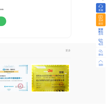
料
或纸介版
l发送或EMS快递
322951 / 18480655925 微同
z-research.com / sales@xyz-research.com
购
在线咨询