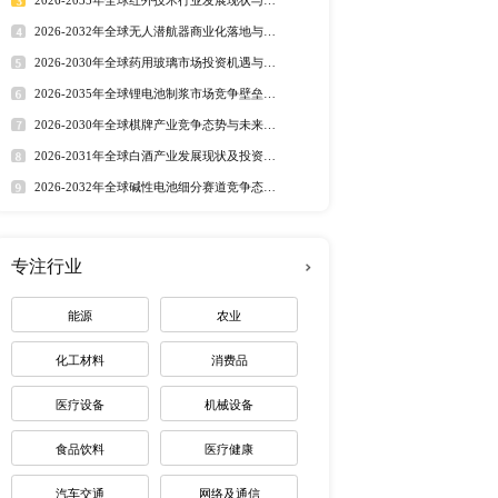
行业洞察
的不确定性加剧。 当前
市场分析 丨
行业简报 丨
行业
酮肟市场规模为XX亿元，
态监测 丨
排行榜
。2020年美国市场占全球
切入点，研究了全球及中
定制最适合您
例如纯度＜99%，纯度
球及中国市场丁二酮肟市场
生产状况及市场占比都在
r Thermo Fisher 
热门报告
深度报告
含各地区的产量、消费状况及
2026-2032年全球有机硅市
几类，涵盖各类型的价格、
趋势调研报告
调研报告
分析了2016-
2026-2030年全球茅台酒市
路径研究报告
定制调研需求，请随时跟我
2026-2035年全球红外技术
资价值分析研究报告
2026-2032年全球无人潜航
业机遇报告
2026-2030年全球药用玻璃
业价值研究报告
2026-2035年全球锂电池制