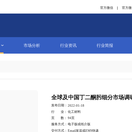
研究报告
市场分析
行业资讯
详情
全球及中国丁
发布日期：
2022-01