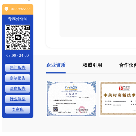
×
010-53322951
专属分析师
08:00 - 24:00
企业资质
权威引用
热门报告
定制报告