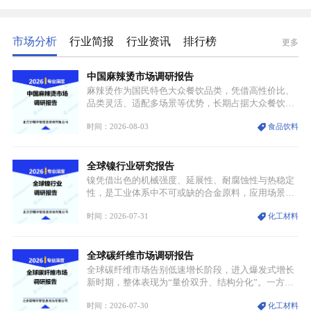
市场分析
行业简报
行业资讯
排行榜
更多
中国麻辣烫市场调研报告
麻辣烫作为国民特色大众餐饮品类，凭借高性价比、
品类灵活、适配多场景等优势，长期占据大众餐饮重
要席位。近年来国内餐饮行业加速规范化、连锁化转
时间：2026-08-03
食品饮料
型，叠加消费需求升级、线上流量变革、新零售业态
兴起，传统麻辣烫行业告别野蛮生长阶段，进入精细
化竞争周期。麻辣烫行业依托刚需属性、灵活的品类
全球镍行业研究报告
特点，在消费、创业、政策、技术多重驱动下，依旧
具备强劲的发展活力。
镍凭借出色的机械强度、延展性、耐腐蚀性与热稳定
性，是工业体系中不可或缺的合金原料，应用场景横
跨传统制造业、高端装备、新能源三大领域，综合使
时间：2026-07-31
化工材料
用价值难以被替代。依托理化优势，镍被全球主要经
济体纳入关键矿产储备清单，成为维系工业体系与能
源转型安全的重要物资。当前镍已从传统工业金属转
全球碳纤维市场调研报告
型为新能源核心战略矿产，全球产业形成“印尼掌控
资源与产能、中国主导消费与技术、工艺向低碳湿法
全球碳纤维市场告别低速增长阶段，进入爆发式增长
迭代、再生镍加速补位”的全新格局。
新时期，整体表现为“量价双升、结构分化”。一方面
市场整体需求量与市场价值同步走高，行业盈利空间
时间：2026-07-30
化工材料
持续扩张；另一方面产品、需求、应用场景呈现明显