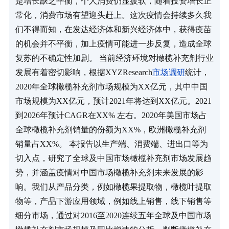
是增长缺乏平衡，个人消费仍显疲软，随着投资增长正
常化，消费市场有望迎头赶上。这次疫情会持续多久我
们不得而知，在发达经济体和新兴经济体中，获得疫苗
的机会并不平衡，加上疫情可能进一步反复，造成全球
复苏的不确定性加剧。 当前经济环境对橄榄补充剂行业
发展有着密切影响，根据XYZResearch
市场调研
统计，
2020年全球橄榄补充剂市场规模为XX亿元，其中中国
市场规模为XX亿元，预计2021年将达到XX亿元。2021
到2026年预计CAGR在XX% 左右。2020年美国市场占
全球橄榄补充剂销量的份额为XX%，欧洲橄榄补充剂
销量占XX%。 本报告以生产端、消费端、进出口等为
切入点，研究了全球及中国市场橄榄补充剂市场发展趋
势，并涵盖疫情对中国市场橄榄补充剂未来发展的影
响。我们从产品分类，例如橄榄果提取物，橄榄叶提取
物等，产品下游应用领域，例如线上销售，线下销售等
细分市场，通过对2016至2020连续五年全球及中国市场