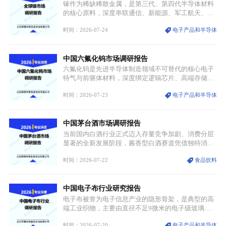
创设计能力提升，进一步夯实产业发展根基，吸引传
镓作为稀缺稀散金属，是第三代、第四代半导体材料
统服饰品牌、文旅企业等跨界入局，市场活力持续释
的核心原料，深度串联通信、新能源、军工航天、光
放。
伏等十余项战略产业，是现代高端制造业的隐形基石
时间：2026-07-24
电子产品和半导体
与大国科技博弈的关键战略资源。镓并非传统大宗金
属，但其衍生化合物是半导体技术迭代的核心载体，
凭借独特的物理与电学性能，构建起“军民融合、全
中国六氟化钨市场调研报告
领域渗透”的战略体系，成为全球科技产业运转的刚
需资源。
六氟化钨是先进半导体制造领域不可替代的核心电子
特气与前驱体材料，深度绑定逻辑芯片、高端存储芯
片等高端赛道。六氟化钨（WF₆）是半导体化学气相
时间：2026-07-23
电子产品和半导体
沉积（CVD）、原子层沉积（ALD）工艺专用前驱体
材料，也是高端电子特气的核心品类，常温下呈液
态，具备输送精准、计量稳定的特点，适配半导体精
中国茅台酒市场调研报告
密制造流程。
当前国内白酒行业正式迈入存量竞争加剧、消费分层
显著的全新发展阶段，酱香型白酒赛道凭借独特消费
认知与持续扩容的市场需求，成为行业核心增长赛
时间：2026-07-22
食品饮料
道。贵州茅台凭借独一无二的核心产区壁垒、刚性产
能稀缺性、百年积淀的顶级品牌影响力，构筑起牢不
可破的行业龙头地位，市场核心竞争力持续领跑全行
中国电子布行业研究报告
业。
电子布被誉为电子信息产业的隐形骨架，是典型的高
端工业织物，主要由直径不足9微米的电子级玻璃纤
维纱经精密织造加工制成，也是印制电路板（PCB）
时间：2026-07-20
电子产品和半导体