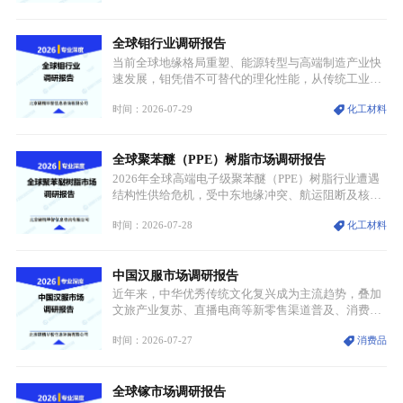
分层，高端小丝束产品溢价能力突出，大丝束产品依
托性价比抢占工业主流市场，通用型产品支撑行业整
全球钼行业调研报告
体规模扩张，高附加值领域与规模化工业应用形成两
大独立增长体系。
当前全球地缘格局重塑、能源转型与高端制造产业快
速发展，钼凭借不可替代的理化性能，从传统工业金
属转变为各国重点管控的战略矿产，行业整体进入供
时间：2026-07-29
化工材料
需格局重构、价值体系重估的新阶段。钼是典型难熔
金属，核心物理化学性能构筑了其不可替代性，也是
其广泛应用于高端领域的基础，多重特性叠加，让钼
全球聚苯醚（PPE）树脂市场调研报告
贯穿传统工业、高端制造、军工、新能源等多个核心
产业，成为现代工业体系中不可或缺的基础材料。
2026年全球高端电子级聚苯醚（PPE）树脂行业遭遇
结构性供给危机，受中东地缘冲突、航运阻断及核心
生产设施损毁多重因素影响，全球最大产能基地全面
时间：2026-07-28
化工材料
停产，行业长期维持寡头垄断的供应链格局彻底瓦
解。本次危机直接造成全球七成高端PPE树脂断供，
产品价格半年内暴涨超400%，上下游产业链出现“有
中国汉服市场调研报告
价无市”的供给真空，并沿高频覆铜板、PCB电路板向
AI服务器、5G基站等高端电子终端持续传导，全产业
近年来，中华优秀传统文化复兴成为主流趋势，叠加
链生产、成本、交付均承受巨大压力。
文旅产业复苏、直播电商等新零售渠道普及、消费群
体审美迭代多重因素，汉服行业迎来发展黄金期。汉
时间：2026-07-27
消费品
服不再局限于传统节日、古风活动等小众场景，逐步
融入旅游、日常穿搭、礼仪培训、婚庆等多元消费场
景，成为承载国风文化、拉动实体消费与文旅融合的
全球镓市场调研报告
重要载体。同时，行业标准落地、生产技术升级、原