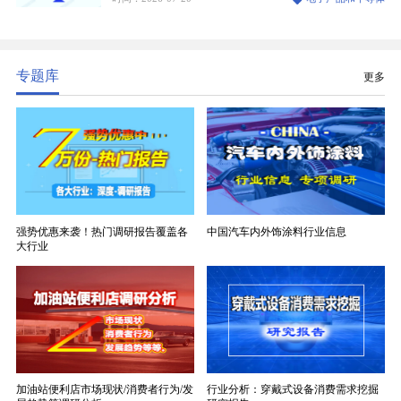
生产制造过程中不可或缺的核心基材。电子布具备高
精度、低介电、高耐热、高绝缘、低膨胀等优异综合
性能，无法被普通玻纤织物替代，且产品技术层级划
分清晰，四大主流品类技术壁垒逐级递增。
专题库
更多
强势优惠来袭！热门调研报告覆盖各
中国汽车内外饰涂料行业信息
大行业
加油站便利店市场现状/消费者行为/发
行业分析：穿戴式设备消费需求挖掘