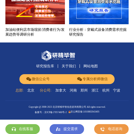
加油站便利店市场现状/消费者行为/发
行业分析：穿戴式设备消费需求挖掘
展趋势等调研分析
研究报告
研究报告库
关于我们
网站地图
微信公众号
专属分析师微信
总部:
北京
分公司:
加拿大
河南
郑州
浙江
杭州
宁波
Copyright @ 2008-2023 北京研精毕智信息咨询有限公司 All rights reserved.
京公网安备11010802043405
备案号：京ICP备17057460号-2
在线客服
提交需求
电话咨询