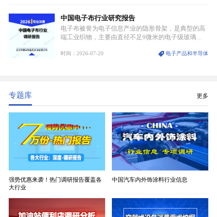
能稀缺性、百年积淀的顶级品牌影响力，构筑起牢不
可破的行业龙头地位，市场核心竞争力持续领跑全行
中国电子布行业研究报告
业。
电子布被誉为电子信息产业的隐形骨架，是典型的高
端工业织物，主要由直径不足9微米的电子级玻璃纤
维纱经精密织造加工制成，也是印制电路板（PCB）
时间：2026-07-20
电子产品和半导体
生产制造过程中不可或缺的核心基材。电子布具备高
精度、低介电、高耐热、高绝缘、低膨胀等优异综合
性能，无法被普通玻纤织物替代，且产品技术层级划
分清晰，四大主流品类技术壁垒逐级递增。
专题库
更多
强势优惠来袭！热门调研报告覆盖各
中国汽车内外饰涂料行业信息
大行业