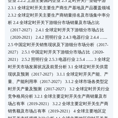
企业 2.2.2 上游主要国内企业 2.3 定时开关产业链中游 
2.3.1 全球定时开关主要生产商生产基地及产品覆盖领域 
2.3.2 全球定时开关主要生产商销量排名及市场集中率分
析 2.4 全球定时开关下游细分市场销量及市场占比
（2017-2027） 2.4.1 全球定时开关下游细分市场占比
（2020-2021） 2.4.2 照明行业 2.4.3 电器行业 2.4.4 …... 
2.5 中国定时开关销售现状及下游细分市场分析（2017-
2027） 2.5.1 中国定时开关下游细分市场占比（2020-
2021） 2.5.2 照明行业 2.5.3 电器行业 2.5.4 …... 3 全球定
时开关市场发展状况及前景分析 3.1 全球定时开关供需
现状及预测（2017-2027） 3.1.1 全球定时开关产能、产
量、产能利用率（2017-2027） 3.1.2 全球市场各类型定
时开关产量及预测（2017-2027） 3.2 全球定时开关行业
竞争格局分析 3.2.1 全球主要定时开关生产商销量及市
场占有率（2019-2021） 3.2.2 全球主要定时开关生产商
销售额及市场占有率（2019-2021） 4 全球主要地区定