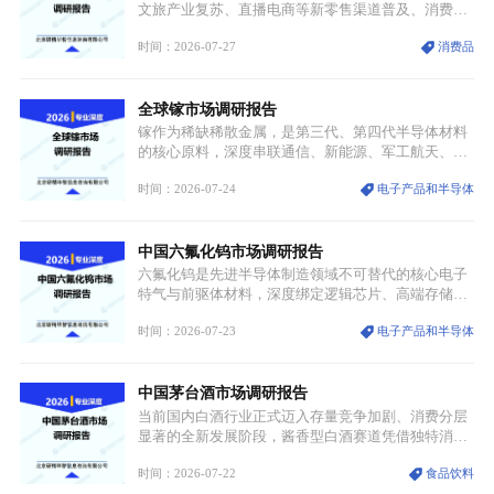
链生产、成本、交付均承受巨大压力。
文旅产业复苏、直播电商等新零售渠道普及、消费群
体审美迭代多重因素，汉服行业迎来发展黄金期。汉
时间：2026-07-27
消费品
服不再局限于传统节日、古风活动等小众场景，逐步
融入旅游、日常穿搭、礼仪培训、婚庆等多元消费场
景，成为承载国风文化、拉动实体消费与文旅融合的
全球镓市场调研报告
重要载体。同时，行业标准落地、生产技术升级、原
创设计能力提升，进一步夯实产业发展根基，吸引传
镓作为稀缺稀散金属，是第三代、第四代半导体材料
统服饰品牌、文旅企业等跨界入局，市场活力持续释
的核心原料，深度串联通信、新能源、军工航天、光
放。
伏等十余项战略产业，是现代高端制造业的隐形基石
时间：2026-07-24
电子产品和半导体
与大国科技博弈的关键战略资源。镓并非传统大宗金
属，但其衍生化合物是半导体技术迭代的核心载体，
凭借独特的物理与电学性能，构建起“军民融合、全
中国六氟化钨市场调研报告
领域渗透”的战略体系，成为全球科技产业运转的刚
需资源。
六氟化钨是先进半导体制造领域不可替代的核心电子
特气与前驱体材料，深度绑定逻辑芯片、高端存储芯
片等高端赛道。六氟化钨（WF₆）是半导体化学气相
时间：2026-07-23
电子产品和半导体
沉积（CVD）、原子层沉积（ALD）工艺专用前驱体
材料，也是高端电子特气的核心品类，常温下呈液
态，具备输送精准、计量稳定的特点，适配半导体精
中国茅台酒市场调研报告
密制造流程。
当前国内白酒行业正式迈入存量竞争加剧、消费分层
显著的全新发展阶段，酱香型白酒赛道凭借独特消费
认知与持续扩容的市场需求，成为行业核心增长赛
时间：2026-07-22
食品饮料
道。贵州茅台凭借独一无二的核心产区壁垒、刚性产