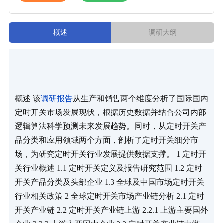
概述
调研大纲
概述 该
调研报告
从生产和销售两个维度分析了国际国内
定时开关市场发展现状，根据历史数据并结合公司内部
逻辑算法科学预测未来发展趋势。同时，从定时开关产
品分类和应用领域两个方面，剖析了定时开关细分市
场，为研究定时开关行业发展提供数据支撑。 1 定时开
关行业概述 1.1 定时开关定义及报告研究范围 1.2 定时
开关产品分类及头部企业 1.3 全球及中国市场定时开关
行业相关政策 2 全球定时开关市场产业链分析 2.1 定时
开关产业链 2.2 定时开关产业链上游 2.2.1 上游主要国外