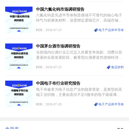
凭借独特的物理与电学性能，构建起“军民融合、全
中国六氟化钨市场调研报告
领域渗透”的战略体系，成为全球科技产业运转的刚
需资源。
六氟化钨是先进半导体制造领域不可替代的核心电子
特气与前驱体材料，深度绑定逻辑芯片、高端存储芯
片等高端赛道。六氟化钨（WF₆）是半导体化学气相
时间：2026-07-23
电子产品和半导体
沉积（CVD）、原子层沉积（ALD）工艺专用前驱体
材料，也是高端电子特气的核心品类，常温下呈液
态，具备输送精准、计量稳定的特点，适配半导体精
中国茅台酒市场调研报告
密制造流程。
当前国内白酒行业正式迈入存量竞争加剧、消费分层
显著的全新发展阶段，酱香型白酒赛道凭借独特消费
认知与持续扩容的市场需求，成为行业核心增长赛
时间：2026-07-22
食品饮料
道。贵州茅台凭借独一无二的核心产区壁垒、刚性产
能稀缺性、百年积淀的顶级品牌影响力，构筑起牢不
可破的行业龙头地位，市场核心竞争力持续领跑全行
中国电子布行业研究报告
业。
电子布被誉为电子信息产业的隐形骨架，是典型的高
端工业织物，主要由直径不足9微米的电子级玻璃纤
维纱经精密织造加工制成，也是印制电路板（PCB）
时间：2026-07-20
电子产品和半导体
生产制造过程中不可或缺的核心基材。电子布具备高
精度、低介电、高耐热、高绝缘、低膨胀等优异综合
性能，无法被普通玻纤织物替代，且产品技术层级划
分清晰，四大主流品类技术壁垒逐级递增。