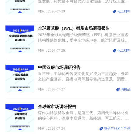
速发展，钼凭借不可替代的理化性能，从传统工业金
属转变为各国重点管控的战略矿产，行业整体进入供
时间：2026-07-29
化工材料
需格局重构、价值体系重估的新阶段。钼是典型难熔
金属，核心物理化学性能构筑了其不可替代性，也是
其广泛应用于高端领域的基础，多重特性叠加，让钼
全球聚苯醚（PPE）树脂市场调研报告
贯穿传统工业、高端制造、军工、新能源等多个核心
产业，成为现代工业体系中不可或缺的基础材料。
2026年全球高端电子级聚苯醚（PPE）树脂行业遭遇
结构性供给危机，受中东地缘冲突、航运阻断及核心
生产设施损毁多重因素影响，全球最大产能基地全面
时间：2026-07-28
化工材料
停产，行业长期维持寡头垄断的供应链格局彻底瓦
解。本次危机直接造成全球七成高端PPE树脂断供，
产品价格半年内暴涨超400%，上下游产业链出现“有
中国汉服市场调研报告
价无市”的供给真空，并沿高频覆铜板、PCB电路板向
AI服务器、5G基站等高端电子终端持续传导，全产业
近年来，中华优秀传统文化复兴成为主流趋势，叠加
链生产、成本、交付均承受巨大压力。
文旅产业复苏、直播电商等新零售渠道普及、消费群
体审美迭代多重因素，汉服行业迎来发展黄金期。汉
时间：2026-07-27
消费品
服不再局限于传统节日、古风活动等小众场景，逐步
融入旅游、日常穿搭、礼仪培训、婚庆等多元消费场
景，成为承载国风文化、拉动实体消费与文旅融合的
全球镓市场调研报告
重要载体。同时，行业标准落地、生产技术升级、原
创设计能力提升，进一步夯实产业发展根基，吸引传
镓作为稀缺稀散金属，是第三代、第四代半导体材料
统服饰品牌、文旅企业等跨界入局，市场活力持续释
的核心原料，深度串联通信、新能源、军工航天、光
放。
伏等十余项战略产业，是现代高端制造业的隐形基石
时间：2026-07-24
电子产品和半导体
与大国科技博弈的关键战略资源。镓并非传统大宗金
属，但其衍生化合物是半导体技术迭代的核心载体，