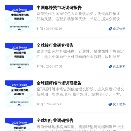
中国麻辣烫市场调研报告
麻辣烫作为国民特色大众餐饮品类，凭借高性价比、
品类灵活、适配多场景等优势，长期占据大众餐饮重
要席位。近年来国内餐饮行业加速规范化、连锁化转
时间：2026-08-03
食品饮料
型，叠加消费需求升级、线上流量变革、新零售业态
兴起，传统麻辣烫行业告别野蛮生长阶段，进入精细
化竞争周期。麻辣烫行业依托刚需属性、灵活的品类
全球镍行业研究报告
特点，在消费、创业、政策、技术多重驱动下，依旧
具备强劲的发展活力。
镍凭借出色的机械强度、延展性、耐腐蚀性与热稳定
性，是工业体系中不可或缺的合金原料，应用场景横
跨传统制造业、高端装备、新能源三大领域，综合使
时间：2026-07-31
化工材料
用价值难以被替代。依托理化优势，镍被全球主要经
济体纳入关键矿产储备清单，成为维系工业体系与能
源转型安全的重要物资。当前镍已从传统工业金属转
全球碳纤维市场调研报告
型为新能源核心战略矿产，全球产业形成“印尼掌控
资源与产能、中国主导消费与技术、工艺向低碳湿法
全球碳纤维市场告别低速增长阶段，进入爆发式增长
迭代、再生镍加速补位”的全新格局。
新时期，整体表现为“量价双升、结构分化”。一方面
市场整体需求量与市场价值同步走高，行业盈利空间
时间：2026-07-30
化工材料
持续扩张；另一方面产品、需求、应用场景呈现明显
分层，高端小丝束产品溢价能力突出，大丝束产品依
托性价比抢占工业主流市场，通用型产品支撑行业整
全球钼行业调研报告
体规模扩张，高附加值领域与规模化工业应用形成两
大独立增长体系。
当前全球地缘格局重塑、能源转型与高端制造产业快