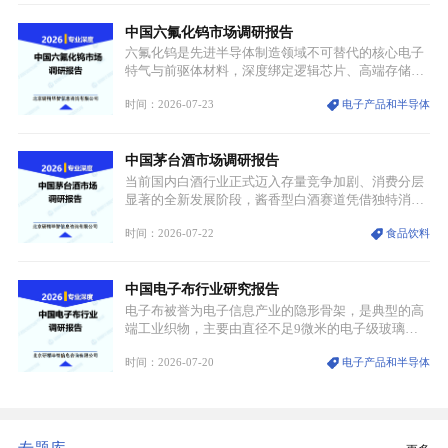
凭借独特的物理与电学性能，构建起“军民融合、全
中国六氟化钨市场调研报告
领域渗透”的战略体系，成为全球科技产业运转的刚
需资源。
六氟化钨是先进半导体制造领域不可替代的核心电子
特气与前驱体材料，深度绑定逻辑芯片、高端存储芯
片等高端赛道。六氟化钨（WF₆）是半导体化学气相
时间：2026-07-23
电子产品和半导体
沉积（CVD）、原子层沉积（ALD）工艺专用前驱体
材料，也是高端电子特气的核心品类，常温下呈液
态，具备输送精准、计量稳定的特点，适配半导体精
中国茅台酒市场调研报告
密制造流程。
当前国内白酒行业正式迈入存量竞争加剧、消费分层
显著的全新发展阶段，酱香型白酒赛道凭借独特消费
认知与持续扩容的市场需求，成为行业核心增长赛
时间：2026-07-22
食品饮料
道。贵州茅台凭借独一无二的核心产区壁垒、刚性产
能稀缺性、百年积淀的顶级品牌影响力，构筑起牢不
可破的行业龙头地位，市场核心竞争力持续领跑全行
中国电子布行业研究报告
业。
电子布被誉为电子信息产业的隐形骨架，是典型的高
端工业织物，主要由直径不足9微米的电子级玻璃纤
维纱经精密织造加工制成，也是印制电路板（PCB）
时间：2026-07-20
电子产品和半导体
生产制造过程中不可或缺的核心基材。电子布具备高
精度、低介电、高耐热、高绝缘、低膨胀等优异综合
性能，无法被普通玻纤织物替代，且产品技术层级划
分清晰，四大主流品类技术壁垒逐级递增。