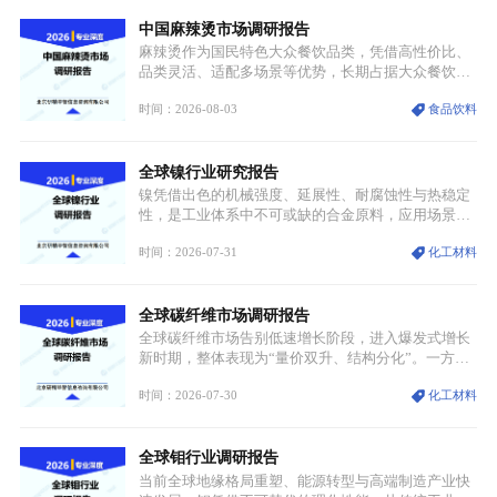
中国麻辣烫市场调研报告
麻辣烫作为国民特色大众餐饮品类，凭借高性价比、
品类灵活、适配多场景等优势，长期占据大众餐饮重
要席位。近年来国内餐饮行业加速规范化、连锁化转
时间：2026-08-03
食品饮料
型，叠加消费需求升级、线上流量变革、新零售业态
兴起，传统麻辣烫行业告别野蛮生长阶段，进入精细
化竞争周期。麻辣烫行业依托刚需属性、灵活的品类
全球镍行业研究报告
特点，在消费、创业、政策、技术多重驱动下，依旧
具备强劲的发展活力。
镍凭借出色的机械强度、延展性、耐腐蚀性与热稳定
性，是工业体系中不可或缺的合金原料，应用场景横
跨传统制造业、高端装备、新能源三大领域，综合使
时间：2026-07-31
化工材料
用价值难以被替代。依托理化优势，镍被全球主要经
济体纳入关键矿产储备清单，成为维系工业体系与能
源转型安全的重要物资。当前镍已从传统工业金属转
全球碳纤维市场调研报告
型为新能源核心战略矿产，全球产业形成“印尼掌控
资源与产能、中国主导消费与技术、工艺向低碳湿法
全球碳纤维市场告别低速增长阶段，进入爆发式增长
迭代、再生镍加速补位”的全新格局。
新时期，整体表现为“量价双升、结构分化”。一方面
市场整体需求量与市场价值同步走高，行业盈利空间
时间：2026-07-30
化工材料
持续扩张；另一方面产品、需求、应用场景呈现明显
分层，高端小丝束产品溢价能力突出，大丝束产品依
托性价比抢占工业主流市场，通用型产品支撑行业整
全球钼行业调研报告
体规模扩张，高附加值领域与规模化工业应用形成两
大独立增长体系。
当前全球地缘格局重塑、能源转型与高端制造产业快