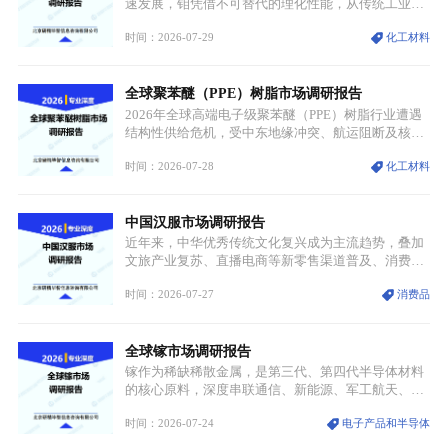
速发展，钼凭借不可替代的理化性能，从传统工业金
属转变为各国重点管控的战略矿产，行业整体进入供
时间：2026-07-29
化工材料
需格局重构、价值体系重估的新阶段。钼是典型难熔
金属，核心物理化学性能构筑了其不可替代性，也是
其广泛应用于高端领域的基础，多重特性叠加，让钼
全球聚苯醚（PPE）树脂市场调研报告
贯穿传统工业、高端制造、军工、新能源等多个核心
产业，成为现代工业体系中不可或缺的基础材料。
2026年全球高端电子级聚苯醚（PPE）树脂行业遭遇
结构性供给危机，受中东地缘冲突、航运阻断及核心
生产设施损毁多重因素影响，全球最大产能基地全面
时间：2026-07-28
化工材料
停产，行业长期维持寡头垄断的供应链格局彻底瓦
解。本次危机直接造成全球七成高端PPE树脂断供，
产品价格半年内暴涨超400%，上下游产业链出现“有
中国汉服市场调研报告
价无市”的供给真空，并沿高频覆铜板、PCB电路板向
AI服务器、5G基站等高端电子终端持续传导，全产业
近年来，中华优秀传统文化复兴成为主流趋势，叠加
链生产、成本、交付均承受巨大压力。
文旅产业复苏、直播电商等新零售渠道普及、消费群
体审美迭代多重因素，汉服行业迎来发展黄金期。汉
时间：2026-07-27
消费品
服不再局限于传统节日、古风活动等小众场景，逐步
融入旅游、日常穿搭、礼仪培训、婚庆等多元消费场
景，成为承载国风文化、拉动实体消费与文旅融合的
全球镓市场调研报告
重要载体。同时，行业标准落地、生产技术升级、原
创设计能力提升，进一步夯实产业发展根基，吸引传
镓作为稀缺稀散金属，是第三代、第四代半导体材料
统服饰品牌、文旅企业等跨界入局，市场活力持续释
的核心原料，深度串联通信、新能源、军工航天、光
放。
伏等十余项战略产业，是现代高端制造业的隐形基石
时间：2026-07-24
电子产品和半导体
与大国科技博弈的关键战略资源。镓并非传统大宗金
属，但其衍生化合物是半导体技术迭代的核心载体，