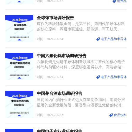
时间：2026-07-27
消费品
服不再局限于传统节日、古风活动等小众场景，逐步
融入旅游、日常穿搭、礼仪培训、婚庆等多元消费场
景，成为承载国风文化、拉动实体消费与文旅融合的
全球镓市场调研报告
重要载体。同时，行业标准落地、生产技术升级、原
创设计能力提升，进一步夯实产业发展根基，吸引传
镓作为稀缺稀散金属，是第三代、第四代半导体材料
统服饰品牌、文旅企业等跨界入局，市场活力持续释
的核心原料，深度串联通信、新能源、军工航天、光
放。
伏等十余项战略产业，是现代高端制造业的隐形基石
时间：2026-07-24
电子产品和半导体
与大国科技博弈的关键战略资源。镓并非传统大宗金
属，但其衍生化合物是半导体技术迭代的核心载体，
凭借独特的物理与电学性能，构建起“军民融合、全
中国六氟化钨市场调研报告
领域渗透”的战略体系，成为全球科技产业运转的刚
需资源。
六氟化钨是先进半导体制造领域不可替代的核心电子
特气与前驱体材料，深度绑定逻辑芯片、高端存储芯
片等高端赛道。六氟化钨（WF₆）是半导体化学气相
时间：2026-07-23
电子产品和半导体
沉积（CVD）、原子层沉积（ALD）工艺专用前驱体
材料，也是高端电子特气的核心品类，常温下呈液
态，具备输送精准、计量稳定的特点，适配半导体精
中国茅台酒市场调研报告
密制造流程。
当前国内白酒行业正式迈入存量竞争加剧、消费分层
显著的全新发展阶段，酱香型白酒赛道凭借独特消费
认知与持续扩容的市场需求，成为行业核心增长赛
时间：2026-07-22
食品饮料
道。贵州茅台凭借独一无二的核心产区壁垒、刚性产
能稀缺性、百年积淀的顶级品牌影响力，构筑起牢不
可破的行业龙头地位，市场核心竞争力持续领跑全行
中国电子布行业研究报告
业。