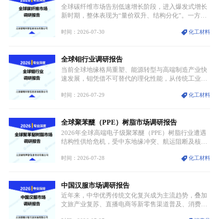
资源与产能、中国主导消费与技术、工艺向低碳湿法
全球碳纤维市场告别低速增长阶段，进入爆发式增长
迭代、再生镍加速补位”的全新格局。
新时期，整体表现为“量价双升、结构分化”。一方面
市场整体需求量与市场价值同步走高，行业盈利空间
时间：2026-07-30
化工材料
持续扩张；另一方面产品、需求、应用场景呈现明显
分层，高端小丝束产品溢价能力突出，大丝束产品依
托性价比抢占工业主流市场，通用型产品支撑行业整
全球钼行业调研报告
体规模扩张，高附加值领域与规模化工业应用形成两
大独立增长体系。
当前全球地缘格局重塑、能源转型与高端制造产业快
速发展，钼凭借不可替代的理化性能，从传统工业金
属转变为各国重点管控的战略矿产，行业整体进入供
时间：2026-07-29
化工材料
需格局重构、价值体系重估的新阶段。钼是典型难熔
金属，核心物理化学性能构筑了其不可替代性，也是
其广泛应用于高端领域的基础，多重特性叠加，让钼
全球聚苯醚（PPE）树脂市场调研报告
贯穿传统工业、高端制造、军工、新能源等多个核心
产业，成为现代工业体系中不可或缺的基础材料。
2026年全球高端电子级聚苯醚（PPE）树脂行业遭遇
结构性供给危机，受中东地缘冲突、航运阻断及核心
生产设施损毁多重因素影响，全球最大产能基地全面
时间：2026-07-28
化工材料
停产，行业长期维持寡头垄断的供应链格局彻底瓦
解。本次危机直接造成全球七成高端PPE树脂断供，
产品价格半年内暴涨超400%，上下游产业链出现“有
中国汉服市场调研报告
价无市”的供给真空，并沿高频覆铜板、PCB电路板向
AI服务器、5G基站等高端电子终端持续传导，全产业
近年来，中华优秀传统文化复兴成为主流趋势，叠加
链生产、成本、交付均承受巨大压力。
文旅产业复苏、直播电商等新零售渠道普及、消费群
体审美迭代多重因素，汉服行业迎来发展黄金期。汉