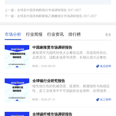
上一篇：全球及中国异构醇细分市场调研报告 2017-2027
下一篇：全球及中国异构醇聚氧乙烯醚细分市场调研报告 2017-2027
市场分析
行业简报
行业资讯
排行榜
更多
中国麻辣烫市场调研报告
麻辣烫作为国民特色大众餐饮品类，凭借高性价比、
品类灵活、适配多场景等优势，长期占据大众餐饮重
要席位。近年来国内餐饮行业加速规范化、连锁化转
时间：2026-08-03
食品饮料
型，叠加消费需求升级、线上流量变革、新零售业态
兴起，传统麻辣烫行业告别野蛮生长阶段，进入精细
化竞争周期。麻辣烫行业依托刚需属性、灵活的品类
全球镍行业研究报告
特点，在消费、创业、政策、技术多重驱动下，依旧
具备强劲的发展活力。
镍凭借出色的机械强度、延展性、耐腐蚀性与热稳定
性，是工业体系中不可或缺的合金原料，应用场景横
跨传统制造业、高端装备、新能源三大领域，综合使
时间：2026-07-31
化工材料
用价值难以被替代。依托理化优势，镍被全球主要经
济体纳入关键矿产储备清单，成为维系工业体系与能
源转型安全的重要物资。当前镍已从传统工业金属转
全球碳纤维市场调研报告
型为新能源核心战略矿产，全球产业形成“印尼掌控