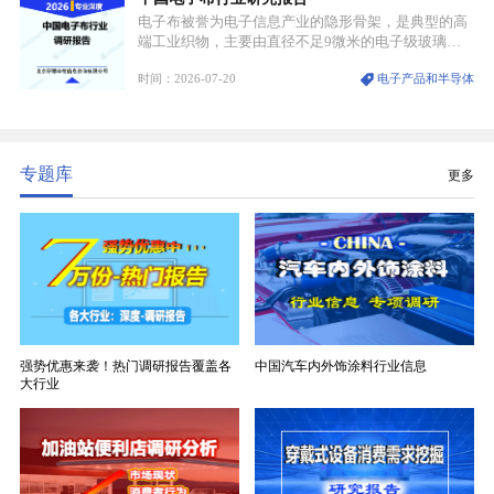
电子布被誉为电子信息产业的隐形骨架，是典型的高
端工业织物，主要由直径不足9微米的电子级玻璃纤
维纱经精密织造加工制成，也是印制电路板（PCB）
时间：2026-07-20
电子产品和半导体
生产制造过程中不可或缺的核心基材。电子布具备高
精度、低介电、高耐热、高绝缘、低膨胀等优异综合
性能，无法被普通玻纤织物替代，且产品技术层级划
分清晰，四大主流品类技术壁垒逐级递增。
专题库
更多
强势优惠来袭！热门调研报告覆盖各
中国汽车内外饰涂料行业信息
大行业