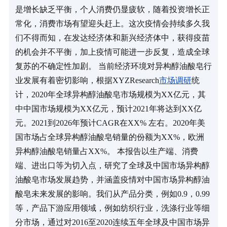
是增长缺乏平衡，个人消费仍显疲软，随着投资增长正
常化，消费市场有望迎头赶上。这次疫情会持续多久我
们不得而知，在发达经济体和新兴经济体中，获得疫苗
的机会并不平衡，加上疫情可能进一步反复，造成全球
复苏的不确定性加剧。 当前经济环境对异构醇油酸皂行
业发展有着密切影响，根据XYZResearch
市场调研
统
计，2020年全球异构醇油酸皂市场规模为XX亿元，其
中中国市场规模为XX亿元，预计2021年将达到XX亿
元。2021到2026年预计CAGR在XX% 左右。2020年美
国市场占全球异构醇油酸皂销量的份额为XX%，欧洲
异构醇油酸皂销量占XX%。 本报告以生产端、消费
端、进出口等为切入点，研究了全球及中国市场异构醇
油酸皂市场发展趋势，并涵盖疫情对中国市场异构醇油
酸皂未来发展的影响。我们从产品分类，例如0.9，0.99
等，产品下游应用领域，例如纺织行业，洗涤行业等细
分市场，通过对2016至2020连续五年全球及中国市场异