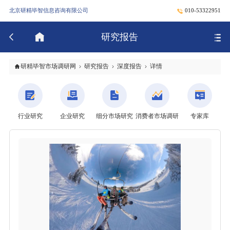
北京研精毕智信息咨询有限公司
010-53322951
研究报告
研精毕智市场调研网
研究报告
深度报告
详情
行业研究
企业研究
细分市场研究
消费者市场调研
专家库