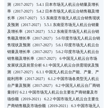
测（2017-2027） 5.4.1 日本市场无人机云台销量及增长
率（2017-2027） 5.4.2 日本市场无人机云台销售额及增
长率（2017-2027） 5.5 东南亚市场无人机云台销售现状
及预测（2017-2027） 5.5.1 东南亚市场无人机云台销量
及增长率（2017-2027） 5.5.2 东南亚市场无人机云台销
售额及增长率（2017-2027） 5.6 印度市场无人机云台销
售现状及预测（2017-2027） 5.6.1 印度市场无人机云台
销量及增长率（2017-2027） 5.6.2 印度市场无人机云台
销售额及增长率（2017-2027） 6 中国无人机云台市场
发展状况及前景分析 6.1 中国无人机云台供需现状及预
测（2017-2027） 6.1.1 中国无人机云台产能、产量、产
能利用率（2017-2027） 6.1.2 中国市场各类型无人机云
台产量及预测（2017-2027） 6.2 中国无人机云台厂商销
量排行 6.2.1 中国市场无人机云台主要生产商销量及市
场份额（2019-2021） 6.2.2 中国市场无人机云台主要生
产商销售额及市场份额（2019-2021） 6.3 中国市场无人