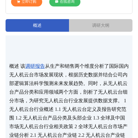
立即订购
在线咨询
概述
调研大纲
概述 该
调研报告
从生产和销售两个维度分析了国际国内
无人机云台市场发展现状，根据历史数据并结合公司内
部逻辑算法科学预测未来发展趋势。同时，从无人机云
台产品分类和应用领域两个方面，剖析了无人机云台细
分市场，为研究无人机云台行业发展提供数据支撑。 1 
无人机云台行业概述 1.1 无人机云台定义及报告研究范
围 1.2 无人机云台产品分类及头部企业 1.3 全球及中国
市场无人机云台行业相关政策 2 全球无人机云台市场产
业链分析 2.1 无人机云台产业链 2.2 无人机云台产业链