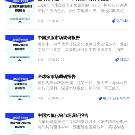
产业，成为现代工业体系中不可或缺的基础材料。
2026年全球高端电子级聚苯醚（PPE）树脂行业遭遇
结构性供给危机，受中东地缘冲突、航运阻断及核心
生产设施损毁多重因素影响，全球最大产能基地全面
时间：2026-07-28
化工材料
停产，行业长期维持寡头垄断的供应链格局彻底瓦
解。本次危机直接造成全球七成高端PPE树脂断供，
产品价格半年内暴涨超400%，上下游产业链出现“有
中国汉服市场调研报告
价无市”的供给真空，并沿高频覆铜板、PCB电路板向
AI服务器、5G基站等高端电子终端持续传导，全产业
近年来，中华优秀传统文化复兴成为主流趋势，叠加
链生产、成本、交付均承受巨大压力。
文旅产业复苏、直播电商等新零售渠道普及、消费群
体审美迭代多重因素，汉服行业迎来发展黄金期。汉
时间：2026-07-27
消费品
服不再局限于传统节日、古风活动等小众场景，逐步
融入旅游、日常穿搭、礼仪培训、婚庆等多元消费场
景，成为承载国风文化、拉动实体消费与文旅融合的
全球镓市场调研报告
重要载体。同时，行业标准落地、生产技术升级、原
创设计能力提升，进一步夯实产业发展根基，吸引传
镓作为稀缺稀散金属，是第三代、第四代半导体材料
统服饰品牌、文旅企业等跨界入局，市场活力持续释
的核心原料，深度串联通信、新能源、军工航天、光
放。
伏等十余项战略产业，是现代高端制造业的隐形基石
时间：2026-07-24
电子产品和半导体
与大国科技博弈的关键战略资源。镓并非传统大宗金
属，但其衍生化合物是半导体技术迭代的核心载体，
凭借独特的物理与电学性能，构建起“军民融合、全
中国六氟化钨市场调研报告
领域渗透”的战略体系，成为全球科技产业运转的刚
需资源。
六氟化钨是先进半导体制造领域不可替代的核心电子
特气与前驱体材料，深度绑定逻辑芯片、高端存储芯
片等高端赛道。六氟化钨（WF₆）是半导体化学气相