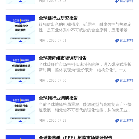
时间：2026-08-03
食品饮料
型，叠加消费需求升级、线上流量变革、新零售业态
兴起，传统麻辣烫行业告别野蛮生长阶段，进入精细
化竞争周期。麻辣烫行业依托刚需属性、灵活的品类
全球镍行业研究报告
特点，在消费、创业、政策、技术多重驱动下，依旧
具备强劲的发展活力。
镍凭借出色的机械强度、延展性、耐腐蚀性与热稳定
性，是工业体系中不可或缺的合金原料，应用场景横
跨传统制造业、高端装备、新能源三大领域，综合使
时间：2026-07-31
化工材料
用价值难以被替代。依托理化优势，镍被全球主要经
济体纳入关键矿产储备清单，成为维系工业体系与能
源转型安全的重要物资。当前镍已从传统工业金属转
全球碳纤维市场调研报告
型为新能源核心战略矿产，全球产业形成“印尼掌控
资源与产能、中国主导消费与技术、工艺向低碳湿法
全球碳纤维市场告别低速增长阶段，进入爆发式增长
迭代、再生镍加速补位”的全新格局。
新时期，整体表现为“量价双升、结构分化”。一方面
市场整体需求量与市场价值同步走高，行业盈利空间
时间：2026-07-30
化工材料
持续扩张；另一方面产品、需求、应用场景呈现明显
分层，高端小丝束产品溢价能力突出，大丝束产品依
托性价比抢占工业主流市场，通用型产品支撑行业整
全球钼行业调研报告
体规模扩张，高附加值领域与规模化工业应用形成两
大独立增长体系。
当前全球地缘格局重塑、能源转型与高端制造产业快
速发展，钼凭借不可替代的理化性能，从传统工业金
属转变为各国重点管控的战略矿产，行业整体进入供
时间：2026-07-29
化工材料
需格局重构、价值体系重估的新阶段。钼是典型难熔
金属，核心物理化学性能构筑了其不可替代性，也是
其广泛应用于高端领域的基础，多重特性叠加，让钼
全球聚苯醚（PPE）树脂市场调研报告
贯穿传统工业、高端制造、军工、新能源等多个核心