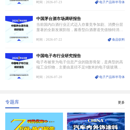
时间：2026-07-23
电子产品和半导体
沉积（CVD）、原子层沉积（ALD）工艺专用前驱体
材料，也是高端电子特气的核心品类，常温下呈液
态，具备输送精准、计量稳定的特点，适配半导体精
中国茅台酒市场调研报告
密制造流程。
当前国内白酒行业正式迈入存量竞争加剧、消费分层
显著的全新发展阶段，酱香型白酒赛道凭借独特消费
认知与持续扩容的市场需求，成为行业核心增长赛
时间：2026-07-22
食品饮料
道。贵州茅台凭借独一无二的核心产区壁垒、刚性产
能稀缺性、百年积淀的顶级品牌影响力，构筑起牢不
可破的行业龙头地位，市场核心竞争力持续领跑全行
中国电子布行业研究报告
业。
电子布被誉为电子信息产业的隐形骨架，是典型的高
端工业织物，主要由直径不足9微米的电子级玻璃纤
维纱经精密织造加工制成，也是印制电路板（PCB）
时间：2026-07-20
电子产品和半导体
生产制造过程中不可或缺的核心基材。电子布具备高
精度、低介电、高耐热、高绝缘、低膨胀等优异综合
性能，无法被普通玻纤织物替代，且产品技术层级划
分清晰，四大主流品类技术壁垒逐级递增。
专题库
更多