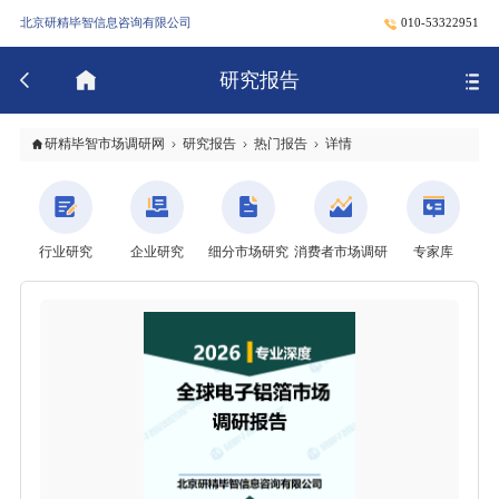
北京研精毕智信息咨询有限公司
010-53322951
研究报告
研精毕智市场调研网
研究报告
热门报告
详情
行业研究
企业研究
细分市场研究
消费者市场调研
专家库