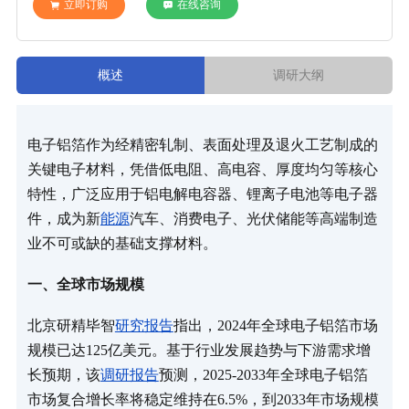
立即订购
在线咨询
概述
调研大纲
电子铝箔作为经精密轧制、表面处理及退火工艺制成的
关键电子材料，凭借低电阻、高电容、厚度均匀等核心
特性，广泛应用于铝电解电容器、锂离子电池等电子器
件，成为新
能源
汽车、消费电子、光伏储能等高端制造
业不可或缺的基础支撑材料。
一、全球市场规模​
北京研精毕智
研究报告
指出，2024年全球电子铝箔市场
规模已达125亿美元。基于行业发展趋势与下游需求增
长预期，该
调研报告
预测，2025-2033年全球电子铝箔
市场复合增长率将稳定维持在6.5%，到2033年市场规模