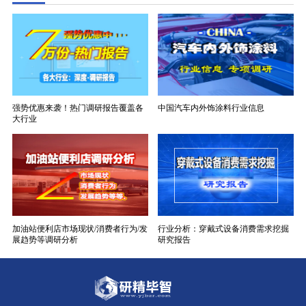
强势优惠来袭！热门调研报告覆盖各
中国汽车内外饰涂料行业信息
大行业
加油站便利店市场现状/消费者行为/发
行业分析：穿戴式设备消费需求挖掘
展趋势等调研分析
研究报告