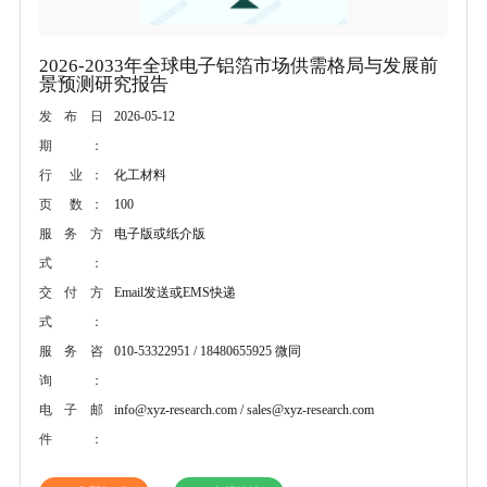
2026-2033年全球电子铝箔市场供需格局与发展前
景预测研究报告
2026-05-12
发布日
期：
化工材料
行 业：
100
页 数：
电子版或纸介版
服务方
式：
Email发送或EMS快递
交付方
式：
010-53322951 / 18480655925 微同
服务咨
询：
info@xyz-research.com / sales@xyz-research.com
电子邮
件：