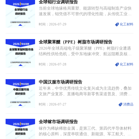
全球钼行业调研报告
体规模扩张，高附加值领域与规模化工业应用形成两
大独立增长体系。
当前全球地缘格局重塑、能源转型与高端制造产业快
速发展，钼凭借不可替代的理化性能，从传统工业金
属转变为各国重点管控的战略矿产，行业整体进入供
时间：2026-07-29
化工材料
需格局重构、价值体系重估的新阶段。钼是典型难熔
金属，核心物理化学性能构筑了其不可替代性，也是
其广泛应用于高端领域的基础，多重特性叠加，让钼
全球聚苯醚（PPE）树脂市场调研报告
贯穿传统工业、高端制造、军工、新能源等多个核心
产业，成为现代工业体系中不可或缺的基础材料。
2026年全球高端电子级聚苯醚（PPE）树脂行业遭遇
结构性供给危机，受中东地缘冲突、航运阻断及核心
生产设施损毁多重因素影响，全球最大产能基地全面
时间：2026-07-28
化工材料
停产，行业长期维持寡头垄断的供应链格局彻底瓦
解。本次危机直接造成全球七成高端PPE树脂断供，
产品价格半年内暴涨超400%，上下游产业链出现“有
中国汉服市场调研报告
价无市”的供给真空，并沿高频覆铜板、PCB电路板向
AI服务器、5G基站等高端电子终端持续传导，全产业
近年来，中华优秀传统文化复兴成为主流趋势，叠加
链生产、成本、交付均承受巨大压力。
文旅产业复苏、直播电商等新零售渠道普及、消费群
体审美迭代多重因素，汉服行业迎来发展黄金期。汉
时间：2026-07-27
消费品
服不再局限于传统节日、古风活动等小众场景，逐步
融入旅游、日常穿搭、礼仪培训、婚庆等多元消费场
景，成为承载国风文化、拉动实体消费与文旅融合的
全球镓市场调研报告
重要载体。同时，行业标准落地、生产技术升级、原
创设计能力提升，进一步夯实产业发展根基，吸引传
镓作为稀缺稀散金属，是第三代、第四代半导体材料
统服饰品牌、文旅企业等跨界入局，市场活力持续释
的核心原料，深度串联通信、新能源、军工航天、光
放。