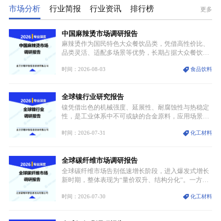
市场分析
行业简报
行业资讯
排行榜
更多
中国麻辣烫市场调研报告
麻辣烫作为国民特色大众餐饮品类，凭借高性价比、
品类灵活、适配多场景等优势，长期占据大众餐饮重
要席位。近年来国内餐饮行业加速规范化、连锁化转
时间：2026-08-03
食品饮料
型，叠加消费需求升级、线上流量变革、新零售业态
兴起，传统麻辣烫行业告别野蛮生长阶段，进入精细
化竞争周期。麻辣烫行业依托刚需属性、灵活的品类
全球镍行业研究报告
特点，在消费、创业、政策、技术多重驱动下，依旧
具备强劲的发展活力。
镍凭借出色的机械强度、延展性、耐腐蚀性与热稳定
性，是工业体系中不可或缺的合金原料，应用场景横
跨传统制造业、高端装备、新能源三大领域，综合使
时间：2026-07-31
化工材料
用价值难以被替代。依托理化优势，镍被全球主要经
济体纳入关键矿产储备清单，成为维系工业体系与能
源转型安全的重要物资。当前镍已从传统工业金属转
全球碳纤维市场调研报告
型为新能源核心战略矿产，全球产业形成“印尼掌控
资源与产能、中国主导消费与技术、工艺向低碳湿法
全球碳纤维市场告别低速增长阶段，进入爆发式增长
迭代、再生镍加速补位”的全新格局。
新时期，整体表现为“量价双升、结构分化”。一方面
市场整体需求量与市场价值同步走高，行业盈利空间
时间：2026-07-30
化工材料
持续扩张；另一方面产品、需求、应用场景呈现明显
分层，高端小丝束产品溢价能力突出，大丝束产品依
托性价比抢占工业主流市场，通用型产品支撑行业整