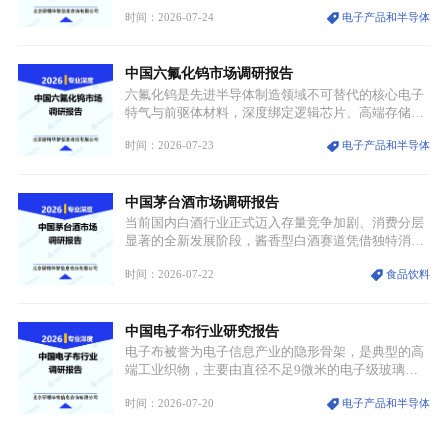
伏等十余项战略产业，是现代高端制造业的隐形基石
时间：2026-07-24
电子产品和半导体
与大国科技博弈的关键战略资源。镓并非传统大宗金
属，但其衍生化合物是半导体技术迭代的核心载体，
凭借独特的物理与电学性能，构建起“军民融合、全
中国六氟化钨市场调研报告
领域渗透”的战略体系，成为全球科技产业运转的刚
需资源。
六氟化钨是先进半导体制造领域不可替代的核心电子
特气与前驱体材料，深度绑定逻辑芯片、高端存储芯
片等高端赛道。六氟化钨（WF₆）是半导体化学气相
时间：2026-07-23
电子产品和半导体
沉积（CVD）、原子层沉积（ALD）工艺专用前驱体
材料，也是高端电子特气的核心品类，常温下呈液
态，具备输送精准、计量稳定的特点，适配半导体精
中国茅台酒市场调研报告
密制造流程。
当前国内白酒行业正式迈入存量竞争加剧、消费分层
显著的全新发展阶段，酱香型白酒赛道凭借独特消费
认知与持续扩容的市场需求，成为行业核心增长赛
时间：2026-07-22
食品饮料
道。贵州茅台凭借独一无二的核心产区壁垒、刚性产
能稀缺性、百年积淀的顶级品牌影响力，构筑起牢不
可破的行业龙头地位，市场核心竞争力持续领跑全行
中国电子布行业研究报告
业。
电子布被誉为电子信息产业的隐形骨架，是典型的高
端工业织物，主要由直径不足9微米的电子级玻璃纤
维纱经精密织造加工制成，也是印制电路板（PCB）
时间：2026-07-20
电子产品和半导体
生产制造过程中不可或缺的核心基材。电子布具备高
精度、低介电、高耐热、高绝缘、低膨胀等优异综合
性能，无法被普通玻纤织物替代，且产品技术层级划