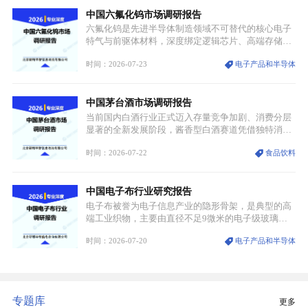
凭借独特的物理与电学性能，构建起“军民融合、全
中国六氟化钨市场调研报告
领域渗透”的战略体系，成为全球科技产业运转的刚
需资源。
六氟化钨是先进半导体制造领域不可替代的核心电子
特气与前驱体材料，深度绑定逻辑芯片、高端存储芯
片等高端赛道。六氟化钨（WF₆）是半导体化学气相
时间：2026-07-23
电子产品和半导体
沉积（CVD）、原子层沉积（ALD）工艺专用前驱体
材料，也是高端电子特气的核心品类，常温下呈液
态，具备输送精准、计量稳定的特点，适配半导体精
中国茅台酒市场调研报告
密制造流程。
当前国内白酒行业正式迈入存量竞争加剧、消费分层
显著的全新发展阶段，酱香型白酒赛道凭借独特消费
认知与持续扩容的市场需求，成为行业核心增长赛
时间：2026-07-22
食品饮料
道。贵州茅台凭借独一无二的核心产区壁垒、刚性产
能稀缺性、百年积淀的顶级品牌影响力，构筑起牢不
可破的行业龙头地位，市场核心竞争力持续领跑全行
中国电子布行业研究报告
业。
电子布被誉为电子信息产业的隐形骨架，是典型的高
端工业织物，主要由直径不足9微米的电子级玻璃纤
维纱经精密织造加工制成，也是印制电路板（PCB）
时间：2026-07-20
电子产品和半导体
生产制造过程中不可或缺的核心基材。电子布具备高
精度、低介电、高耐热、高绝缘、低膨胀等优异综合
性能，无法被普通玻纤织物替代，且产品技术层级划
分清晰，四大主流品类技术壁垒逐级递增。
专题库
更多