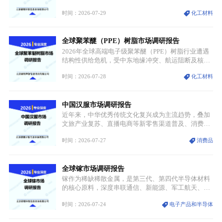
属转变为各国重点管控的战略矿产，行业整体进入供
时间：2026-07-29
化工材料
需格局重构、价值体系重估的新阶段。钼是典型难熔
金属，核心物理化学性能构筑了其不可替代性，也是
其广泛应用于高端领域的基础，多重特性叠加，让钼
全球聚苯醚（PPE）树脂市场调研报告
贯穿传统工业、高端制造、军工、新能源等多个核心
产业，成为现代工业体系中不可或缺的基础材料。
2026年全球高端电子级聚苯醚（PPE）树脂行业遭遇
结构性供给危机，受中东地缘冲突、航运阻断及核心
生产设施损毁多重因素影响，全球最大产能基地全面
时间：2026-07-28
化工材料
停产，行业长期维持寡头垄断的供应链格局彻底瓦
解。本次危机直接造成全球七成高端PPE树脂断供，
产品价格半年内暴涨超400%，上下游产业链出现“有
中国汉服市场调研报告
价无市”的供给真空，并沿高频覆铜板、PCB电路板向
AI服务器、5G基站等高端电子终端持续传导，全产业
近年来，中华优秀传统文化复兴成为主流趋势，叠加
链生产、成本、交付均承受巨大压力。
文旅产业复苏、直播电商等新零售渠道普及、消费群
体审美迭代多重因素，汉服行业迎来发展黄金期。汉
时间：2026-07-27
消费品
服不再局限于传统节日、古风活动等小众场景，逐步
融入旅游、日常穿搭、礼仪培训、婚庆等多元消费场
景，成为承载国风文化、拉动实体消费与文旅融合的
全球镓市场调研报告
重要载体。同时，行业标准落地、生产技术升级、原
创设计能力提升，进一步夯实产业发展根基，吸引传
镓作为稀缺稀散金属，是第三代、第四代半导体材料
统服饰品牌、文旅企业等跨界入局，市场活力持续释
的核心原料，深度串联通信、新能源、军工航天、光
放。
伏等十余项战略产业，是现代高端制造业的隐形基石
时间：2026-07-24
电子产品和半导体
与大国科技博弈的关键战略资源。镓并非传统大宗金
属，但其衍生化合物是半导体技术迭代的核心载体，