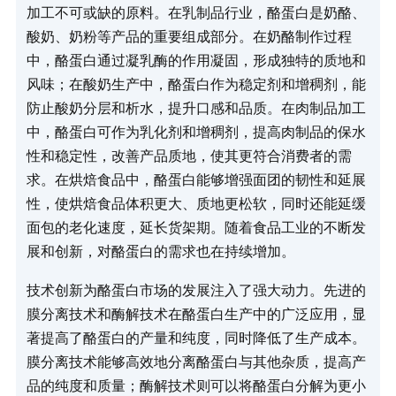
加工不可或缺的原料。在乳制品行业，酪蛋白是奶酪、
酸奶、奶粉等产品的重要组成部分。在奶酪制作过程
中，酪蛋白通过凝乳酶的作用凝固，形成独特的质地和
风味；在酸奶生产中，酪蛋白作为稳定剂和增稠剂，能
防止酸奶分层和析水，提升口感和品质。在肉制品加工
中，酪蛋白可作为乳化剂和增稠剂，提高肉制品的保水
性和稳定性，改善产品质地，使其更符合消费者的需
求。在烘焙食品中，酪蛋白能够增强面团的韧性和延展
性，使烘焙食品体积更大、质地更松软，同时还能延缓
面包的老化速度，延长货架期。随着食品工业的不断发
展和创新，对酪蛋白的需求也在持续增加。​
技术创新为酪蛋白市场的发展注入了强大动力。先进的
膜分离技术和酶解技术在酪蛋白生产中的广泛应用，显
著提高了酪蛋白的产量和纯度，同时降低了生产成本。
膜分离技术能够高效地分离酪蛋白与其他杂质，提高产
品的纯度和质量；酶解技术则可以将酪蛋白分解为更小