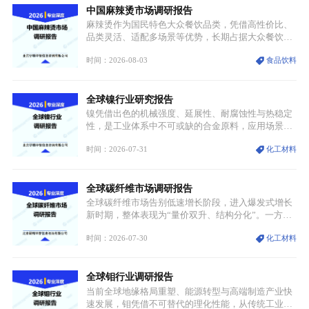
中国麻辣烫市场调研报告
麻辣烫作为国民特色大众餐饮品类，凭借高性价比、
品类灵活、适配多场景等优势，长期占据大众餐饮重
要席位。近年来国内餐饮行业加速规范化、连锁化转
时间：2026-08-03
食品饮料
型，叠加消费需求升级、线上流量变革、新零售业态
兴起，传统麻辣烫行业告别野蛮生长阶段，进入精细
化竞争周期。麻辣烫行业依托刚需属性、灵活的品类
全球镍行业研究报告
特点，在消费、创业、政策、技术多重驱动下，依旧
具备强劲的发展活力。
镍凭借出色的机械强度、延展性、耐腐蚀性与热稳定
性，是工业体系中不可或缺的合金原料，应用场景横
跨传统制造业、高端装备、新能源三大领域，综合使
时间：2026-07-31
化工材料
用价值难以被替代。依托理化优势，镍被全球主要经
济体纳入关键矿产储备清单，成为维系工业体系与能
源转型安全的重要物资。当前镍已从传统工业金属转
全球碳纤维市场调研报告
型为新能源核心战略矿产，全球产业形成“印尼掌控
资源与产能、中国主导消费与技术、工艺向低碳湿法
全球碳纤维市场告别低速增长阶段，进入爆发式增长
迭代、再生镍加速补位”的全新格局。
新时期，整体表现为“量价双升、结构分化”。一方面
市场整体需求量与市场价值同步走高，行业盈利空间
时间：2026-07-30
化工材料
持续扩张；另一方面产品、需求、应用场景呈现明显
分层，高端小丝束产品溢价能力突出，大丝束产品依
托性价比抢占工业主流市场，通用型产品支撑行业整
全球钼行业调研报告
体规模扩张，高附加值领域与规模化工业应用形成两
大独立增长体系。
当前全球地缘格局重塑、能源转型与高端制造产业快
速发展，钼凭借不可替代的理化性能，从传统工业金