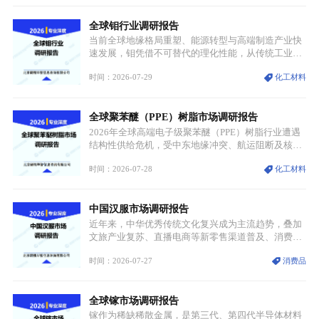
托性价比抢占工业主流市场，通用型产品支撑行业整
全球钼行业调研报告
体规模扩张，高附加值领域与规模化工业应用形成两
大独立增长体系。
当前全球地缘格局重塑、能源转型与高端制造产业快
速发展，钼凭借不可替代的理化性能，从传统工业金
属转变为各国重点管控的战略矿产，行业整体进入供
时间：2026-07-29
化工材料
需格局重构、价值体系重估的新阶段。钼是典型难熔
金属，核心物理化学性能构筑了其不可替代性，也是
其广泛应用于高端领域的基础，多重特性叠加，让钼
全球聚苯醚（PPE）树脂市场调研报告
贯穿传统工业、高端制造、军工、新能源等多个核心
产业，成为现代工业体系中不可或缺的基础材料。
2026年全球高端电子级聚苯醚（PPE）树脂行业遭遇
结构性供给危机，受中东地缘冲突、航运阻断及核心
生产设施损毁多重因素影响，全球最大产能基地全面
时间：2026-07-28
化工材料
停产，行业长期维持寡头垄断的供应链格局彻底瓦
解。本次危机直接造成全球七成高端PPE树脂断供，
产品价格半年内暴涨超400%，上下游产业链出现“有
中国汉服市场调研报告
价无市”的供给真空，并沿高频覆铜板、PCB电路板向
AI服务器、5G基站等高端电子终端持续传导，全产业
近年来，中华优秀传统文化复兴成为主流趋势，叠加
链生产、成本、交付均承受巨大压力。
文旅产业复苏、直播电商等新零售渠道普及、消费群
体审美迭代多重因素，汉服行业迎来发展黄金期。汉
时间：2026-07-27
消费品
服不再局限于传统节日、古风活动等小众场景，逐步
融入旅游、日常穿搭、礼仪培训、婚庆等多元消费场
景，成为承载国风文化、拉动实体消费与文旅融合的
全球镓市场调研报告
重要载体。同时，行业标准落地、生产技术升级、原
创设计能力提升，进一步夯实产业发展根基，吸引传
镓作为稀缺稀散金属，是第三代、第四代半导体材料