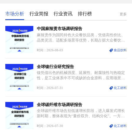
市场分析
行业简报
行业资讯
排行榜
更多
中国麻辣烫市场调研报告
麻辣烫作为国民特色大众餐饮品类，凭借高性价比、
品类灵活、适配多场景等优势，长期占据大众餐饮重
要席位。近年来国内餐饮行业加速规范化、连锁化转
时间：2026-08-03
食品饮料
型，叠加消费需求升级、线上流量变革、新零售业态
兴起，传统麻辣烫行业告别野蛮生长阶段，进入精细
化竞争周期。麻辣烫行业依托刚需属性、灵活的品类
全球镍行业研究报告
特点，在消费、创业、政策、技术多重驱动下，依旧
具备强劲的发展活力。
镍凭借出色的机械强度、延展性、耐腐蚀性与热稳定
性，是工业体系中不可或缺的合金原料，应用场景横
跨传统制造业、高端装备、新能源三大领域，综合使
时间：2026-07-31
化工材料
用价值难以被替代。依托理化优势，镍被全球主要经
济体纳入关键矿产储备清单，成为维系工业体系与能
源转型安全的重要物资。当前镍已从传统工业金属转
全球碳纤维市场调研报告
型为新能源核心战略矿产，全球产业形成“印尼掌控
资源与产能、中国主导消费与技术、工艺向低碳湿法
全球碳纤维市场告别低速增长阶段，进入爆发式增长
迭代、再生镍加速补位”的全新格局。
新时期，整体表现为“量价双升、结构分化”。一方面
市场整体需求量与市场价值同步走高，行业盈利空间
时间：2026-07-30
化工材料
持续扩张；另一方面产品、需求、应用场景呈现明显
分层，高端小丝束产品溢价能力突出，大丝束产品依