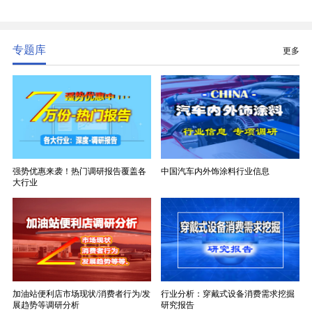
精度、低介电、高耐热、高绝缘、低膨胀等优异综合
性能，无法被普通玻纤织物替代，且产品技术层级划
分清晰，四大主流品类技术壁垒逐级递增。
专题库
更多
强势优惠来袭！热门调研报告覆盖各
中国汽车内外饰涂料行业信息
大行业
加油站便利店市场现状/消费者行为/发
行业分析：穿戴式设备消费需求挖掘
展趋势等调研分析
研究报告