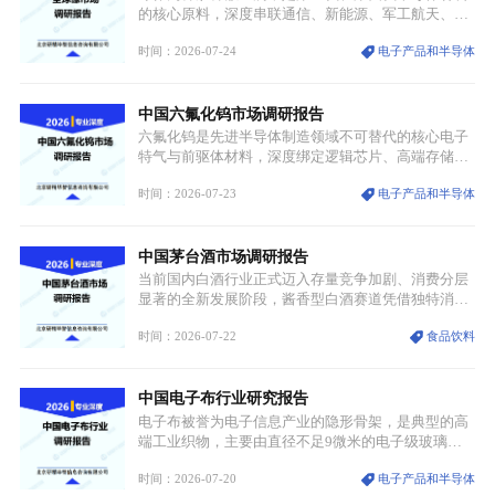
统服饰品牌、文旅企业等跨界入局，市场活力持续释
的核心原料，深度串联通信、新能源、军工航天、光
放。
伏等十余项战略产业，是现代高端制造业的隐形基石
时间：2026-07-24
电子产品和半导体
与大国科技博弈的关键战略资源。镓并非传统大宗金
属，但其衍生化合物是半导体技术迭代的核心载体，
凭借独特的物理与电学性能，构建起“军民融合、全
中国六氟化钨市场调研报告
领域渗透”的战略体系，成为全球科技产业运转的刚
需资源。
六氟化钨是先进半导体制造领域不可替代的核心电子
特气与前驱体材料，深度绑定逻辑芯片、高端存储芯
片等高端赛道。六氟化钨（WF₆）是半导体化学气相
时间：2026-07-23
电子产品和半导体
沉积（CVD）、原子层沉积（ALD）工艺专用前驱体
材料，也是高端电子特气的核心品类，常温下呈液
态，具备输送精准、计量稳定的特点，适配半导体精
中国茅台酒市场调研报告
密制造流程。
当前国内白酒行业正式迈入存量竞争加剧、消费分层
显著的全新发展阶段，酱香型白酒赛道凭借独特消费
认知与持续扩容的市场需求，成为行业核心增长赛
时间：2026-07-22
食品饮料
道。贵州茅台凭借独一无二的核心产区壁垒、刚性产
能稀缺性、百年积淀的顶级品牌影响力，构筑起牢不
可破的行业龙头地位，市场核心竞争力持续领跑全行
中国电子布行业研究报告
业。
电子布被誉为电子信息产业的隐形骨架，是典型的高
端工业织物，主要由直径不足9微米的电子级玻璃纤
维纱经精密织造加工制成，也是印制电路板（PCB）
时间：2026-07-20
电子产品和半导体
生产制造过程中不可或缺的核心基材。电子布具备高