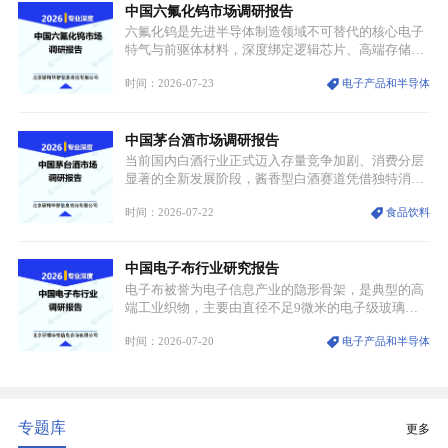
中国六氟化钨市场调研报告
领域渗透”的战略体系，成为全球科技产业运转的刚
需资源。
六氟化钨是先进半导体制造领域不可替代的核心电子
特气与前驱体材料，深度绑定逻辑芯片、高端存储芯
片等高端赛道。六氟化钨（WF₆）是半导体化学气相
时间：2026-07-23
电子产品和半导体
沉积（CVD）、原子层沉积（ALD）工艺专用前驱体
材料，也是高端电子特气的核心品类，常温下呈液
态，具备输送精准、计量稳定的特点，适配半导体精
中国茅台酒市场调研报告
密制造流程。
当前国内白酒行业正式迈入存量竞争加剧、消费分层
显著的全新发展阶段，酱香型白酒赛道凭借独特消费
认知与持续扩容的市场需求，成为行业核心增长赛
时间：2026-07-22
食品饮料
道。贵州茅台凭借独一无二的核心产区壁垒、刚性产
能稀缺性、百年积淀的顶级品牌影响力，构筑起牢不
可破的行业龙头地位，市场核心竞争力持续领跑全行
中国电子布行业研究报告
业。
电子布被誉为电子信息产业的隐形骨架，是典型的高
端工业织物，主要由直径不足9微米的电子级玻璃纤
维纱经精密织造加工制成，也是印制电路板（PCB）
时间：2026-07-20
电子产品和半导体
生产制造过程中不可或缺的核心基材。电子布具备高
精度、低介电、高耐热、高绝缘、低膨胀等优异综合
性能，无法被普通玻纤织物替代，且产品技术层级划
分清晰，四大主流品类技术壁垒逐级递增。
专题库
更多