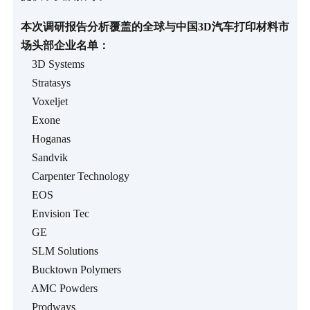
本次调研报告分析覆盖的全球与中国3D汽车打印材料市
场头部企业名单：
3D Systems
Stratasys
Voxeljet
Exone
Hoganas
Sandvik
Carpenter Technology
EOS
Envision Tec
GE
SLM Solutions
Bucktown Polymers
AMC Powders
Prodways