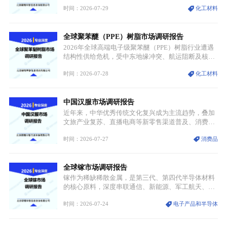
属转变为各国重点管控的战略矿产，行业整体进入供
时间：2026-07-29
化工材料
需格局重构、价值体系重估的新阶段。钼是典型难熔
金属，核心物理化学性能构筑了其不可替代性，也是
其广泛应用于高端领域的基础，多重特性叠加，让钼
全球聚苯醚（PPE）树脂市场调研报告
贯穿传统工业、高端制造、军工、新能源等多个核心
产业，成为现代工业体系中不可或缺的基础材料。
2026年全球高端电子级聚苯醚（PPE）树脂行业遭遇
结构性供给危机，受中东地缘冲突、航运阻断及核心
生产设施损毁多重因素影响，全球最大产能基地全面
时间：2026-07-28
化工材料
停产，行业长期维持寡头垄断的供应链格局彻底瓦
解。本次危机直接造成全球七成高端PPE树脂断供，
产品价格半年内暴涨超400%，上下游产业链出现“有
中国汉服市场调研报告
价无市”的供给真空，并沿高频覆铜板、PCB电路板向
AI服务器、5G基站等高端电子终端持续传导，全产业
近年来，中华优秀传统文化复兴成为主流趋势，叠加
链生产、成本、交付均承受巨大压力。
文旅产业复苏、直播电商等新零售渠道普及、消费群
体审美迭代多重因素，汉服行业迎来发展黄金期。汉
时间：2026-07-27
消费品
服不再局限于传统节日、古风活动等小众场景，逐步
融入旅游、日常穿搭、礼仪培训、婚庆等多元消费场
景，成为承载国风文化、拉动实体消费与文旅融合的
全球镓市场调研报告
重要载体。同时，行业标准落地、生产技术升级、原
创设计能力提升，进一步夯实产业发展根基，吸引传
镓作为稀缺稀散金属，是第三代、第四代半导体材料
统服饰品牌、文旅企业等跨界入局，市场活力持续释
的核心原料，深度串联通信、新能源、军工航天、光
放。
伏等十余项战略产业，是现代高端制造业的隐形基石
时间：2026-07-24
电子产品和半导体
与大国科技博弈的关键战略资源。镓并非传统大宗金
属，但其衍生化合物是半导体技术迭代的核心载体，
凭借独特的物理与电学性能，构建起“军民融合、全