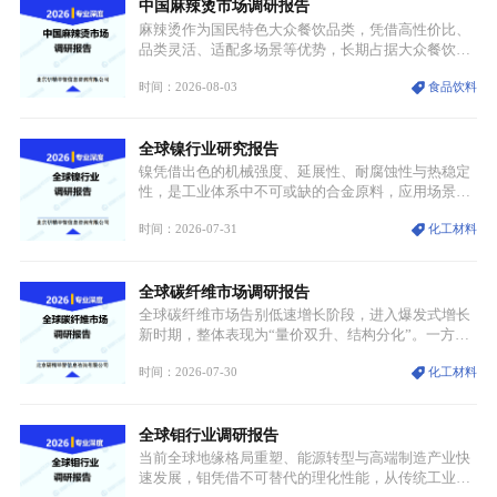
中国麻辣烫市场调研报告
麻辣烫作为国民特色大众餐饮品类，凭借高性价比、
品类灵活、适配多场景等优势，长期占据大众餐饮重
要席位。近年来国内餐饮行业加速规范化、连锁化转
时间：2026-08-03
食品饮料
型，叠加消费需求升级、线上流量变革、新零售业态
兴起，传统麻辣烫行业告别野蛮生长阶段，进入精细
化竞争周期。麻辣烫行业依托刚需属性、灵活的品类
全球镍行业研究报告
特点，在消费、创业、政策、技术多重驱动下，依旧
具备强劲的发展活力。
镍凭借出色的机械强度、延展性、耐腐蚀性与热稳定
性，是工业体系中不可或缺的合金原料，应用场景横
跨传统制造业、高端装备、新能源三大领域，综合使
时间：2026-07-31
化工材料
用价值难以被替代。依托理化优势，镍被全球主要经
济体纳入关键矿产储备清单，成为维系工业体系与能
源转型安全的重要物资。当前镍已从传统工业金属转
全球碳纤维市场调研报告
型为新能源核心战略矿产，全球产业形成“印尼掌控
资源与产能、中国主导消费与技术、工艺向低碳湿法
全球碳纤维市场告别低速增长阶段，进入爆发式增长
迭代、再生镍加速补位”的全新格局。
新时期，整体表现为“量价双升、结构分化”。一方面
市场整体需求量与市场价值同步走高，行业盈利空间
时间：2026-07-30
化工材料
持续扩张；另一方面产品、需求、应用场景呈现明显
分层，高端小丝束产品溢价能力突出，大丝束产品依
托性价比抢占工业主流市场，通用型产品支撑行业整
全球钼行业调研报告
体规模扩张，高附加值领域与规模化工业应用形成两
大独立增长体系。
当前全球地缘格局重塑、能源转型与高端制造产业快
速发展，钼凭借不可替代的理化性能，从传统工业金