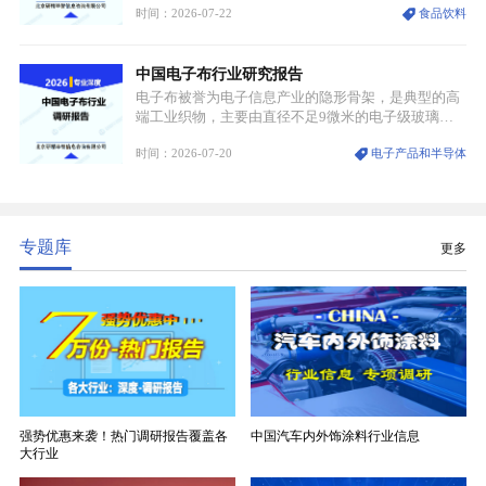
时间：2026-07-22
食品饮料
道。贵州茅台凭借独一无二的核心产区壁垒、刚性产
能稀缺性、百年积淀的顶级品牌影响力，构筑起牢不
可破的行业龙头地位，市场核心竞争力持续领跑全行
中国电子布行业研究报告
业。
电子布被誉为电子信息产业的隐形骨架，是典型的高
端工业织物，主要由直径不足9微米的电子级玻璃纤
维纱经精密织造加工制成，也是印制电路板（PCB）
时间：2026-07-20
电子产品和半导体
生产制造过程中不可或缺的核心基材。电子布具备高
精度、低介电、高耐热、高绝缘、低膨胀等优异综合
性能，无法被普通玻纤织物替代，且产品技术层级划
分清晰，四大主流品类技术壁垒逐级递增。
专题库
更多
强势优惠来袭！热门调研报告覆盖各
中国汽车内外饰涂料行业信息
大行业