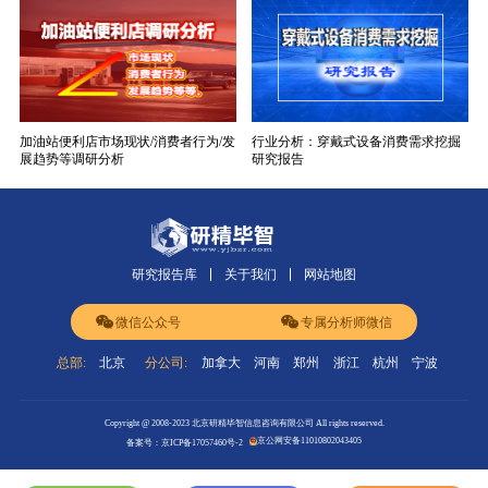
加油站便利店市场现状/消费者行为/发
行业分析：穿戴式设备消费需求挖掘
展趋势等调研分析
研究报告
研究报告库
关于我们
网站地图
微信公众号
专属分析师微信
总部:
北京
分公司:
加拿大
河南
郑州
浙江
杭州
宁波
Copyright @ 2008-2023 北京研精毕智信息咨询有限公司 All rights reserved.
京公网安备11010802043405
备案号：京ICP备17057460号-2