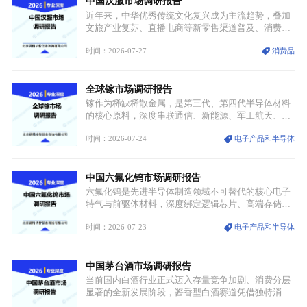
中国汉服市场调研报告
价无市”的供给真空，并沿高频覆铜板、PCB电路板向
AI服务器、5G基站等高端电子终端持续传导，全产业
近年来，中华优秀传统文化复兴成为主流趋势，叠加
链生产、成本、交付均承受巨大压力。
文旅产业复苏、直播电商等新零售渠道普及、消费群
体审美迭代多重因素，汉服行业迎来发展黄金期。汉
时间：2026-07-27
消费品
服不再局限于传统节日、古风活动等小众场景，逐步
融入旅游、日常穿搭、礼仪培训、婚庆等多元消费场
景，成为承载国风文化、拉动实体消费与文旅融合的
全球镓市场调研报告
重要载体。同时，行业标准落地、生产技术升级、原
创设计能力提升，进一步夯实产业发展根基，吸引传
镓作为稀缺稀散金属，是第三代、第四代半导体材料
统服饰品牌、文旅企业等跨界入局，市场活力持续释
的核心原料，深度串联通信、新能源、军工航天、光
放。
伏等十余项战略产业，是现代高端制造业的隐形基石
时间：2026-07-24
电子产品和半导体
与大国科技博弈的关键战略资源。镓并非传统大宗金
属，但其衍生化合物是半导体技术迭代的核心载体，
凭借独特的物理与电学性能，构建起“军民融合、全
中国六氟化钨市场调研报告
领域渗透”的战略体系，成为全球科技产业运转的刚
需资源。
六氟化钨是先进半导体制造领域不可替代的核心电子
特气与前驱体材料，深度绑定逻辑芯片、高端存储芯
片等高端赛道。六氟化钨（WF₆）是半导体化学气相
时间：2026-07-23
电子产品和半导体
沉积（CVD）、原子层沉积（ALD）工艺专用前驱体
材料，也是高端电子特气的核心品类，常温下呈液
态，具备输送精准、计量稳定的特点，适配半导体精
中国茅台酒市场调研报告
密制造流程。
当前国内白酒行业正式迈入存量竞争加剧、消费分层
显著的全新发展阶段，酱香型白酒赛道凭借独特消费
认知与持续扩容的市场需求，成为行业核心增长赛