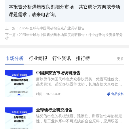
本报告分析烘焙改良剂细分市场，其它调研方向或专项
课题需求，请来电咨询。
上一篇：2025年全球与中国黑胡椒色素产业调研报告
下一篇：2025年全球与中国烘焙酶市场深度调研报告：行业趋势与投资前景分
析
市场分析
行业简报
行业资讯
排行榜
更多
中国麻辣烫市场调研报告
麻辣烫作为国民特色大众餐饮品类，凭借高性价比、
品类灵活、适配多场景等优势，长期占据大众餐饮重
要席位。近年来国内餐饮行业加速规范化、连锁化转
时间：2026-08-03
食品饮料
型，叠加消费需求升级、线上流量变革、新零售业态
兴起，传统麻辣烫行业告别野蛮生长阶段，进入精细
化竞争周期。麻辣烫行业依托刚需属性、灵活的品类
全球镍行业研究报告
特点，在消费、创业、政策、技术多重驱动下，依旧
具备强劲的发展活力。
镍凭借出色的机械强度、延展性、耐腐蚀性与热稳定
性，是工业体系中不可或缺的合金原料，应用场景横
跨传统制造业、高端装备、新能源三大领域，综合使