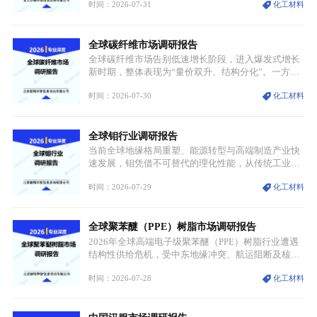
时间：2026-07-31
化工材料
用价值难以被替代。依托理化优势，镍被全球主要经
济体纳入关键矿产储备清单，成为维系工业体系与能
源转型安全的重要物资。当前镍已从传统工业金属转
全球碳纤维市场调研报告
型为新能源核心战略矿产，全球产业形成“印尼掌控
资源与产能、中国主导消费与技术、工艺向低碳湿法
全球碳纤维市场告别低速增长阶段，进入爆发式增长
迭代、再生镍加速补位”的全新格局。
新时期，整体表现为“量价双升、结构分化”。一方面
市场整体需求量与市场价值同步走高，行业盈利空间
时间：2026-07-30
化工材料
持续扩张；另一方面产品、需求、应用场景呈现明显
分层，高端小丝束产品溢价能力突出，大丝束产品依
托性价比抢占工业主流市场，通用型产品支撑行业整
全球钼行业调研报告
体规模扩张，高附加值领域与规模化工业应用形成两
大独立增长体系。
当前全球地缘格局重塑、能源转型与高端制造产业快
速发展，钼凭借不可替代的理化性能，从传统工业金
属转变为各国重点管控的战略矿产，行业整体进入供
时间：2026-07-29
化工材料
需格局重构、价值体系重估的新阶段。钼是典型难熔
金属，核心物理化学性能构筑了其不可替代性，也是
其广泛应用于高端领域的基础，多重特性叠加，让钼
全球聚苯醚（PPE）树脂市场调研报告
贯穿传统工业、高端制造、军工、新能源等多个核心
产业，成为现代工业体系中不可或缺的基础材料。
2026年全球高端电子级聚苯醚（PPE）树脂行业遭遇
结构性供给危机，受中东地缘冲突、航运阻断及核心
生产设施损毁多重因素影响，全球最大产能基地全面
时间：2026-07-28
化工材料
停产，行业长期维持寡头垄断的供应链格局彻底瓦
解。本次危机直接造成全球七成高端PPE树脂断供，
产品价格半年内暴涨超400%，上下游产业链出现“有