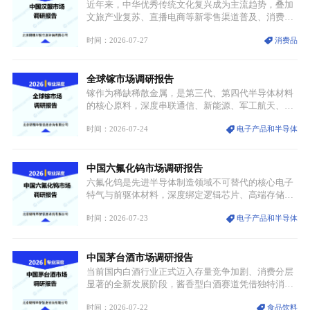
AI服务器、5G基站等高端电子终端持续传导，全产业
近年来，中华优秀传统文化复兴成为主流趋势，叠加
链生产、成本、交付均承受巨大压力。
文旅产业复苏、直播电商等新零售渠道普及、消费群
体审美迭代多重因素，汉服行业迎来发展黄金期。汉
时间：2026-07-27
消费品
服不再局限于传统节日、古风活动等小众场景，逐步
融入旅游、日常穿搭、礼仪培训、婚庆等多元消费场
景，成为承载国风文化、拉动实体消费与文旅融合的
全球镓市场调研报告
重要载体。同时，行业标准落地、生产技术升级、原
创设计能力提升，进一步夯实产业发展根基，吸引传
镓作为稀缺稀散金属，是第三代、第四代半导体材料
统服饰品牌、文旅企业等跨界入局，市场活力持续释
的核心原料，深度串联通信、新能源、军工航天、光
放。
伏等十余项战略产业，是现代高端制造业的隐形基石
时间：2026-07-24
电子产品和半导体
与大国科技博弈的关键战略资源。镓并非传统大宗金
属，但其衍生化合物是半导体技术迭代的核心载体，
凭借独特的物理与电学性能，构建起“军民融合、全
中国六氟化钨市场调研报告
领域渗透”的战略体系，成为全球科技产业运转的刚
需资源。
六氟化钨是先进半导体制造领域不可替代的核心电子
特气与前驱体材料，深度绑定逻辑芯片、高端存储芯
片等高端赛道。六氟化钨（WF₆）是半导体化学气相
时间：2026-07-23
电子产品和半导体
沉积（CVD）、原子层沉积（ALD）工艺专用前驱体
材料，也是高端电子特气的核心品类，常温下呈液
态，具备输送精准、计量稳定的特点，适配半导体精
中国茅台酒市场调研报告
密制造流程。
当前国内白酒行业正式迈入存量竞争加剧、消费分层
显著的全新发展阶段，酱香型白酒赛道凭借独特消费
认知与持续扩容的市场需求，成为行业核心增长赛
时间：2026-07-22
食品饮料
道。贵州茅台凭借独一无二的核心产区壁垒、刚性产