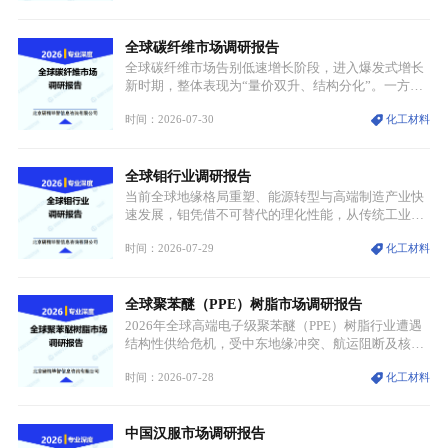
济体纳入关键矿产储备清单，成为维系工业体系与能
源转型安全的重要物资。当前镍已从传统工业金属转
全球碳纤维市场调研报告
型为新能源核心战略矿产，全球产业形成“印尼掌控
资源与产能、中国主导消费与技术、工艺向低碳湿法
全球碳纤维市场告别低速增长阶段，进入爆发式增长
迭代、再生镍加速补位”的全新格局。
新时期，整体表现为“量价双升、结构分化”。一方面
市场整体需求量与市场价值同步走高，行业盈利空间
时间：2026-07-30
化工材料
持续扩张；另一方面产品、需求、应用场景呈现明显
分层，高端小丝束产品溢价能力突出，大丝束产品依
托性价比抢占工业主流市场，通用型产品支撑行业整
全球钼行业调研报告
体规模扩张，高附加值领域与规模化工业应用形成两
大独立增长体系。
当前全球地缘格局重塑、能源转型与高端制造产业快
速发展，钼凭借不可替代的理化性能，从传统工业金
属转变为各国重点管控的战略矿产，行业整体进入供
时间：2026-07-29
化工材料
需格局重构、价值体系重估的新阶段。钼是典型难熔
金属，核心物理化学性能构筑了其不可替代性，也是
其广泛应用于高端领域的基础，多重特性叠加，让钼
全球聚苯醚（PPE）树脂市场调研报告
贯穿传统工业、高端制造、军工、新能源等多个核心
产业，成为现代工业体系中不可或缺的基础材料。
2026年全球高端电子级聚苯醚（PPE）树脂行业遭遇
结构性供给危机，受中东地缘冲突、航运阻断及核心
生产设施损毁多重因素影响，全球最大产能基地全面
时间：2026-07-28
化工材料
停产，行业长期维持寡头垄断的供应链格局彻底瓦
解。本次危机直接造成全球七成高端PPE树脂断供，
产品价格半年内暴涨超400%，上下游产业链出现“有
中国汉服市场调研报告
价无市”的供给真空，并沿高频覆铜板、PCB电路板向