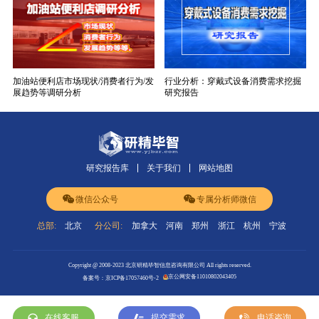
加油站便利店市场现状/消费者行为/发
行业分析：穿戴式设备消费需求挖掘
展趋势等调研分析
研究报告
研究报告库
关于我们
网站地图
微信公众号
专属分析师微信
总部:
北京
分公司:
加拿大
河南
郑州
浙江
杭州
宁波
Copyright @ 2008-2023 北京研精毕智信息咨询有限公司 All rights reserved.
京公网安备11010802043405
备案号：京ICP备17057460号-2
在线客服
提交需求
电话咨询