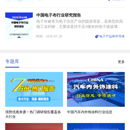
能稀缺性、百年积淀的顶级品牌影响力，构筑起牢不
可破的行业龙头地位，市场核心竞争力持续领跑全行
中国电子布行业研究报告
业。
电子布被誉为电子信息产业的隐形骨架，是典型的高
端工业织物，主要由直径不足9微米的电子级玻璃纤
维纱经精密织造加工制成，也是印制电路板（PCB）
时间：2026-07-20
电子产品和半导体
生产制造过程中不可或缺的核心基材。电子布具备高
精度、低介电、高耐热、高绝缘、低膨胀等优异综合
性能，无法被普通玻纤织物替代，且产品技术层级划
分清晰，四大主流品类技术壁垒逐级递增。
专题库
更多
强势优惠来袭！热门调研报告覆盖各
中国汽车内外饰涂料行业信息
大行业