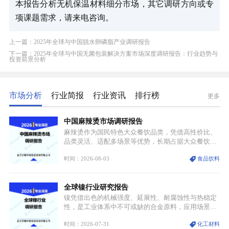
本报告分析无机保温材料细分市场，其它调研方向或专
项课题需求，请来电咨询。
上一篇：2025年全球与中国脱水卵磷脂产业调研报告
下一篇：2025年全球与中国无菌包装解决方案市场深度调研报告：行业趋势与
投资前景分析
市场分析
行业简报
行业资讯
排行榜
更多
中国麻辣烫市场调研报告
麻辣烫作为国民特色大众餐饮品类，凭借高性价比、
品类灵活、适配多场景等优势，长期占据大众餐饮重
要席位。近年来国内餐饮行业加速规范化、连锁化转
时间：2026-08-03
食品饮料
型，叠加消费需求升级、线上流量变革、新零售业态
兴起，传统麻辣烫行业告别野蛮生长阶段，进入精细
化竞争周期。麻辣烫行业依托刚需属性、灵活的品类
全球镍行业研究报告
特点，在消费、创业、政策、技术多重驱动下，依旧
具备强劲的发展活力。
镍凭借出色的机械强度、延展性、耐腐蚀性与热稳定
性，是工业体系中不可或缺的合金原料，应用场景横
跨传统制造业、高端装备、新能源三大领域，综合使
时间：2026-07-31
化工材料
用价值难以被替代。依托理化优势，镍被全球主要经