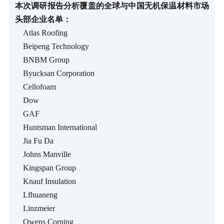
本次调研报告分析覆盖的全球与中国无机保温材料市场
头部企业名单：
Atlas Roofing
Beipeng Technology
BNBM Group
Byucksan Corporation
Cellofoam
Dow
GAF
Huntsman International
Jia Fu Da
Johns Manville
Kingspan Group
Knauf Insulation
Lfhuaneng
Linzmeier
Owens Corning