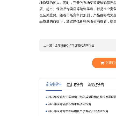
在国内，除金达威外，还有神舟生物、
产技术上不断创新，致力于提高产
产和研发方面的优势，在辅酶 Q1
小。以 2023 年为例，金达威 Q1
众多中小企业在全球辅酶 Q10 
定应用领域。例如，一些企业针对特定
保健品，通过精准定位满足特定人
势，在当地市场获得稳定的客户群
作关系，深入了解当地消费者的需
定份额。
在全球市场竞争中，企业的竞争优
等多个方面。拥有知名品牌的企业
Puritan's Pride 普丽普