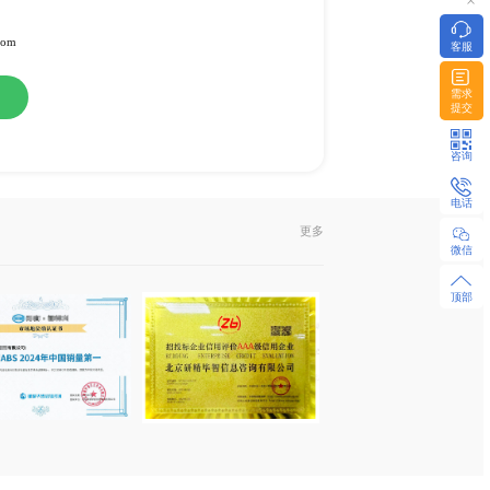
康
或纸介版
l发送或EMS快递
322951 / 18480655925 微同
z-research.com / sales@xyz-research.com
购
在线咨询