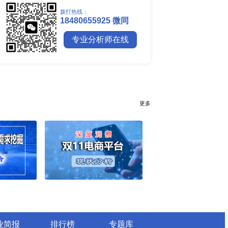
25年6月）
全球镍行业研究报告
5年6月）
全球碳纤维市场调研报告
5年6月29日）
全球钼行业调研报告
25年6月）
全球聚苯醚（PPE）树脂市场调
25年6月28日）
（2025年）
025年第二季度）
行业简报
行业资讯
电网数字化转型背景下智能电
细分市场全景剖析
全球有机硅供需格局、价格走
深度分析
谁主宰AI算力市场？全球NP
与赛道竞争真相
药用玻璃凭什么成为医药包装
料？
全球最大生产国优势凸显，醋
口增量市场在哪？
全球甲酸行业全产业链研究：