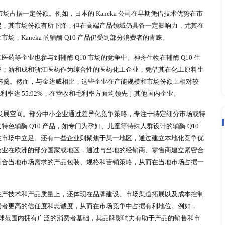
0 行业竞争格局呈现多元化态势，各类企业在不同维度展开角逐
众多中小企业共同构成了复杂的竞争生态。
领军企业，在全球市场占据主导地位。该公司拥有全球最大的辅酶 
能力，辅酶 Q10 原料设计产能达 600 吨。其生产技术处于
Q10 中国授权专利以及 5 件授权美国发明专利，掌握完全自主
术进行发酵生产，发酵单位和产量均在同行业中名列前茅。同时
通过了 FSSC22000、ISO9001、ISO14001、OHSAS180
销全球多个国家和地区。在市场渠道方面，金达威不仅在 B 端
 Best 多特倍斯等品牌积极拓展 C 端市场。根据研究报告数据显示，在 2
Q10 单品连霸京东、抖音、天猫 9 大榜单，其 200mg 250 粒包
在辅酶 Q10 市场占据一定份额。例如，日本的 Kaneka 公
着中国企业的崛起，其市场份额有所下降，但在高端产品领域仍
，如日本本土市场，Kaneka 的辅酶 Q10 产品仍受到部分消