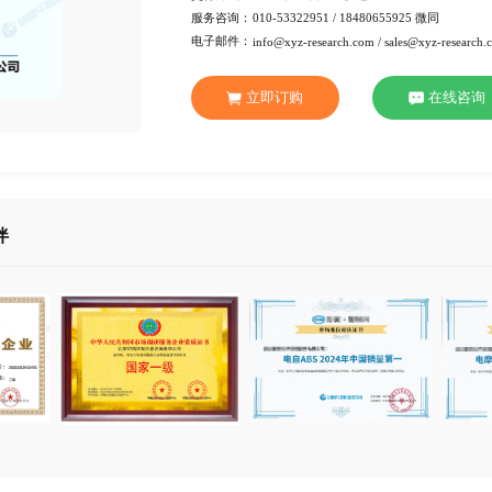
行 业：
医疗健
页 数：
92页
服务方式：
电子版
交付方式：
Emai
服务咨询：
010-53
电子邮件：
info@xy
立即订
合作伙伴