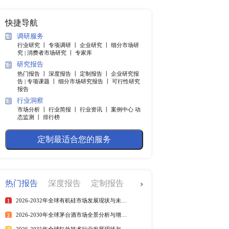
纲
快捷导航
调研服务
行业研究 丨
专项调研 丨
企业
Q10市场规模将达到10
究 |
消费者市场研究 丨
专家
这一增长趋势为行业内的
研究报告
热门报告 丨
深度报告 丨
定制
告 |
专项课题 丨
细分市场研究
报告