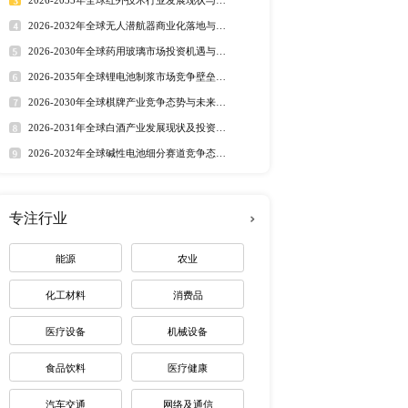
。从市场参与者构成来看，
行业洞察
市场分析 丨
行业简报 丨
行业
态监测 丨
排行榜
Q10 生产基地，如内蒙
行业领先水平，从菌株培
定制最适合您
知识产权。通过先进的代谢
，金达威注重产品质量，
01、BRC、KOSHER、
热门报告
深度报告
为众多企业提供优质的辅酶
024 年 618 期间，
2026-2032年全球有机硅市
趋势调研报告
装引发美国工厂紧急备货，充分彰
2026-2030年全球茅台酒市
路径研究报告
2026-2035年全球红外技术
资价值分析研究报告
司在早期凭借技术优势在市
2026-2032年全球无人潜航
业机遇报告
具备一定影响力，尤其在
2026-2030年全球药用玻璃
业价值研究报告
费者的青睐。
2026-2035年全球锂电池制