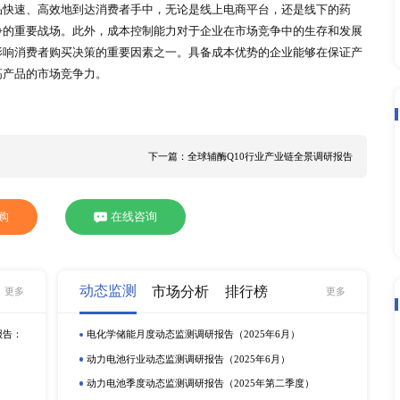
新和成、浙江医药等企业也参与到辅酶 Q10 市场的竞争中。神
品质量和生产效率；新和成和浙江医药作为综合性的医药化工企
0 市场中也分得一杯羹。然而，与金达威相比，这些企业在产能
0 营收超 7 亿元，毛利率达 55.92%，在营收和毛利率方面均领
市场中也在积极寻求发展空间。部分中小企业通过差异化竞争策略
消费群体开发特色辅酶 Q10 产品，如专门为孕妇、儿童等特殊
群的需求，从而在市场中立足。还有一些企业则聚焦于某一地区
体。比如，某些企业在欧洲的部分国家或地区，通过与当地的经
求和偏好，推出符合当地市场需求的产品包装、规格和营销策略
势不仅仅体现在生产技术和产品质量上，还体现在品牌建设、市
往往能够获得消费者更高的信任度和忠诚度，从而在市场竞争中
莱、GNC 健安喜等品牌，在全球范围内拥有广泛的消费者基础，其品牌