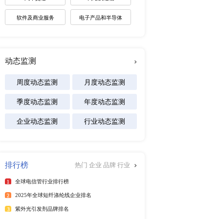
未来趋势调研报告
2026-2030年全球棋牌产业
舟生物在辅酶 Q10 生
展趋势报告
业，凭借其在化工原料生
2026-2031年全球白酒产业
景预测报告
规模和市场份额上相对较
2026-2032年全球碱性电池
及区域市场发展研究报告
先于其他国内企业。
，专注于特定细分市场或特
专注行业
人群设计的辅酶 Q10
，通过建立本地化竞争优
能源
销商、零售商建立紧密合
，从而在当地市场占据一
化工材料
医疗设备
场渠道拓展以及成本控制
食品饮料
占据有利地位。例如，
影响力有助于产品的销售和市
汽车交通