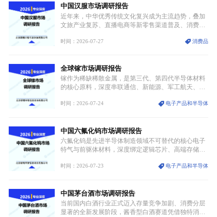
中国汉服市场调研报告
价无市”的供给真空，并沿高频覆铜板、PCB电路板向
AI服务器、5G基站等高端电子终端持续传导，全产业
近年来，中华优秀传统文化复兴成为主流趋势，叠加
链生产、成本、交付均承受巨大压力。
文旅产业复苏、直播电商等新零售渠道普及、消费群
体审美迭代多重因素，汉服行业迎来发展黄金期。汉
时间：2026-07-27
消费品
服不再局限于传统节日、古风活动等小众场景，逐步
融入旅游、日常穿搭、礼仪培训、婚庆等多元消费场
景，成为承载国风文化、拉动实体消费与文旅融合的
全球镓市场调研报告
重要载体。同时，行业标准落地、生产技术升级、原
创设计能力提升，进一步夯实产业发展根基，吸引传
镓作为稀缺稀散金属，是第三代、第四代半导体材料
统服饰品牌、文旅企业等跨界入局，市场活力持续释
的核心原料，深度串联通信、新能源、军工航天、光
放。
伏等十余项战略产业，是现代高端制造业的隐形基石
时间：2026-07-24
电子产品和半导体
与大国科技博弈的关键战略资源。镓并非传统大宗金
属，但其衍生化合物是半导体技术迭代的核心载体，
凭借独特的物理与电学性能，构建起“军民融合、全
中国六氟化钨市场调研报告
领域渗透”的战略体系，成为全球科技产业运转的刚
需资源。
六氟化钨是先进半导体制造领域不可替代的核心电子
特气与前驱体材料，深度绑定逻辑芯片、高端存储芯
片等高端赛道。六氟化钨（WF₆）是半导体化学气相
时间：2026-07-23
电子产品和半导体
沉积（CVD）、原子层沉积（ALD）工艺专用前驱体
材料，也是高端电子特气的核心品类，常温下呈液
态，具备输送精准、计量稳定的特点，适配半导体精
中国茅台酒市场调研报告
密制造流程。
当前国内白酒行业正式迈入存量竞争加剧、消费分层
显著的全新发展阶段，酱香型白酒赛道凭借独特消费