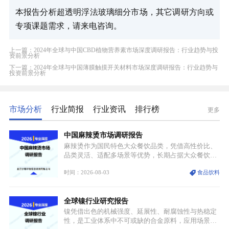
本报告分析超透明浮法玻璃细分市场，其它调研方向或
专项课题需求，请来电咨询。
上一篇：2024年全球与中国CBD植物营养素市场深度调研报告：行业趋势与投
资前景分析
下一篇：2024年全球与中国薄膜触摸开关材料市场深度调研报告：行业趋势与
投资前景分析
市场分析
行业简报
行业资讯
排行榜
更多
中国麻辣烫市场调研报告
麻辣烫作为国民特色大众餐饮品类，凭借高性价比、
品类灵活、适配多场景等优势，长期占据大众餐饮重
要席位。近年来国内餐饮行业加速规范化、连锁化转
时间：2026-08-03
食品饮料
型，叠加消费需求升级、线上流量变革、新零售业态
兴起，传统麻辣烫行业告别野蛮生长阶段，进入精细
化竞争周期。麻辣烫行业依托刚需属性、灵活的品类
全球镍行业研究报告
特点，在消费、创业、政策、技术多重驱动下，依旧
具备强劲的发展活力。
镍凭借出色的机械强度、延展性、耐腐蚀性与热稳定
性，是工业体系中不可或缺的合金原料，应用场景横