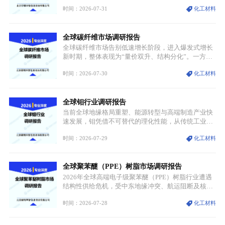
跨传统制造业、高端装备、新能源三大领域，综合使
时间：2026-07-31
化工材料
用价值难以被替代。依托理化优势，镍被全球主要经
济体纳入关键矿产储备清单，成为维系工业体系与能
源转型安全的重要物资。当前镍已从传统工业金属转
全球碳纤维市场调研报告
型为新能源核心战略矿产，全球产业形成“印尼掌控
资源与产能、中国主导消费与技术、工艺向低碳湿法
全球碳纤维市场告别低速增长阶段，进入爆发式增长
迭代、再生镍加速补位”的全新格局。
新时期，整体表现为“量价双升、结构分化”。一方面
市场整体需求量与市场价值同步走高，行业盈利空间
时间：2026-07-30
化工材料
持续扩张；另一方面产品、需求、应用场景呈现明显
分层，高端小丝束产品溢价能力突出，大丝束产品依
托性价比抢占工业主流市场，通用型产品支撑行业整
全球钼行业调研报告
体规模扩张，高附加值领域与规模化工业应用形成两
大独立增长体系。
当前全球地缘格局重塑、能源转型与高端制造产业快
速发展，钼凭借不可替代的理化性能，从传统工业金
属转变为各国重点管控的战略矿产，行业整体进入供
时间：2026-07-29
化工材料
需格局重构、价值体系重估的新阶段。钼是典型难熔
金属，核心物理化学性能构筑了其不可替代性，也是
其广泛应用于高端领域的基础，多重特性叠加，让钼
全球聚苯醚（PPE）树脂市场调研报告
贯穿传统工业、高端制造、军工、新能源等多个核心
产业，成为现代工业体系中不可或缺的基础材料。
2026年全球高端电子级聚苯醚（PPE）树脂行业遭遇
结构性供给危机，受中东地缘冲突、航运阻断及核心
生产设施损毁多重因素影响，全球最大产能基地全面
时间：2026-07-28
化工材料
停产，行业长期维持寡头垄断的供应链格局彻底瓦
解。本次危机直接造成全球七成高端PPE树脂断供，
产品价格半年内暴涨超400%，上下游产业链出现“有