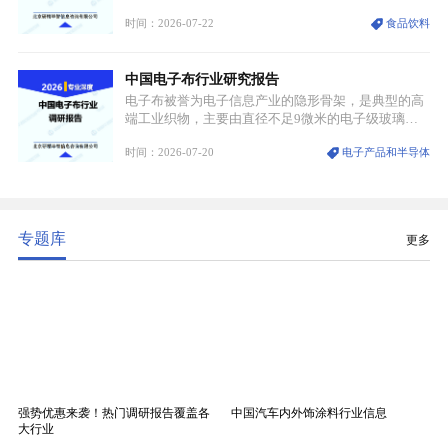
认知与持续扩容的市场需求，成为行业核心增长赛
时间：2026-07-22
食品饮料
道。贵州茅台凭借独一无二的核心产区壁垒、刚性产
能稀缺性、百年积淀的顶级品牌影响力，构筑起牢不
可破的行业龙头地位，市场核心竞争力持续领跑全行
中国电子布行业研究报告
业。
电子布被誉为电子信息产业的隐形骨架，是典型的高
端工业织物，主要由直径不足9微米的电子级玻璃纤
维纱经精密织造加工制成，也是印制电路板（PCB）
时间：2026-07-20
电子产品和半导体
生产制造过程中不可或缺的核心基材。电子布具备高
精度、低介电、高耐热、高绝缘、低膨胀等优异综合
性能，无法被普通玻纤织物替代，且产品技术层级划
分清晰，四大主流品类技术壁垒逐级递增。
专题库
更多
强势优惠来袭！热门调研报告覆盖各
中国汽车内外饰涂料行业信息
大行业