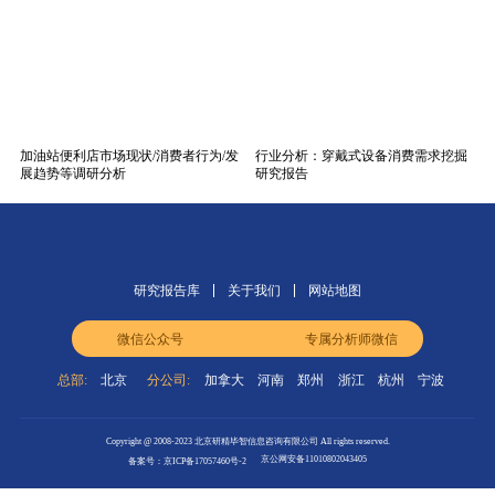
加油站便利店市场现状/消费者行为/发
行业分析：穿戴式设备消费需求挖掘
展趋势等调研分析
研究报告
研究报告库
关于我们
网站地图
微信公众号
专属分析师微信
总部:
北京
分公司:
加拿大
河南
郑州
浙江
杭州
宁波
Copyright @ 2008-2023 北京研精毕智信息咨询有限公司 All rights reserved.
京公网安备11010802043405
备案号：京ICP备17057460号-2