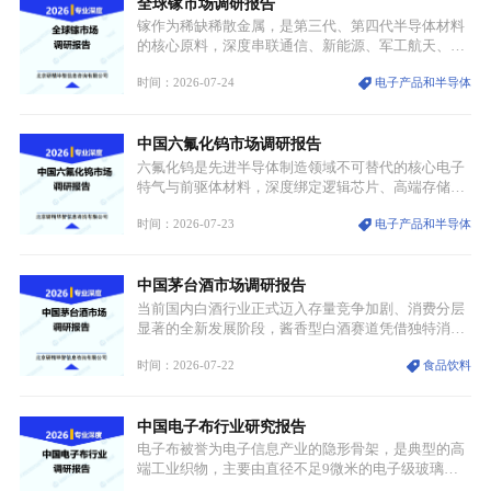
全球镓市场调研报告
重要载体。同时，行业标准落地、生产技术升级、原
创设计能力提升，进一步夯实产业发展根基，吸引传
镓作为稀缺稀散金属，是第三代、第四代半导体材料
统服饰品牌、文旅企业等跨界入局，市场活力持续释
的核心原料，深度串联通信、新能源、军工航天、光
放。
伏等十余项战略产业，是现代高端制造业的隐形基石
时间：2026-07-24
电子产品和半导体
与大国科技博弈的关键战略资源。镓并非传统大宗金
属，但其衍生化合物是半导体技术迭代的核心载体，
凭借独特的物理与电学性能，构建起“军民融合、全
中国六氟化钨市场调研报告
领域渗透”的战略体系，成为全球科技产业运转的刚
需资源。
六氟化钨是先进半导体制造领域不可替代的核心电子
特气与前驱体材料，深度绑定逻辑芯片、高端存储芯
片等高端赛道。六氟化钨（WF₆）是半导体化学气相
时间：2026-07-23
电子产品和半导体
沉积（CVD）、原子层沉积（ALD）工艺专用前驱体
材料，也是高端电子特气的核心品类，常温下呈液
态，具备输送精准、计量稳定的特点，适配半导体精
中国茅台酒市场调研报告
密制造流程。
当前国内白酒行业正式迈入存量竞争加剧、消费分层
显著的全新发展阶段，酱香型白酒赛道凭借独特消费
认知与持续扩容的市场需求，成为行业核心增长赛
时间：2026-07-22
食品饮料
道。贵州茅台凭借独一无二的核心产区壁垒、刚性产
能稀缺性、百年积淀的顶级品牌影响力，构筑起牢不
可破的行业龙头地位，市场核心竞争力持续领跑全行
中国电子布行业研究报告
业。
电子布被誉为电子信息产业的隐形骨架，是典型的高
端工业织物，主要由直径不足9微米的电子级玻璃纤
维纱经精密织造加工制成，也是印制电路板（PCB）