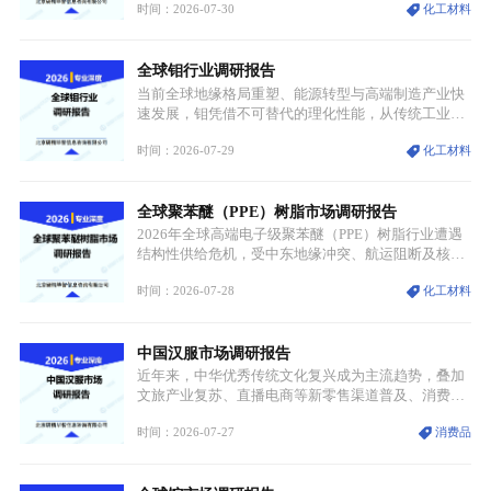
时间：2026-07-30
化工材料
持续扩张；另一方面产品、需求、应用场景呈现明显
分层，高端小丝束产品溢价能力突出，大丝束产品依
托性价比抢占工业主流市场，通用型产品支撑行业整
全球钼行业调研报告
体规模扩张，高附加值领域与规模化工业应用形成两
大独立增长体系。
当前全球地缘格局重塑、能源转型与高端制造产业快
速发展，钼凭借不可替代的理化性能，从传统工业金
属转变为各国重点管控的战略矿产，行业整体进入供
时间：2026-07-29
化工材料
需格局重构、价值体系重估的新阶段。钼是典型难熔
金属，核心物理化学性能构筑了其不可替代性，也是
其广泛应用于高端领域的基础，多重特性叠加，让钼
全球聚苯醚（PPE）树脂市场调研报告
贯穿传统工业、高端制造、军工、新能源等多个核心
产业，成为现代工业体系中不可或缺的基础材料。
2026年全球高端电子级聚苯醚（PPE）树脂行业遭遇
结构性供给危机，受中东地缘冲突、航运阻断及核心
生产设施损毁多重因素影响，全球最大产能基地全面
时间：2026-07-28
化工材料
停产，行业长期维持寡头垄断的供应链格局彻底瓦
解。本次危机直接造成全球七成高端PPE树脂断供，
产品价格半年内暴涨超400%，上下游产业链出现“有
中国汉服市场调研报告
价无市”的供给真空，并沿高频覆铜板、PCB电路板向
AI服务器、5G基站等高端电子终端持续传导，全产业
近年来，中华优秀传统文化复兴成为主流趋势，叠加
链生产、成本、交付均承受巨大压力。
文旅产业复苏、直播电商等新零售渠道普及、消费群
体审美迭代多重因素，汉服行业迎来发展黄金期。汉
时间：2026-07-27
消费品
服不再局限于传统节日、古风活动等小众场景，逐步
融入旅游、日常穿搭、礼仪培训、婚庆等多元消费场
景，成为承载国风文化、拉动实体消费与文旅融合的