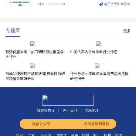
时间：2026-07-20
电子产品和半导体
生产制造过程中不可或缺的核心基材。电子布具备高
精度、低介电、高耐热、高绝缘、低膨胀等优异综合
性能，无法被普通玻纤织物替代，且产品技术层级划
分清晰，四大主流品类技术壁垒逐级递增。
专题库
更多
强势优惠来袭！热门调研报告覆盖各
中国汽车内外饰涂料行业信息
大行业
加油站便利店市场现状/消费者行为/发
行业分析：穿戴式设备消费需求挖掘
展趋势等调研分析
研究报告
研究报告库
关于我们
网站地图
微信公众号
专属分析师微信
总部:
北京
分公司:
加拿大
河南
郑州
浙江
杭州
宁波