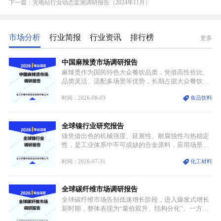
下一篇：充电站行业动态监测调研报告（2024年11月）
市场分析
行业简报
行业资讯
排行榜
更多
中国麻辣烫市场调研报告
麻辣烫作为国民特色大众餐饮品类，凭借高性价比、
品类灵活、适配多场景等优势，长期占据大众餐饮重
要席位。近年来国内餐饮行业加速规范化、连锁化转
时间：2026-08-03
食品饮料
型，叠加消费需求升级、线上流量变革、新零售业态
兴起，传统麻辣烫行业告别野蛮生长阶段，进入精细
化竞争周期。麻辣烫行业依托刚需属性、灵活的品类
全球镍行业研究报告
特点，在消费、创业、政策、技术多重驱动下，依旧
具备强劲的发展活力。
镍凭借出色的机械强度、延展性、耐腐蚀性与热稳定
性，是工业体系中不可或缺的合金原料，应用场景横
跨传统制造业、高端装备、新能源三大领域，综合使
时间：2026-07-31
化工材料
用价值难以被替代。依托理化优势，镍被全球主要经
济体纳入关键矿产储备清单，成为维系工业体系与能
源转型安全的重要物资。当前镍已从传统工业金属转
全球碳纤维市场调研报告
型为新能源核心战略矿产，全球产业形成“印尼掌控
资源与产能、中国主导消费与技术、工艺向低碳湿法
全球碳纤维市场告别低速增长阶段，进入爆发式增长
迭代、再生镍加速补位”的全新格局。
新时期，整体表现为“量价双升、结构分化”。一方面
市场整体需求量与市场价值同步走高，行业盈利空间