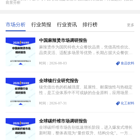
前景分析
市场分析
行业简报
行业资讯
排行榜
更多
中国麻辣烫市场调研报告
麻辣烫作为国民特色大众餐饮品类，凭借高性价比、
品类灵活、适配多场景等优势，长期占据大众餐饮重
要席位。近年来国内餐饮行业加速规范化、连锁化转
时间：2026-08-03
食品饮料
型，叠加消费需求升级、线上流量变革、新零售业态
兴起，传统麻辣烫行业告别野蛮生长阶段，进入精细
化竞争周期。麻辣烫行业依托刚需属性、灵活的品类
全球镍行业研究报告
特点，在消费、创业、政策、技术多重驱动下，依旧
具备强劲的发展活力。
镍凭借出色的机械强度、延展性、耐腐蚀性与热稳定
性，是工业体系中不可或缺的合金原料，应用场景横
跨传统制造业、高端装备、新能源三大领域，综合使
时间：2026-07-31
化工材料
用价值难以被替代。依托理化优势，镍被全球主要经
济体纳入关键矿产储备清单，成为维系工业体系与能
源转型安全的重要物资。当前镍已从传统工业金属转
全球碳纤维市场调研报告
型为新能源核心战略矿产，全球产业形成“印尼掌控
资源与产能、中国主导消费与技术、工艺向低碳湿法
全球碳纤维市场告别低速增长阶段，进入爆发式增长
迭代、再生镍加速补位”的全新格局。
新时期，整体表现为“量价双升、结构分化”。一方面
市场整体需求量与市场价值同步走高，行业盈利空间