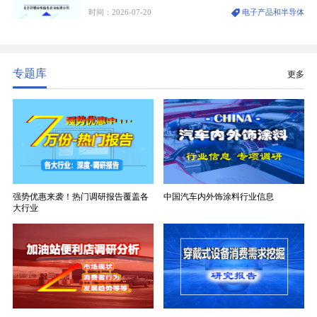
维纱经精密织造加工制成，也是印制电路板（PCB）
时间：2026-07-20
电子产品和半导体
生产制造过程中不可或缺的核心基材。电子布具备高
精度、低介电、高耐热、高绝缘、低膨胀等优异综合
性能，无法被普通玻纤织物替代，且产品技术层级划
分清晰，四大主流品类技术壁垒逐级递增。
专题库
更多
强势优惠来袭！热门调研报告覆盖各
中国汽车内外饰涂料行业信息
大行业