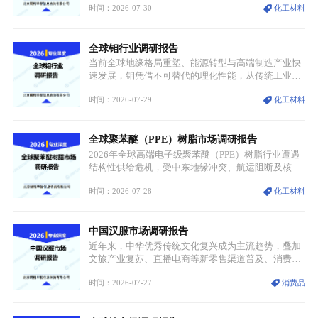
时间：2026-07-30
化工材料
持续扩张；另一方面产品、需求、应用场景呈现明显
分层，高端小丝束产品溢价能力突出，大丝束产品依
托性价比抢占工业主流市场，通用型产品支撑行业整
全球钼行业调研报告
体规模扩张，高附加值领域与规模化工业应用形成两
大独立增长体系。
当前全球地缘格局重塑、能源转型与高端制造产业快
速发展，钼凭借不可替代的理化性能，从传统工业金
属转变为各国重点管控的战略矿产，行业整体进入供
时间：2026-07-29
化工材料
需格局重构、价值体系重估的新阶段。钼是典型难熔
金属，核心物理化学性能构筑了其不可替代性，也是
其广泛应用于高端领域的基础，多重特性叠加，让钼
全球聚苯醚（PPE）树脂市场调研报告
贯穿传统工业、高端制造、军工、新能源等多个核心
产业，成为现代工业体系中不可或缺的基础材料。
2026年全球高端电子级聚苯醚（PPE）树脂行业遭遇
结构性供给危机，受中东地缘冲突、航运阻断及核心
生产设施损毁多重因素影响，全球最大产能基地全面
时间：2026-07-28
化工材料
停产，行业长期维持寡头垄断的供应链格局彻底瓦
解。本次危机直接造成全球七成高端PPE树脂断供，
产品价格半年内暴涨超400%，上下游产业链出现“有
中国汉服市场调研报告
价无市”的供给真空，并沿高频覆铜板、PCB电路板向
AI服务器、5G基站等高端电子终端持续传导，全产业
近年来，中华优秀传统文化复兴成为主流趋势，叠加
链生产、成本、交付均承受巨大压力。
文旅产业复苏、直播电商等新零售渠道普及、消费群
体审美迭代多重因素，汉服行业迎来发展黄金期。汉
时间：2026-07-27
消费品
服不再局限于传统节日、古风活动等小众场景，逐步
融入旅游、日常穿搭、礼仪培训、婚庆等多元消费场
景，成为承载国风文化、拉动实体消费与文旅融合的