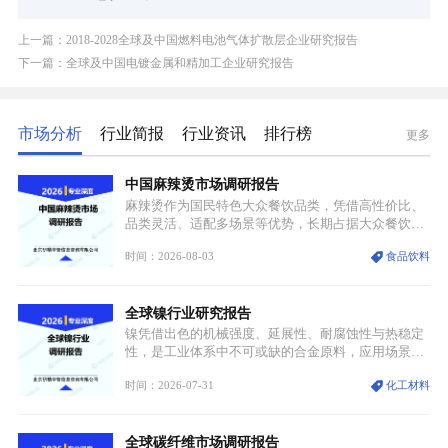
上一篇：2018-2028全球及中国燃料电池气体扩散层企业研究报告
下一篇：全球及中国电镀金属和精加工企业研究报告
市场分析
行业简报
行业资讯
排行榜
更多
中国麻辣烫市场调研报告
麻辣烫作为国民特色大众餐饮品类，凭借高性价比、
品类灵活、适配多场景等优势，长期占据大众餐饮重
要席位。近年来国内餐饮行业加速规范化、连锁化转
时间：2026-08-03
食品饮料
型，叠加消费需求升级、线上流量变革、新零售业态
兴起，传统麻辣烫行业告别野蛮生长阶段，进入精细
化竞争周期。麻辣烫行业依托刚需属性、灵活的品类
全球镍行业研究报告
特点，在消费、创业、政策、技术多重驱动下，依旧
具备强劲的发展活力。
镍凭借出色的机械强度、延展性、耐腐蚀性与热稳定
性，是工业体系中不可或缺的合金原料，应用场景横
跨传统制造业、高端装备、新能源三大领域，综合使
时间：2026-07-31
化工材料
用价值难以被替代。依托理化优势，镍被全球主要经
济体纳入关键矿产储备清单，成为维系工业体系与能
源转型安全的重要物资。当前镍已从传统工业金属转
全球碳纤维市场调研报告
型为新能源核心战略矿产，全球产业形成“印尼掌控