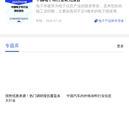
电子布被誉为电子信息产业的隐形骨架，是典型的高
端工业织物，主要由直径不足9微米的电子级玻璃纤
维纱经精密织造加工制成，也是印制电路板（PCB）
时间：2026-07-20
电子产品和半导体
生产制造过程中不可或缺的核心基材。电子布具备高
精度、低介电、高耐热、高绝缘、低膨胀等优异综合
性能，无法被普通玻纤织物替代，且产品技术层级划
分清晰，四大主流品类技术壁垒逐级递增。
专题库
更多
强势优惠来袭！热门调研报告覆盖各
中国汽车内外饰涂料行业信息
大行业