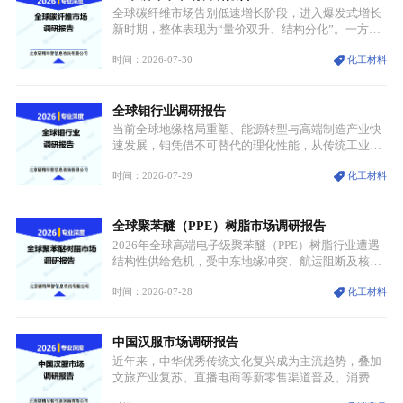
资源与产能、中国主导消费与技术、工艺向低碳湿法
全球碳纤维市场告别低速增长阶段，进入爆发式增长
迭代、再生镍加速补位”的全新格局。
新时期，整体表现为“量价双升、结构分化”。一方面
市场整体需求量与市场价值同步走高，行业盈利空间
时间：2026-07-30
化工材料
持续扩张；另一方面产品、需求、应用场景呈现明显
分层，高端小丝束产品溢价能力突出，大丝束产品依
托性价比抢占工业主流市场，通用型产品支撑行业整
全球钼行业调研报告
体规模扩张，高附加值领域与规模化工业应用形成两
大独立增长体系。
当前全球地缘格局重塑、能源转型与高端制造产业快
速发展，钼凭借不可替代的理化性能，从传统工业金
属转变为各国重点管控的战略矿产，行业整体进入供
时间：2026-07-29
化工材料
需格局重构、价值体系重估的新阶段。钼是典型难熔
金属，核心物理化学性能构筑了其不可替代性，也是
其广泛应用于高端领域的基础，多重特性叠加，让钼
全球聚苯醚（PPE）树脂市场调研报告
贯穿传统工业、高端制造、军工、新能源等多个核心
产业，成为现代工业体系中不可或缺的基础材料。
2026年全球高端电子级聚苯醚（PPE）树脂行业遭遇
结构性供给危机，受中东地缘冲突、航运阻断及核心
生产设施损毁多重因素影响，全球最大产能基地全面
时间：2026-07-28
化工材料
停产，行业长期维持寡头垄断的供应链格局彻底瓦
解。本次危机直接造成全球七成高端PPE树脂断供，
产品价格半年内暴涨超400%，上下游产业链出现“有
中国汉服市场调研报告
价无市”的供给真空，并沿高频覆铜板、PCB电路板向
AI服务器、5G基站等高端电子终端持续传导，全产业
近年来，中华优秀传统文化复兴成为主流趋势，叠加
链生产、成本、交付均承受巨大压力。
文旅产业复苏、直播电商等新零售渠道普及、消费群
体审美迭代多重因素，汉服行业迎来发展黄金期。汉