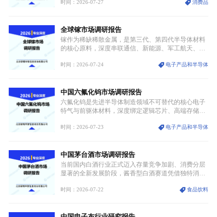
时间：2026-07-27
消费品
服不再局限于传统节日、古风活动等小众场景，逐步
融入旅游、日常穿搭、礼仪培训、婚庆等多元消费场
景，成为承载国风文化、拉动实体消费与文旅融合的
全球镓市场调研报告
重要载体。同时，行业标准落地、生产技术升级、原
创设计能力提升，进一步夯实产业发展根基，吸引传
镓作为稀缺稀散金属，是第三代、第四代半导体材料
统服饰品牌、文旅企业等跨界入局，市场活力持续释
的核心原料，深度串联通信、新能源、军工航天、光
放。
伏等十余项战略产业，是现代高端制造业的隐形基石
时间：2026-07-24
电子产品和半导体
与大国科技博弈的关键战略资源。镓并非传统大宗金
属，但其衍生化合物是半导体技术迭代的核心载体，
凭借独特的物理与电学性能，构建起“军民融合、全
中国六氟化钨市场调研报告
领域渗透”的战略体系，成为全球科技产业运转的刚
需资源。
六氟化钨是先进半导体制造领域不可替代的核心电子
特气与前驱体材料，深度绑定逻辑芯片、高端存储芯
片等高端赛道。六氟化钨（WF₆）是半导体化学气相
时间：2026-07-23
电子产品和半导体
沉积（CVD）、原子层沉积（ALD）工艺专用前驱体
材料，也是高端电子特气的核心品类，常温下呈液
态，具备输送精准、计量稳定的特点，适配半导体精
中国茅台酒市场调研报告
密制造流程。
当前国内白酒行业正式迈入存量竞争加剧、消费分层
显著的全新发展阶段，酱香型白酒赛道凭借独特消费
认知与持续扩容的市场需求，成为行业核心增长赛
时间：2026-07-22
食品饮料
道。贵州茅台凭借独一无二的核心产区壁垒、刚性产
能稀缺性、百年积淀的顶级品牌影响力，构筑起牢不
可破的行业龙头地位，市场核心竞争力持续领跑全行
中国电子布行业研究报告
业。