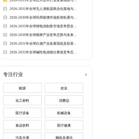
行业洞察
右增速，不仅着眼于经济增
市场分析 丨
行业简报 丨
行业
长期坚持的目标。预计
态监测 丨
排行榜
京研精毕智信息咨询限公司
牙科烤瓷粉行业发展现状与
定制最适合您
展潜力，研判牙科烤瓷粉
。本行业
调研报告
结合桌
entsply   
  AlphadentCo.，Ltd.   
热门报告
深度报告
韩国    东南亚    印度   
2026-2032年全球有机硅市
烤瓷粉 牙科烤瓷粉的细分应用
趋势调研报告
电咨询。
2026-2030年全球茅台酒市
路径研究报告
2026-2035年全球红外技术
资价值分析研究报告
2026-2032年全球无人潜航
业机遇报告
2026-2030年全球药用玻璃
下一篇：全球及中国牙科电外科系统细分市场深度研究报告 2022
业价值研究报告
2026-2035年全球锂电池制