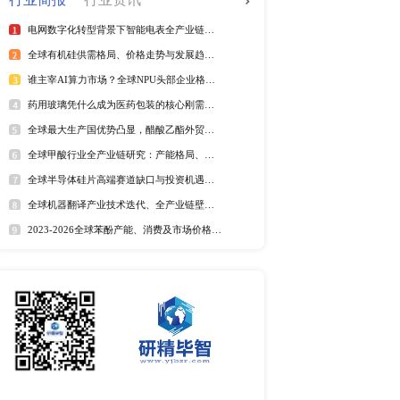
全球电信管行业排行榜
2025年全球短纤涤纶线企业排
紫外光引发剂品牌排名
全球野薄荷油行业排行榜
全球及中国电器涂料市场Top
全球及中国椰子酸市场Top5
2025年全球遮光胶带企业排名
全球藻酸盐行业排行榜
全球及中国有机无乳酸奶市场T
排名
市场分析
中国麻辣烫市场调研报告