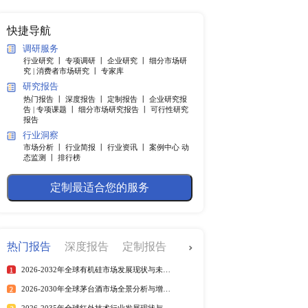
纲
快捷导航
调研服务
行业研究 丨
专项调研 丨
企业
5.9%，尽管全球增长前景
究 |
消费者市场研究 丨
专家
还处在重创后复苏的阶
研究报告
价格波动、劳动力局部短
热门报告 丨
深度报告 丨
定制
速为4.4%，其中美国经
告 |
专项课题 丨
细分市场研究
报告
。然而中国经济增长有所