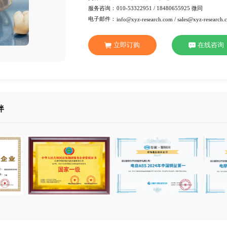
行 业：
医疗设
页 数：
82页
服务方式：
电子版
交付方式：
Emai
服务咨询：
010-53
电子邮件：
info@xy
立即订
合作伙伴