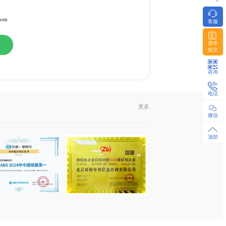
备
或纸介版
l发送或EMS快递
322951 / 18480655925 微同
z-research.com / sales@xyz-research.com
购
在线咨询