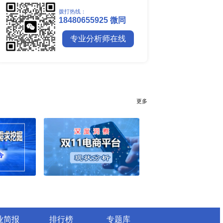
全球镍行业研究报告
全球碳纤维市场调研报告
全球钼行业调研报告
全球聚苯醚（PPE）树脂市场调
行业简报
行业资讯
电网数字化转型背景下智能电
细分市场全景剖析
全球有机硅供需格局、价格走
深度分析
谁主宰AI算力市场？全球NP
与赛道竞争真相
药用玻璃凭什么成为医药包装
料？
全球最大生产国优势凸显，醋
口增量市场在哪？
全球甲酸行业全产业链研究：