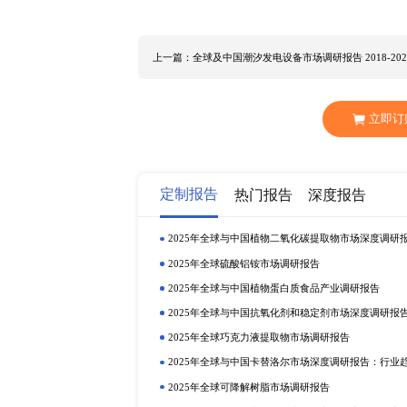
放缓，2022年政府工作报告中表明
长的速度，同时也锚定经济发展质
2022年美国、欧洲、中国等主要
发布《全球及中国牙科烤瓷粉细分市
趋势，估算牙科烤瓷粉行业市场总
下游市场需求，分析牙科烤瓷粉行
面研究、业内人士或专家定性访谈等方式，
 KLEMADentalprodukteGmbH    SHOFUIN
 HeraeusKulzerGmbH&Co.KG    
 美国    欧洲 牙科烤瓷粉产品细分为
领域如下：    医院    诊所  
上一篇：全球及中国潮汐发电设备市场调研报