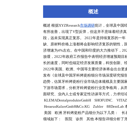
深度报告
行业洞察
专家库
概述
概述 根据XYZResearch
市场调研
统计
有所改善，出现了V型反弹，但这
段，远未实现真正复苏。 2022
缺、原材料价格上涨都将会影响经济复
济增速为4%左右。在中国和印度的