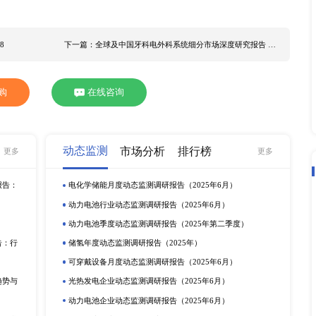
经济增速预期目标设定在5.5%左右。 据研究中国确立5.5%左
量，科技创新、经济社会数字化、绿色发展等将是中国经济发展
经济体将会出台更多利好政策，带动牙科烤瓷粉行业的发展。 北
场深度研究报告 2022》，旨在通过系统性研究，梳理国内外
体规模及主要国家市场占比，解析牙科烤瓷粉行业各细分赛道发
业竞争格局，从而协助解决牙科烤瓷粉行业各利益相关者的痛点
力求结论、数据的客观与完整。 全球牙科烤瓷粉主要生产商：    D
C.    VITAZahnfabrik    GenossCo.,Ltd.    IvoclarVivadentAG  
Zubler    88DentLab 本报告重点关注的几个地区市场：    中国    日本    
以下几类：    长石质烤瓷粉    氧化铝质烤瓷粉    晶体增强型
  其他 本报告详细分析了牙科烤瓷粉细分市场，如有定制需求，欢迎来
告 2018-2028