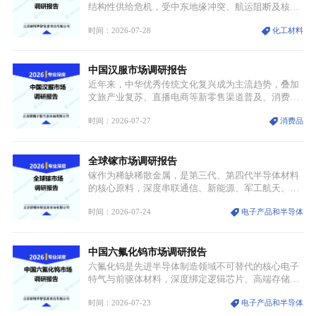
结构性供给危机，受中东地缘冲突、航运阻断及核心
生产设施损毁多重因素影响，全球最大产能基地全面
时间：2026-07-28
化工材料
停产，行业长期维持寡头垄断的供应链格局彻底瓦
解。本次危机直接造成全球七成高端PPE树脂断供，
产品价格半年内暴涨超400%，上下游产业链出现“有
中国汉服市场调研报告
价无市”的供给真空，并沿高频覆铜板、PCB电路板向
AI服务器、5G基站等高端电子终端持续传导，全产业
近年来，中华优秀传统文化复兴成为主流趋势，叠加
链生产、成本、交付均承受巨大压力。
文旅产业复苏、直播电商等新零售渠道普及、消费群
体审美迭代多重因素，汉服行业迎来发展黄金期。汉
时间：2026-07-27
消费品
服不再局限于传统节日、古风活动等小众场景，逐步
融入旅游、日常穿搭、礼仪培训、婚庆等多元消费场
景，成为承载国风文化、拉动实体消费与文旅融合的
全球镓市场调研报告
重要载体。同时，行业标准落地、生产技术升级、原
创设计能力提升，进一步夯实产业发展根基，吸引传
镓作为稀缺稀散金属，是第三代、第四代半导体材料
统服饰品牌、文旅企业等跨界入局，市场活力持续释
的核心原料，深度串联通信、新能源、军工航天、光
放。
伏等十余项战略产业，是现代高端制造业的隐形基石
时间：2026-07-24
电子产品和半导体
与大国科技博弈的关键战略资源。镓并非传统大宗金
属，但其衍生化合物是半导体技术迭代的核心载体，
凭借独特的物理与电学性能，构建起“军民融合、全
中国六氟化钨市场调研报告
领域渗透”的战略体系，成为全球科技产业运转的刚
需资源。
六氟化钨是先进半导体制造领域不可替代的核心电子
特气与前驱体材料，深度绑定逻辑芯片、高端存储芯
片等高端赛道。六氟化钨（WF₆）是半导体化学气相
时间：2026-07-23
电子产品和半导体
沉积（CVD）、原子层沉积（ALD）工艺专用前驱体