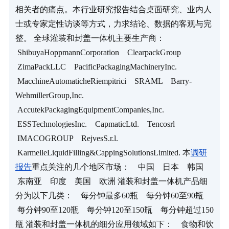
相关者的痛点。本行业研究报告结合桌面研究、业内人
士或专家定性访谈等方式，力求结论、数据的客观与完
整。 全球灌装和封盖一体机主要生产商：   
 ShibuyaHoppmannCorporation    ClearpackGroup   
 ZimaPackLLC    PacificPackagingMachineryInc.   
 MacchineAutomaticheRiempitrici    SRAML    Barry-
WehmillerGroup,Inc.   
 AccutekPackagingEquipmentCompanies,Inc.   
 ESSTechnologiesInc.    CapmaticLtd.    Tencosrl   
 IMACOGROUP    RejvesS.r.l.   
 KarmelleLiquidFilling&CappingSolutionsLimited. 本
调研
报告
重点关注的几个地区市场：    中国    日本    韩国   
 东南亚    印度    美国    欧洲 灌装和封盖一体机产品细
分为以下几类：    每分钟最多60瓶    每分钟60至90瓶   
 每分钟90至120瓶    每分钟120至150瓶    每分钟超过150
瓶 灌装和封盖一体机的细分应用领域如下：    食物和饮