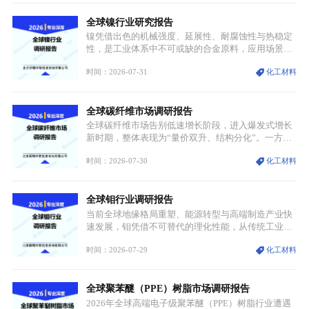
化竞争周期。麻辣烫行业依托刚需属性、灵活的品类
全球镍行业研究报告
特点，在消费、创业、政策、技术多重驱动下，依旧
具备强劲的发展活力。
镍凭借出色的机械强度、延展性、耐腐蚀性与热稳定
性，是工业体系中不可或缺的合金原料，应用场景横
跨传统制造业、高端装备、新能源三大领域，综合使
时间：2026-07-31
化工材料
用价值难以被替代。依托理化优势，镍被全球主要经
济体纳入关键矿产储备清单，成为维系工业体系与能
源转型安全的重要物资。当前镍已从传统工业金属转
全球碳纤维市场调研报告
型为新能源核心战略矿产，全球产业形成“印尼掌控
资源与产能、中国主导消费与技术、工艺向低碳湿法
全球碳纤维市场告别低速增长阶段，进入爆发式增长
迭代、再生镍加速补位”的全新格局。
新时期，整体表现为“量价双升、结构分化”。一方面
市场整体需求量与市场价值同步走高，行业盈利空间
时间：2026-07-30
化工材料
持续扩张；另一方面产品、需求、应用场景呈现明显
分层，高端小丝束产品溢价能力突出，大丝束产品依
托性价比抢占工业主流市场，通用型产品支撑行业整
全球钼行业调研报告
体规模扩张，高附加值领域与规模化工业应用形成两
大独立增长体系。
当前全球地缘格局重塑、能源转型与高端制造产业快
速发展，钼凭借不可替代的理化性能，从传统工业金
属转变为各国重点管控的战略矿产，行业整体进入供
时间：2026-07-29
化工材料
需格局重构、价值体系重估的新阶段。钼是典型难熔
金属，核心物理化学性能构筑了其不可替代性，也是
其广泛应用于高端领域的基础，多重特性叠加，让钼
全球聚苯醚（PPE）树脂市场调研报告
贯穿传统工业、高端制造、军工、新能源等多个核心
产业，成为现代工业体系中不可或缺的基础材料。
2026年全球高端电子级聚苯醚（PPE）树脂行业遭遇