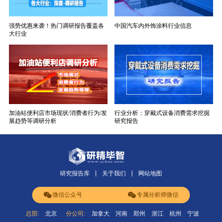
强势优惠来袭！热门调研报告覆盖各
中国汽车内外饰涂料行业信息
大行业
加油站便利店市场现状/消费者行为/发
行业分析：穿戴式设备消费需求挖掘
展趋势等调研分析
研究报告
研究报告库
关于我们
网站地图
微信公众号
专属分析师微信
总部:
北京
分公司:
加拿大
河南
郑州
浙江
杭州
宁波