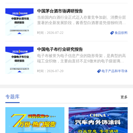
材料，也是高端电子特气的核心品类，常温下呈液
态，具备输送精准、计量稳定的特点，适配半导体精
中国茅台酒市场调研报告
密制造流程。
当前国内白酒行业正式迈入存量竞争加剧、消费分层
显著的全新发展阶段，酱香型白酒赛道凭借独特消费
认知与持续扩容的市场需求，成为行业核心增长赛
时间：2026-07-22
食品饮料
道。贵州茅台凭借独一无二的核心产区壁垒、刚性产
能稀缺性、百年积淀的顶级品牌影响力，构筑起牢不
可破的行业龙头地位，市场核心竞争力持续领跑全行
中国电子布行业研究报告
业。
电子布被誉为电子信息产业的隐形骨架，是典型的高
端工业织物，主要由直径不足9微米的电子级玻璃纤
维纱经精密织造加工制成，也是印制电路板（PCB）
时间：2026-07-20
电子产品和半导体
生产制造过程中不可或缺的核心基材。电子布具备高
精度、低介电、高耐热、高绝缘、低膨胀等优异综合
性能，无法被普通玻纤织物替代，且产品技术层级划
分清晰，四大主流品类技术壁垒逐级递增。
专题库
更多