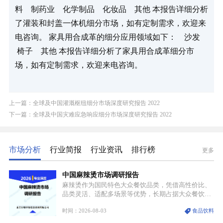
料    制药业    化学制品    化妆品    其他 本报告详细分析
了灌装和封盖一体机细分市场，如有定制需求，欢迎来
电咨询。 家具用合成革的细分应用领域如下：    沙发   
 椅子    其他 本报告详细分析了家具用合成革细分市
场，如有定制需求，欢迎来电咨询。
上一篇：全球及中国灌溉枢纽细分市场深度研究报告 2022
下一篇：全球及中国灾难应急响应细分市场深度研究报告 2022
市场分析
行业简报
行业资讯
排行榜
更多
中国麻辣烫市场调研报告
麻辣烫作为国民特色大众餐饮品类，凭借高性价比、
品类灵活、适配多场景等优势，长期占据大众餐饮重
要席位。近年来国内餐饮行业加速规范化、连锁化转
时间：2026-08-03
食品饮料
型，叠加消费需求升级、线上流量变革、新零售业态
兴起，传统麻辣烫行业告别野蛮生长阶段，进入精细