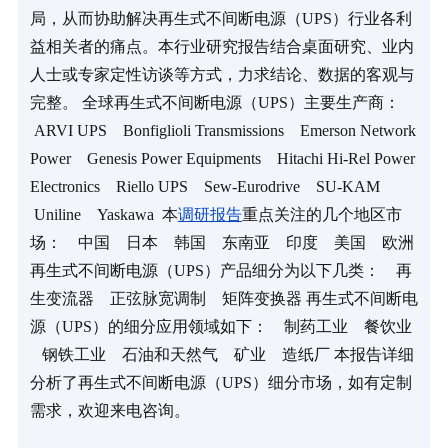
局，从而协助解决再生式不间断电源（UPS）行业各利
益相关者的痛点。本行业研究报告结合桌面研究、业内
人士或专家定性访谈等方式，力求结论、数据的客观与
完整。 全球再生式不间断电源（UPS）主要生产商：   
 ARVI UPS    Bonfiglioli Transmissions    Emerson Network 
Power    Genesis Power Equipments    Hitachi Hi-Rel Power 
Electronics    Riello UPS    Sew-Eurodrive    SU-KAM   
 Uniline    Yaskawa  本
调研报
告
重点关注的几个地区市
场：    中国    日本    韩国    东南亚    印度    美国    欧洲 
再生式不间断电源（UPS）产品细分为以下几类：    再
生变流器    正弦脉宽调制    矩阵变换器 再生式不间断电
源（UPS）的细分应用领域如下：    制药工业    餐饮业 
   钢铁工业    石油和天然气    矿业    造纸厂 本报告详细
分析了再生式不间断电源（UPS）细分市场，如有定制
需求，欢迎来电咨询。