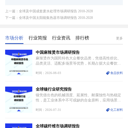
上一篇：全球及中国成套废水处理市场调研报告 2018-2028
下一篇：全球及中国太阳能集热器市场调研报告 2018-2028
市场分析
行业简报
行业资讯
排行榜
更多
中国麻辣烫市场调研报告
麻辣烫作为国民特色大众餐饮品类，凭借高性价比、
品类灵活、适配多场景等优势，长期占据大众餐饮重
要席位。近年来国内餐饮行业加速规范化、连锁化转
时间：2026-08-03
食品饮料
型，叠加消费需求升级、线上流量变革、新零售业态
兴起，传统麻辣烫行业告别野蛮生长阶段，进入精细
化竞争周期。麻辣烫行业依托刚需属性、灵活的品类
全球镍行业研究报告
特点，在消费、创业、政策、技术多重驱动下，依旧
具备强劲的发展活力。
镍凭借出色的机械强度、延展性、耐腐蚀性与热稳定
性，是工业体系中不可或缺的合金原料，应用场景横
跨传统制造业、高端装备、新能源三大领域，综合使
时间：2026-07-31
化工材料
用价值难以被替代。依托理化优势，镍被全球主要经
济体纳入关键矿产储备清单，成为维系工业体系与能
源转型安全的重要物资。当前镍已从传统工业金属转
全球碳纤维市场调研报告
型为新能源核心战略矿产，全球产业形成“印尼掌控