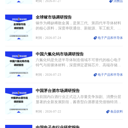
时间：2026-07-27
消费品
服不再局限于传统节日、古风活动等小众场景，逐步
融入旅游、日常穿搭、礼仪培训、婚庆等多元消费场
景，成为承载国风文化、拉动实体消费与文旅融合的
全球镓市场调研报告
重要载体。同时，行业标准落地、生产技术升级、原
创设计能力提升，进一步夯实产业发展根基，吸引传
镓作为稀缺稀散金属，是第三代、第四代半导体材料
统服饰品牌、文旅企业等跨界入局，市场活力持续释
的核心原料，深度串联通信、新能源、军工航天、光
放。
伏等十余项战略产业，是现代高端制造业的隐形基石
时间：2026-07-24
电子产品和半导体
与大国科技博弈的关键战略资源。镓并非传统大宗金
属，但其衍生化合物是半导体技术迭代的核心载体，
凭借独特的物理与电学性能，构建起“军民融合、全
中国六氟化钨市场调研报告
领域渗透”的战略体系，成为全球科技产业运转的刚
需资源。
六氟化钨是先进半导体制造领域不可替代的核心电子
特气与前驱体材料，深度绑定逻辑芯片、高端存储芯
片等高端赛道。六氟化钨（WF₆）是半导体化学气相
时间：2026-07-23
电子产品和半导体
沉积（CVD）、原子层沉积（ALD）工艺专用前驱体
材料，也是高端电子特气的核心品类，常温下呈液
态，具备输送精准、计量稳定的特点，适配半导体精
中国茅台酒市场调研报告
密制造流程。
当前国内白酒行业正式迈入存量竞争加剧、消费分层
显著的全新发展阶段，酱香型白酒赛道凭借独特消费
认知与持续扩容的市场需求，成为行业核心增长赛
时间：2026-07-22
食品饮料
道。贵州茅台凭借独一无二的核心产区壁垒、刚性产
能稀缺性、百年积淀的顶级品牌影响力，构筑起牢不
可破的行业龙头地位，市场核心竞争力持续领跑全行
中国电子布行业研究报告
业。