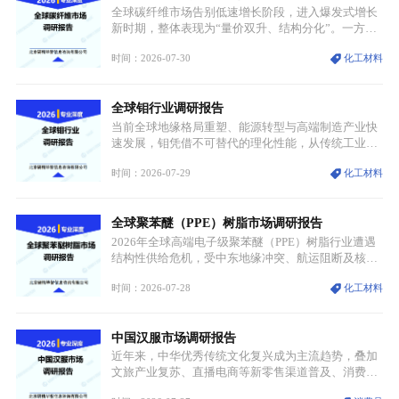
资源与产能、中国主导消费与技术、工艺向低碳湿法
全球碳纤维市场告别低速增长阶段，进入爆发式增长
迭代、再生镍加速补位”的全新格局。
新时期，整体表现为“量价双升、结构分化”。一方面
市场整体需求量与市场价值同步走高，行业盈利空间
时间：2026-07-30
化工材料
持续扩张；另一方面产品、需求、应用场景呈现明显
分层，高端小丝束产品溢价能力突出，大丝束产品依
托性价比抢占工业主流市场，通用型产品支撑行业整
全球钼行业调研报告
体规模扩张，高附加值领域与规模化工业应用形成两
大独立增长体系。
当前全球地缘格局重塑、能源转型与高端制造产业快
速发展，钼凭借不可替代的理化性能，从传统工业金
属转变为各国重点管控的战略矿产，行业整体进入供
时间：2026-07-29
化工材料
需格局重构、价值体系重估的新阶段。钼是典型难熔
金属，核心物理化学性能构筑了其不可替代性，也是
其广泛应用于高端领域的基础，多重特性叠加，让钼
全球聚苯醚（PPE）树脂市场调研报告
贯穿传统工业、高端制造、军工、新能源等多个核心
产业，成为现代工业体系中不可或缺的基础材料。
2026年全球高端电子级聚苯醚（PPE）树脂行业遭遇
结构性供给危机，受中东地缘冲突、航运阻断及核心
生产设施损毁多重因素影响，全球最大产能基地全面
时间：2026-07-28
化工材料
停产，行业长期维持寡头垄断的供应链格局彻底瓦
解。本次危机直接造成全球七成高端PPE树脂断供，
产品价格半年内暴涨超400%，上下游产业链出现“有
中国汉服市场调研报告
价无市”的供给真空，并沿高频覆铜板、PCB电路板向
AI服务器、5G基站等高端电子终端持续传导，全产业
近年来，中华优秀传统文化复兴成为主流趋势，叠加
链生产、成本、交付均承受巨大压力。
文旅产业复苏、直播电商等新零售渠道普及、消费群
体审美迭代多重因素，汉服行业迎来发展黄金期。汉