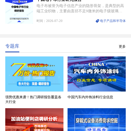
电子布被誉为电子信息产业的隐形骨架，是典型的高
端工业织物，主要由直径不足9微米的电子级玻璃纤
维纱经精密织造加工制成，也是印制电路板（PCB）
时间：2026-07-20
电子产品和半导体
生产制造过程中不可或缺的核心基材。电子布具备高
精度、低介电、高耐热、高绝缘、低膨胀等优异综合
性能，无法被普通玻纤织物替代，且产品技术层级划
分清晰，四大主流品类技术壁垒逐级递增。
专题库
更多
强势优惠来袭！热门调研报告覆盖各
中国汽车内外饰涂料行业信息
大行业