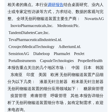
相关者的痛点。本行业
调研报告
结合桌面研究、业内人
士或专家定性访谈等方式，力求结论、数据的客观与完
整。 全球无创药物输送装置主要生产商：    NovartisAG 
   InovioPharmaceuticals,Inc.    MedtronicPlc.   
 TandemDiabetesCare,Inc.   
 TevaPharmaceuticalIndustriesLtd.   
 CrossjectMedicalTechnology    AdheriumLtd.   
 SensirionAG    Diabeloop    PharmaJet    PenJet   
 PortalInstruments    CapsuleTechnologies    PropellerHealth 
本报告重点关注的几个地区市场：    中国    日本    韩国 
   东南亚    印度    美国    欧洲 无创药物输送装置产品细
分为以下几类：    液基无针注射器    粉末基无针注射器 
无创药物输送装置的细分应用领域如下：    糖尿病管理 
   疫苗管理    疼痛管理    呼吸管理    其他 本报告详细分
析了无创药物输送装置细分市场，如有定制需求，欢迎
来电咨询。