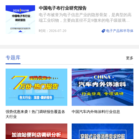
可破的行业龙头地位，市场核心竞争力持续领跑全行
中国电子布行业研究报告
业。
电子布被誉为电子信息产业的隐形骨架，是典型的高
端工业织物，主要由直径不足9微米的电子级玻璃纤
维纱经精密织造加工制成，也是印制电路板（PCB）
时间：2026-07-20
电子产品和半导体
生产制造过程中不可或缺的核心基材。电子布具备高
精度、低介电、高耐热、高绝缘、低膨胀等优异综合
性能，无法被普通玻纤织物替代，且产品技术层级划
分清晰，四大主流品类技术壁垒逐级递增。
专题库
更多
强势优惠来袭！热门调研报告覆盖各
中国汽车内外饰涂料行业信息
大行业