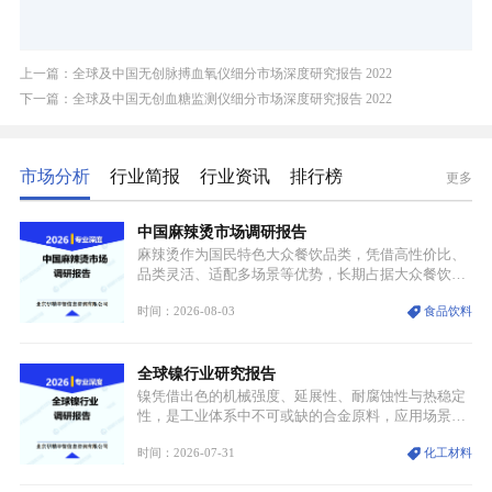
上一篇：全球及中国无创脉搏血氧仪细分市场深度研究报告 2022
下一篇：全球及中国无创血糖监测仪细分市场深度研究报告 2022
市场分析
行业简报
行业资讯
排行榜
更多
中国麻辣烫市场调研报告
麻辣烫作为国民特色大众餐饮品类，凭借高性价比、
品类灵活、适配多场景等优势，长期占据大众餐饮重
要席位。近年来国内餐饮行业加速规范化、连锁化转
时间：2026-08-03
食品饮料
型，叠加消费需求升级、线上流量变革、新零售业态
兴起，传统麻辣烫行业告别野蛮生长阶段，进入精细
化竞争周期。麻辣烫行业依托刚需属性、灵活的品类
全球镍行业研究报告
特点，在消费、创业、政策、技术多重驱动下，依旧
具备强劲的发展活力。
镍凭借出色的机械强度、延展性、耐腐蚀性与热稳定
性，是工业体系中不可或缺的合金原料，应用场景横
跨传统制造业、高端装备、新能源三大领域，综合使
时间：2026-07-31
化工材料
用价值难以被替代。依托理化优势，镍被全球主要经
济体纳入关键矿产储备清单，成为维系工业体系与能