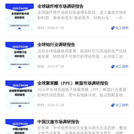
源转型安全的重要物资。当前镍已从传统工业金属转
全球碳纤维市场调研报告
型为新能源核心战略矿产，全球产业形成“印尼掌控
资源与产能、中国主导消费与技术、工艺向低碳湿法
全球碳纤维市场告别低速增长阶段，进入爆发式增长
迭代、再生镍加速补位”的全新格局。
新时期，整体表现为“量价双升、结构分化”。一方面
市场整体需求量与市场价值同步走高，行业盈利空间
时间：2026-07-30
化工材料
持续扩张；另一方面产品、需求、应用场景呈现明显
分层，高端小丝束产品溢价能力突出，大丝束产品依
托性价比抢占工业主流市场，通用型产品支撑行业整
全球钼行业调研报告
体规模扩张，高附加值领域与规模化工业应用形成两
大独立增长体系。
当前全球地缘格局重塑、能源转型与高端制造产业快
速发展，钼凭借不可替代的理化性能，从传统工业金
属转变为各国重点管控的战略矿产，行业整体进入供
时间：2026-07-29
化工材料
需格局重构、价值体系重估的新阶段。钼是典型难熔
金属，核心物理化学性能构筑了其不可替代性，也是
其广泛应用于高端领域的基础，多重特性叠加，让钼
全球聚苯醚（PPE）树脂市场调研报告
贯穿传统工业、高端制造、军工、新能源等多个核心
产业，成为现代工业体系中不可或缺的基础材料。
2026年全球高端电子级聚苯醚（PPE）树脂行业遭遇
结构性供给危机，受中东地缘冲突、航运阻断及核心
生产设施损毁多重因素影响，全球最大产能基地全面
时间：2026-07-28
化工材料
停产，行业长期维持寡头垄断的供应链格局彻底瓦
解。本次危机直接造成全球七成高端PPE树脂断供，
产品价格半年内暴涨超400%，上下游产业链出现“有
中国汉服市场调研报告
价无市”的供给真空，并沿高频覆铜板、PCB电路板向
AI服务器、5G基站等高端电子终端持续传导，全产业
近年来，中华优秀传统文化复兴成为主流趋势，叠加
链生产、成本、交付均承受巨大压力。
文旅产业复苏、直播电商等新零售渠道普及、消费群