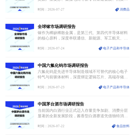
体审美迭代多重因素，汉服行业迎来发展黄金期。汉
时间：2026-07-27
消费品
服不再局限于传统节日、古风活动等小众场景，逐步
融入旅游、日常穿搭、礼仪培训、婚庆等多元消费场
景，成为承载国风文化、拉动实体消费与文旅融合的
全球镓市场调研报告
重要载体。同时，行业标准落地、生产技术升级、原
创设计能力提升，进一步夯实产业发展根基，吸引传
镓作为稀缺稀散金属，是第三代、第四代半导体材料
统服饰品牌、文旅企业等跨界入局，市场活力持续释
的核心原料，深度串联通信、新能源、军工航天、光
放。
伏等十余项战略产业，是现代高端制造业的隐形基石
时间：2026-07-24
电子产品和半导体
与大国科技博弈的关键战略资源。镓并非传统大宗金
属，但其衍生化合物是半导体技术迭代的核心载体，
凭借独特的物理与电学性能，构建起“军民融合、全
中国六氟化钨市场调研报告
领域渗透”的战略体系，成为全球科技产业运转的刚
需资源。
六氟化钨是先进半导体制造领域不可替代的核心电子
特气与前驱体材料，深度绑定逻辑芯片、高端存储芯
片等高端赛道。六氟化钨（WF₆）是半导体化学气相
时间：2026-07-23
电子产品和半导体
沉积（CVD）、原子层沉积（ALD）工艺专用前驱体
材料，也是高端电子特气的核心品类，常温下呈液
态，具备输送精准、计量稳定的特点，适配半导体精
中国茅台酒市场调研报告
密制造流程。
当前国内白酒行业正式迈入存量竞争加剧、消费分层
显著的全新发展阶段，酱香型白酒赛道凭借独特消费
认知与持续扩容的市场需求，成为行业核心增长赛
时间：2026-07-22
食品饮料
道。贵州茅台凭借独一无二的核心产区壁垒、刚性产
能稀缺性、百年积淀的顶级品牌影响力，构筑起牢不