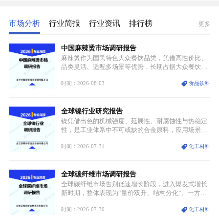
市场分析
行业简报
行业资讯
排行榜
更多
中国麻辣烫市场调研报告
麻辣烫作为国民特色大众餐饮品类，凭借高性价比、
品类灵活、适配多场景等优势，长期占据大众餐饮重
要席位。近年来国内餐饮行业加速规范化、连锁化转
时间：2026-08-03
食品饮料
型，叠加消费需求升级、线上流量变革、新零售业态
兴起，传统麻辣烫行业告别野蛮生长阶段，进入精细
化竞争周期。麻辣烫行业依托刚需属性、灵活的品类
全球镍行业研究报告
特点，在消费、创业、政策、技术多重驱动下，依旧
具备强劲的发展活力。
镍凭借出色的机械强度、延展性、耐腐蚀性与热稳定
性，是工业体系中不可或缺的合金原料，应用场景横
跨传统制造业、高端装备、新能源三大领域，综合使
时间：2026-07-31
化工材料
用价值难以被替代。依托理化优势，镍被全球主要经
济体纳入关键矿产储备清单，成为维系工业体系与能
源转型安全的重要物资。当前镍已从传统工业金属转
全球碳纤维市场调研报告
型为新能源核心战略矿产，全球产业形成“印尼掌控
资源与产能、中国主导消费与技术、工艺向低碳湿法
全球碳纤维市场告别低速增长阶段，进入爆发式增长
迭代、再生镍加速补位”的全新格局。
新时期，整体表现为“量价双升、结构分化”。一方面
市场整体需求量与市场价值同步走高，行业盈利空间
时间：2026-07-30
化工材料
持续扩张；另一方面产品、需求、应用场景呈现明显