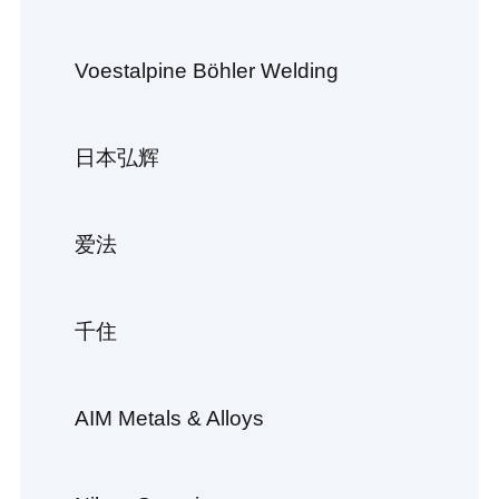
Voestalpine Böhler Welding
日本弘辉
爱法
千住
AIM Metals & Alloys