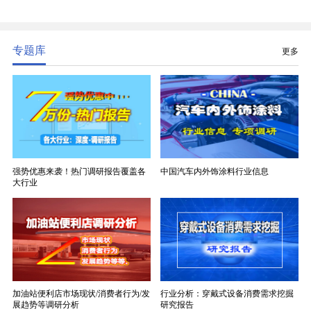
精度、低介电、高耐热、高绝缘、低膨胀等优异综合
性能，无法被普通玻纤织物替代，且产品技术层级划
分清晰，四大主流品类技术壁垒逐级递增。
专题库
更多
强势优惠来袭！热门调研报告覆盖各
中国汽车内外饰涂料行业信息
大行业
加油站便利店市场现状/消费者行为/发
行业分析：穿戴式设备消费需求挖掘
展趋势等调研分析
研究报告