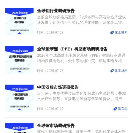
分层，高端小丝束产品溢价能力突出，大丝束产品依
托性价比抢占工业主流市场，通用型产品支撑行业整
全球钼行业调研报告
体规模扩张，高附加值领域与规模化工业应用形成两
大独立增长体系。
当前全球地缘格局重塑、能源转型与高端制造产业快
速发展，钼凭借不可替代的理化性能，从传统工业金
属转变为各国重点管控的战略矿产，行业整体进入供
时间：2026-07-29
化工材料
需格局重构、价值体系重估的新阶段。钼是典型难熔
金属，核心物理化学性能构筑了其不可替代性，也是
其广泛应用于高端领域的基础，多重特性叠加，让钼
全球聚苯醚（PPE）树脂市场调研报告
贯穿传统工业、高端制造、军工、新能源等多个核心
产业，成为现代工业体系中不可或缺的基础材料。
2026年全球高端电子级聚苯醚（PPE）树脂行业遭遇
结构性供给危机，受中东地缘冲突、航运阻断及核心
生产设施损毁多重因素影响，全球最大产能基地全面
时间：2026-07-28
化工材料
停产，行业长期维持寡头垄断的供应链格局彻底瓦
解。本次危机直接造成全球七成高端PPE树脂断供，
产品价格半年内暴涨超400%，上下游产业链出现“有
中国汉服市场调研报告
价无市”的供给真空，并沿高频覆铜板、PCB电路板向
AI服务器、5G基站等高端电子终端持续传导，全产业
近年来，中华优秀传统文化复兴成为主流趋势，叠加
链生产、成本、交付均承受巨大压力。
文旅产业复苏、直播电商等新零售渠道普及、消费群
体审美迭代多重因素，汉服行业迎来发展黄金期。汉
时间：2026-07-27
消费品
服不再局限于传统节日、古风活动等小众场景，逐步
融入旅游、日常穿搭、礼仪培训、婚庆等多元消费场
景，成为承载国风文化、拉动实体消费与文旅融合的
全球镓市场调研报告
重要载体。同时，行业标准落地、生产技术升级、原
创设计能力提升，进一步夯实产业发展根基，吸引传
镓作为稀缺稀散金属，是第三代、第四代半导体材料