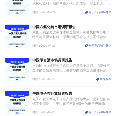
统服饰品牌、文旅企业等跨界入局，市场活力持续释
的核心原料，深度串联通信、新能源、军工航天、光
放。
伏等十余项战略产业，是现代高端制造业的隐形基石
时间：2026-07-24
电子产品和半导体
与大国科技博弈的关键战略资源。镓并非传统大宗金
属，但其衍生化合物是半导体技术迭代的核心载体，
凭借独特的物理与电学性能，构建起“军民融合、全
中国六氟化钨市场调研报告
领域渗透”的战略体系，成为全球科技产业运转的刚
需资源。
六氟化钨是先进半导体制造领域不可替代的核心电子
特气与前驱体材料，深度绑定逻辑芯片、高端存储芯
片等高端赛道。六氟化钨（WF₆）是半导体化学气相
时间：2026-07-23
电子产品和半导体
沉积（CVD）、原子层沉积（ALD）工艺专用前驱体
材料，也是高端电子特气的核心品类，常温下呈液
态，具备输送精准、计量稳定的特点，适配半导体精
中国茅台酒市场调研报告
密制造流程。
当前国内白酒行业正式迈入存量竞争加剧、消费分层
显著的全新发展阶段，酱香型白酒赛道凭借独特消费
认知与持续扩容的市场需求，成为行业核心增长赛
时间：2026-07-22
食品饮料
道。贵州茅台凭借独一无二的核心产区壁垒、刚性产
能稀缺性、百年积淀的顶级品牌影响力，构筑起牢不
可破的行业龙头地位，市场核心竞争力持续领跑全行
中国电子布行业研究报告
业。
电子布被誉为电子信息产业的隐形骨架，是典型的高
端工业织物，主要由直径不足9微米的电子级玻璃纤
维纱经精密织造加工制成，也是印制电路板（PCB）
时间：2026-07-20
电子产品和半导体
生产制造过程中不可或缺的核心基材。电子布具备高