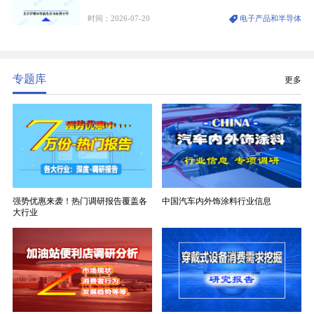
维纱经精密织造加工制成，也是印制电路板（PCB）
时间：2026-07-20
电子产品和半导体
生产制造过程中不可或缺的核心基材。电子布具备高
精度、低介电、高耐热、高绝缘、低膨胀等优异综合
性能，无法被普通玻纤织物替代，且产品技术层级划
分清晰，四大主流品类技术壁垒逐级递增。
专题库
更多
强势优惠来袭！热门调研报告覆盖各
中国汽车内外饰涂料行业信息
大行业