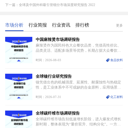
下一篇：全球及中国外科吸引管细分市场深度研究报告 2022
市场分析
行业简报
行业资讯
排行榜
更多
中国麻辣烫市场调研报告
麻辣烫作为国民特色大众餐饮品类，凭借高性价比、
品类灵活、适配多场景等优势，长期占据大众餐饮重
要席位。近年来国内餐饮行业加速规范化、连锁化转
时间：2026-08-03
食品饮料
型，叠加消费需求升级、线上流量变革、新零售业态
兴起，传统麻辣烫行业告别野蛮生长阶段，进入精细
化竞争周期。麻辣烫行业依托刚需属性、灵活的品类
全球镍行业研究报告
特点，在消费、创业、政策、技术多重驱动下，依旧
具备强劲的发展活力。
镍凭借出色的机械强度、延展性、耐腐蚀性与热稳定
性，是工业体系中不可或缺的合金原料，应用场景横
跨传统制造业、高端装备、新能源三大领域，综合使
时间：2026-07-31
化工材料
用价值难以被替代。依托理化优势，镍被全球主要经
济体纳入关键矿产储备清单，成为维系工业体系与能
源转型安全的重要物资。当前镍已从传统工业金属转
全球碳纤维市场调研报告
型为新能源核心战略矿产，全球产业形成“印尼掌控
资源与产能、中国主导消费与技术、工艺向低碳湿法
全球碳纤维市场告别低速增长阶段，进入爆发式增长
迭代、再生镍加速补位”的全新格局。
新时期，整体表现为“量价双升、结构分化”。一方面