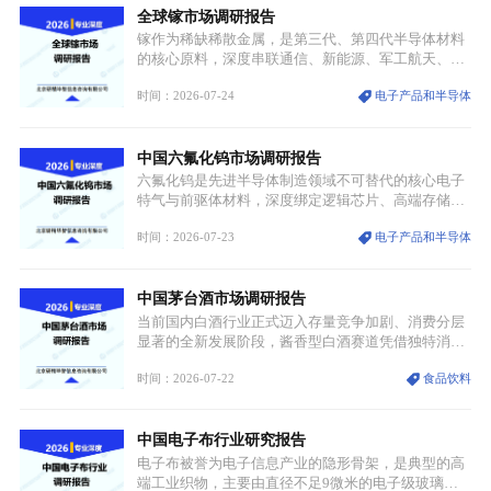
全球镓市场调研报告
重要载体。同时，行业标准落地、生产技术升级、原
创设计能力提升，进一步夯实产业发展根基，吸引传
镓作为稀缺稀散金属，是第三代、第四代半导体材料
统服饰品牌、文旅企业等跨界入局，市场活力持续释
的核心原料，深度串联通信、新能源、军工航天、光
放。
伏等十余项战略产业，是现代高端制造业的隐形基石
时间：2026-07-24
电子产品和半导体
与大国科技博弈的关键战略资源。镓并非传统大宗金
属，但其衍生化合物是半导体技术迭代的核心载体，
凭借独特的物理与电学性能，构建起“军民融合、全
中国六氟化钨市场调研报告
领域渗透”的战略体系，成为全球科技产业运转的刚
需资源。
六氟化钨是先进半导体制造领域不可替代的核心电子
特气与前驱体材料，深度绑定逻辑芯片、高端存储芯
片等高端赛道。六氟化钨（WF₆）是半导体化学气相
时间：2026-07-23
电子产品和半导体
沉积（CVD）、原子层沉积（ALD）工艺专用前驱体
材料，也是高端电子特气的核心品类，常温下呈液
态，具备输送精准、计量稳定的特点，适配半导体精
中国茅台酒市场调研报告
密制造流程。
当前国内白酒行业正式迈入存量竞争加剧、消费分层
显著的全新发展阶段，酱香型白酒赛道凭借独特消费
认知与持续扩容的市场需求，成为行业核心增长赛
时间：2026-07-22
食品饮料
道。贵州茅台凭借独一无二的核心产区壁垒、刚性产
能稀缺性、百年积淀的顶级品牌影响力，构筑起牢不
可破的行业龙头地位，市场核心竞争力持续领跑全行
中国电子布行业研究报告
业。
电子布被誉为电子信息产业的隐形骨架，是典型的高
端工业织物，主要由直径不足9微米的电子级玻璃纤