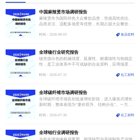
中国麻辣烫市场调研报告
麻辣烫作为国民特色大众餐饮品类，凭借高性价比、
品类灵活、适配多场景等优势，长期占据大众餐饮重
要席位。近年来国内餐饮行业加速规范化、连锁化转
时间：2026-08-03
食品饮料
型，叠加消费需求升级、线上流量变革、新零售业态
兴起，传统麻辣烫行业告别野蛮生长阶段，进入精细
化竞争周期。麻辣烫行业依托刚需属性、灵活的品类
全球镍行业研究报告
特点，在消费、创业、政策、技术多重驱动下，依旧
具备强劲的发展活力。
镍凭借出色的机械强度、延展性、耐腐蚀性与热稳定
性，是工业体系中不可或缺的合金原料，应用场景横
跨传统制造业、高端装备、新能源三大领域，综合使
时间：2026-07-31
化工材料
用价值难以被替代。依托理化优势，镍被全球主要经
济体纳入关键矿产储备清单，成为维系工业体系与能
源转型安全的重要物资。当前镍已从传统工业金属转
全球碳纤维市场调研报告
型为新能源核心战略矿产，全球产业形成“印尼掌控
资源与产能、中国主导消费与技术、工艺向低碳湿法
全球碳纤维市场告别低速增长阶段，进入爆发式增长
迭代、再生镍加速补位”的全新格局。
新时期，整体表现为“量价双升、结构分化”。一方面
市场整体需求量与市场价值同步走高，行业盈利空间
时间：2026-07-30
化工材料
持续扩张；另一方面产品、需求、应用场景呈现明显
分层，高端小丝束产品溢价能力突出，大丝束产品依
托性价比抢占工业主流市场，通用型产品支撑行业整
全球钼行业调研报告
体规模扩张，高附加值领域与规模化工业应用形成两
大独立增长体系。
当前全球地缘格局重塑、能源转型与高端制造产业快