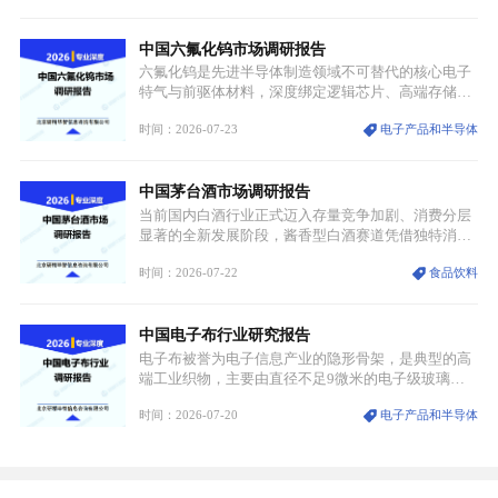
属，但其衍生化合物是半导体技术迭代的核心载体，
凭借独特的物理与电学性能，构建起“军民融合、全
中国六氟化钨市场调研报告
领域渗透”的战略体系，成为全球科技产业运转的刚
需资源。
六氟化钨是先进半导体制造领域不可替代的核心电子
特气与前驱体材料，深度绑定逻辑芯片、高端存储芯
片等高端赛道。六氟化钨（WF₆）是半导体化学气相
时间：2026-07-23
电子产品和半导体
沉积（CVD）、原子层沉积（ALD）工艺专用前驱体
材料，也是高端电子特气的核心品类，常温下呈液
态，具备输送精准、计量稳定的特点，适配半导体精
中国茅台酒市场调研报告
密制造流程。
当前国内白酒行业正式迈入存量竞争加剧、消费分层
显著的全新发展阶段，酱香型白酒赛道凭借独特消费
认知与持续扩容的市场需求，成为行业核心增长赛
时间：2026-07-22
食品饮料
道。贵州茅台凭借独一无二的核心产区壁垒、刚性产
能稀缺性、百年积淀的顶级品牌影响力，构筑起牢不
可破的行业龙头地位，市场核心竞争力持续领跑全行
中国电子布行业研究报告
业。
电子布被誉为电子信息产业的隐形骨架，是典型的高
端工业织物，主要由直径不足9微米的电子级玻璃纤
维纱经精密织造加工制成，也是印制电路板（PCB）
时间：2026-07-20
电子产品和半导体
生产制造过程中不可或缺的核心基材。电子布具备高
精度、低介电、高耐热、高绝缘、低膨胀等优异综合
性能，无法被普通玻纤织物替代，且产品技术层级划
分清晰，四大主流品类技术壁垒逐级递增。