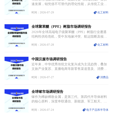
速发展，钼凭借不可替代的理化性能，从传统工业金
属转变为各国重点管控的战略矿产，行业整体进入供
时间：2026-07-29
化工材料
需格局重构、价值体系重估的新阶段。钼是典型难熔
金属，核心物理化学性能构筑了其不可替代性，也是
其广泛应用于高端领域的基础，多重特性叠加，让钼
全球聚苯醚（PPE）树脂市场调研报告
贯穿传统工业、高端制造、军工、新能源等多个核心
产业，成为现代工业体系中不可或缺的基础材料。
2026年全球高端电子级聚苯醚（PPE）树脂行业遭遇
结构性供给危机，受中东地缘冲突、航运阻断及核心
生产设施损毁多重因素影响，全球最大产能基地全面
时间：2026-07-28
化工材料
停产，行业长期维持寡头垄断的供应链格局彻底瓦
解。本次危机直接造成全球七成高端PPE树脂断供，
产品价格半年内暴涨超400%，上下游产业链出现“有
中国汉服市场调研报告
价无市”的供给真空，并沿高频覆铜板、PCB电路板向
AI服务器、5G基站等高端电子终端持续传导，全产业
近年来，中华优秀传统文化复兴成为主流趋势，叠加
链生产、成本、交付均承受巨大压力。
文旅产业复苏、直播电商等新零售渠道普及、消费群
体审美迭代多重因素，汉服行业迎来发展黄金期。汉
时间：2026-07-27
消费品
服不再局限于传统节日、古风活动等小众场景，逐步
融入旅游、日常穿搭、礼仪培训、婚庆等多元消费场
景，成为承载国风文化、拉动实体消费与文旅融合的
全球镓市场调研报告
重要载体。同时，行业标准落地、生产技术升级、原
创设计能力提升，进一步夯实产业发展根基，吸引传
镓作为稀缺稀散金属，是第三代、第四代半导体材料
统服饰品牌、文旅企业等跨界入局，市场活力持续释
的核心原料，深度串联通信、新能源、军工航天、光
放。
伏等十余项战略产业，是现代高端制造业的隐形基石
时间：2026-07-24
电子产品和半导体
与大国科技博弈的关键战略资源。镓并非传统大宗金