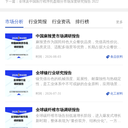
下一篇：全球及中国医疗程序托盘细分市场深度研究报告 2022
市场分析
行业简报
行业资讯
排行榜
更多
中国麻辣烫市场调研报告
麻辣烫作为国民特色大众餐饮品类，凭借高性价比、
品类灵活、适配多场景等优势，长期占据大众餐饮重
要席位。近年来国内餐饮行业加速规范化、连锁化转
时间：2026-08-03
食品饮料
型，叠加消费需求升级、线上流量变革、新零售业态
兴起，传统麻辣烫行业告别野蛮生长阶段，进入精细
化竞争周期。麻辣烫行业依托刚需属性、灵活的品类
全球镍行业研究报告
特点，在消费、创业、政策、技术多重驱动下，依旧
具备强劲的发展活力。
镍凭借出色的机械强度、延展性、耐腐蚀性与热稳定
性，是工业体系中不可或缺的合金原料，应用场景横
跨传统制造业、高端装备、新能源三大领域，综合使
时间：2026-07-31
化工材料
用价值难以被替代。依托理化优势，镍被全球主要经
济体纳入关键矿产储备清单，成为维系工业体系与能
源转型安全的重要物资。当前镍已从传统工业金属转
全球碳纤维市场调研报告
型为新能源核心战略矿产，全球产业形成“印尼掌控
资源与产能、中国主导消费与技术、工艺向低碳湿法
全球碳纤维市场告别低速增长阶段，进入爆发式增长
迭代、再生镍加速补位”的全新格局。
新时期，整体表现为“量价双升、结构分化”。一方面
市场整体需求量与市场价值同步走高，行业盈利空间