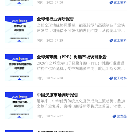
时间：2026-07-30
化工材料
持续扩张；另一方面产品、需求、应用场景呈现明显
分层，高端小丝束产品溢价能力突出，大丝束产品依
托性价比抢占工业主流市场，通用型产品支撑行业整
全球钼行业调研报告
体规模扩张，高附加值领域与规模化工业应用形成两
大独立增长体系。
当前全球地缘格局重塑、能源转型与高端制造产业快
速发展，钼凭借不可替代的理化性能，从传统工业金
属转变为各国重点管控的战略矿产，行业整体进入供
时间：2026-07-29
化工材料
需格局重构、价值体系重估的新阶段。钼是典型难熔
金属，核心物理化学性能构筑了其不可替代性，也是
其广泛应用于高端领域的基础，多重特性叠加，让钼
全球聚苯醚（PPE）树脂市场调研报告
贯穿传统工业、高端制造、军工、新能源等多个核心
产业，成为现代工业体系中不可或缺的基础材料。
2026年全球高端电子级聚苯醚（PPE）树脂行业遭遇
结构性供给危机，受中东地缘冲突、航运阻断及核心
生产设施损毁多重因素影响，全球最大产能基地全面
时间：2026-07-28
化工材料
停产，行业长期维持寡头垄断的供应链格局彻底瓦
解。本次危机直接造成全球七成高端PPE树脂断供，
产品价格半年内暴涨超400%，上下游产业链出现“有
中国汉服市场调研报告
价无市”的供给真空，并沿高频覆铜板、PCB电路板向
AI服务器、5G基站等高端电子终端持续传导，全产业
近年来，中华优秀传统文化复兴成为主流趋势，叠加
链生产、成本、交付均承受巨大压力。
文旅产业复苏、直播电商等新零售渠道普及、消费群
体审美迭代多重因素，汉服行业迎来发展黄金期。汉
时间：2026-07-27
消费品
服不再局限于传统节日、古风活动等小众场景，逐步
融入旅游、日常穿搭、礼仪培训、婚庆等多元消费场
景，成为承载国风文化、拉动实体消费与文旅融合的