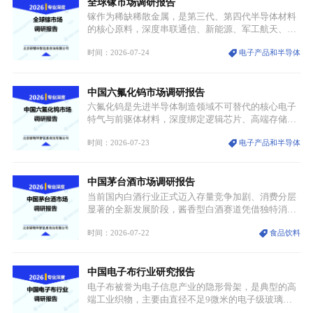
全球镓市场调研报告
重要载体。同时，行业标准落地、生产技术升级、原
创设计能力提升，进一步夯实产业发展根基，吸引传
镓作为稀缺稀散金属，是第三代、第四代半导体材料
统服饰品牌、文旅企业等跨界入局，市场活力持续释
的核心原料，深度串联通信、新能源、军工航天、光
放。
伏等十余项战略产业，是现代高端制造业的隐形基石
时间：2026-07-24
电子产品和半导体
与大国科技博弈的关键战略资源。镓并非传统大宗金
属，但其衍生化合物是半导体技术迭代的核心载体，
凭借独特的物理与电学性能，构建起“军民融合、全
中国六氟化钨市场调研报告
领域渗透”的战略体系，成为全球科技产业运转的刚
需资源。
六氟化钨是先进半导体制造领域不可替代的核心电子
特气与前驱体材料，深度绑定逻辑芯片、高端存储芯
片等高端赛道。六氟化钨（WF₆）是半导体化学气相
时间：2026-07-23
电子产品和半导体
沉积（CVD）、原子层沉积（ALD）工艺专用前驱体
材料，也是高端电子特气的核心品类，常温下呈液
态，具备输送精准、计量稳定的特点，适配半导体精
中国茅台酒市场调研报告
密制造流程。
当前国内白酒行业正式迈入存量竞争加剧、消费分层
显著的全新发展阶段，酱香型白酒赛道凭借独特消费
认知与持续扩容的市场需求，成为行业核心增长赛
时间：2026-07-22
食品饮料
道。贵州茅台凭借独一无二的核心产区壁垒、刚性产
能稀缺性、百年积淀的顶级品牌影响力，构筑起牢不
可破的行业龙头地位，市场核心竞争力持续领跑全行
中国电子布行业研究报告
业。
电子布被誉为电子信息产业的隐形骨架，是典型的高
端工业织物，主要由直径不足9微米的电子级玻璃纤
维纱经精密织造加工制成，也是印制电路板（PCB）