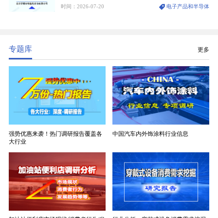
时间：2026-07-20
电子产品和半导体
生产制造过程中不可或缺的核心基材。电子布具备高
精度、低介电、高耐热、高绝缘、低膨胀等优异综合
性能，无法被普通玻纤织物替代，且产品技术层级划
分清晰，四大主流品类技术壁垒逐级递增。
专题库
更多
强势优惠来袭！热门调研报告覆盖各
中国汽车内外饰涂料行业信息
大行业