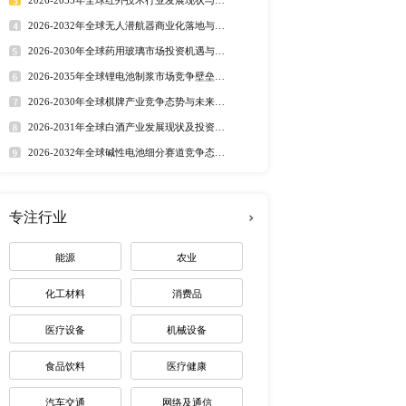
行业洞察
右增速，不仅着眼于经济增
市场分析 丨
行业简报 丨
行业
长期坚持的目标。预计
态监测 丨
排行榜
研精毕智信息咨询限公司发
设备行业发展现状与趋势，
定制最适合您
判冷胶设备下游市场需
合桌面研究、业内人士或
 Corporation 
Power Adhesives Preo 本报
热门报告
深度报告
 新设备 配件和服务 冷
2026-2032年全球有机硅市
场，如有定制需求，欢迎来
趋势调研报告
2026-2030年全球茅台酒市
路径研究报告
2026-2035年全球红外技术
资价值分析研究报告
2026-2032年全球无人潜航
业机遇报告
2026-2030年全球药用玻璃
下一篇：全球及中国冷藏集装箱船队细分市场深度研究报告 2022
业价值研究报告
2026-2035年全球锂电池制