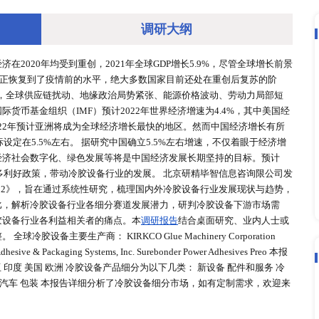
调研大
，全球及中国经济在2020年均受到重创，2021年全球GDP增长
并不意味着经济真正恢复到了疫情前的水平，绝大多数国家目前
年是持续复苏的一年，全球供应链扰动、地缘政治局势紧张、能源
苏的韧性，国际货币基金组织（IMF）预计2022年世界经济增
大力推动下，2022年预计亚洲将成为全球经济增长最快的地区