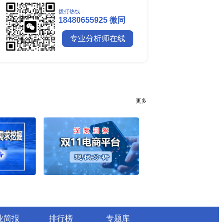
全球镍行业研究报告
全球碳纤维市场调研报告
全球钼行业调研报告
全球聚苯醚（PPE）树脂市场调
行业简报
行业资讯
电网数字化转型背景下智能电
细分市场全景剖析
全球有机硅供需格局、价格走
深度分析
谁主宰AI算力市场？全球NP
与赛道竞争真相
药用玻璃凭什么成为医药包装
料？
全球最大生产国优势凸显，醋
口增量市场在哪？
全球甲酸行业全产业链研究：