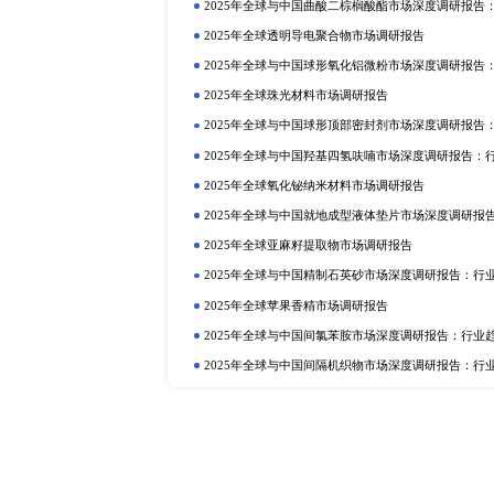
定制报告
热门报告
深
2025年全球与中国植物二氧化碳
行业趋势与投资前景分析
2025年全球硫酸铝铵市场调研报告
2025年全球与中国植物蛋白质食品
2025年全球与中国抗氧化剂和稳
业趋势与投资前景分析
2025年全球巧克力液提取物市场调
2025年全球与中国卡替洛尔市场
投资前景分析
2025年全球可降解树脂市场调研报