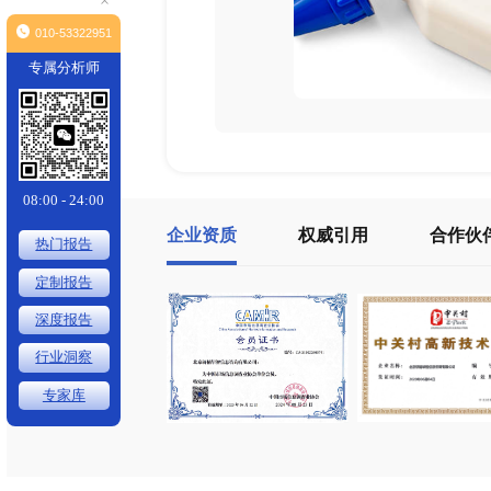
×
010-53322951
专属分析师
08:00 - 24:00
企业资质
权威引用
热门报告
定制报告