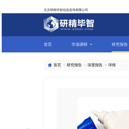
北京研精毕智信息咨询有限公司
首页
市场调研
首页
研究报告
深度报告