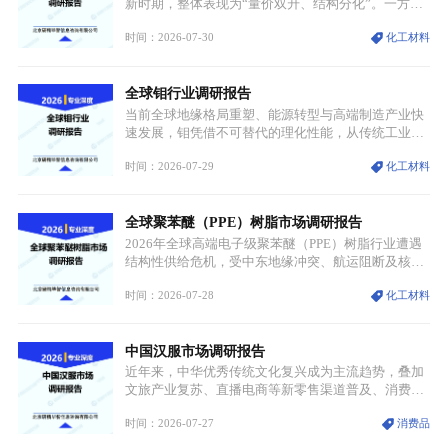
迭代、再生镍加速补位”的全新格局。
新时期，整体表现为“量价双升、结构分化”。一方面
市场整体需求量与市场价值同步走高，行业盈利空间
时间：2026-07-30
化工材料
持续扩张；另一方面产品、需求、应用场景呈现明显
分层，高端小丝束产品溢价能力突出，大丝束产品依
托性价比抢占工业主流市场，通用型产品支撑行业整
全球钼行业调研报告
体规模扩张，高附加值领域与规模化工业应用形成两
大独立增长体系。
当前全球地缘格局重塑、能源转型与高端制造产业快
速发展，钼凭借不可替代的理化性能，从传统工业金
属转变为各国重点管控的战略矿产，行业整体进入供
时间：2026-07-29
化工材料
需格局重构、价值体系重估的新阶段。钼是典型难熔
金属，核心物理化学性能构筑了其不可替代性，也是
其广泛应用于高端领域的基础，多重特性叠加，让钼
全球聚苯醚（PPE）树脂市场调研报告
贯穿传统工业、高端制造、军工、新能源等多个核心
产业，成为现代工业体系中不可或缺的基础材料。
2026年全球高端电子级聚苯醚（PPE）树脂行业遭遇
结构性供给危机，受中东地缘冲突、航运阻断及核心
生产设施损毁多重因素影响，全球最大产能基地全面
时间：2026-07-28
化工材料
停产，行业长期维持寡头垄断的供应链格局彻底瓦
解。本次危机直接造成全球七成高端PPE树脂断供，
产品价格半年内暴涨超400%，上下游产业链出现“有
中国汉服市场调研报告
价无市”的供给真空，并沿高频覆铜板、PCB电路板向
AI服务器、5G基站等高端电子终端持续传导，全产业
近年来，中华优秀传统文化复兴成为主流趋势，叠加
链生产、成本、交付均承受巨大压力。
文旅产业复苏、直播电商等新零售渠道普及、消费群
体审美迭代多重因素，汉服行业迎来发展黄金期。汉
时间：2026-07-27
消费品
服不再局限于传统节日、古风活动等小众场景，逐步
融入旅游、日常穿搭、礼仪培训、婚庆等多元消费场