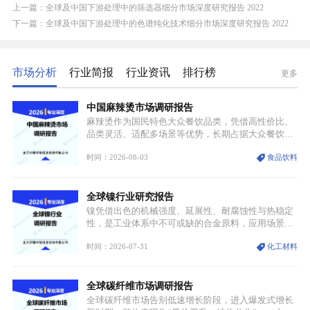
上一篇：全球及中国下游处理中的筛选器细分市场深度研究报告 2022
下一篇：全球及中国下游处理中的色谱纯化技术细分市场深度研究报告 2022
市场分析
行业简报
行业资讯
排行榜
更多
中国麻辣烫市场调研报告
麻辣烫作为国民特色大众餐饮品类，凭借高性价比、
品类灵活、适配多场景等优势，长期占据大众餐饮重
要席位。近年来国内餐饮行业加速规范化、连锁化转
时间：2026-08-03
食品饮料
型，叠加消费需求升级、线上流量变革、新零售业态
兴起，传统麻辣烫行业告别野蛮生长阶段，进入精细
化竞争周期。麻辣烫行业依托刚需属性、灵活的品类
全球镍行业研究报告
特点，在消费、创业、政策、技术多重驱动下，依旧
具备强劲的发展活力。
镍凭借出色的机械强度、延展性、耐腐蚀性与热稳定
性，是工业体系中不可或缺的合金原料，应用场景横
跨传统制造业、高端装备、新能源三大领域，综合使
时间：2026-07-31
化工材料
用价值难以被替代。依托理化优势，镍被全球主要经
济体纳入关键矿产储备清单，成为维系工业体系与能
源转型安全的重要物资。当前镍已从传统工业金属转
全球碳纤维市场调研报告
型为新能源核心战略矿产，全球产业形成“印尼掌控
资源与产能、中国主导消费与技术、工艺向低碳湿法
全球碳纤维市场告别低速增长阶段，进入爆发式增长