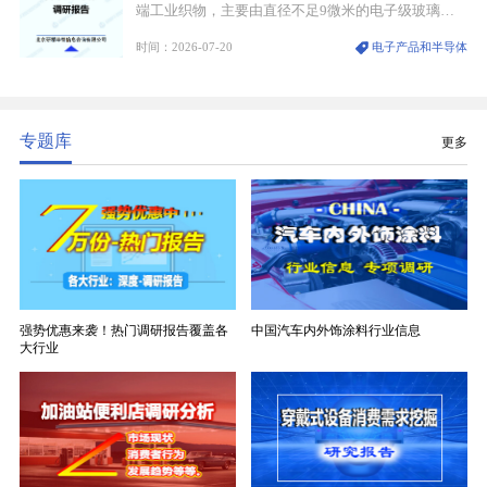
端工业织物，主要由直径不足9微米的电子级玻璃纤
维纱经精密织造加工制成，也是印制电路板（PCB）
时间：2026-07-20
电子产品和半导体
生产制造过程中不可或缺的核心基材。电子布具备高
精度、低介电、高耐热、高绝缘、低膨胀等优异综合
性能，无法被普通玻纤织物替代，且产品技术层级划
分清晰，四大主流品类技术壁垒逐级递增。
专题库
更多
强势优惠来袭！热门调研报告覆盖各
中国汽车内外饰涂料行业信息
大行业