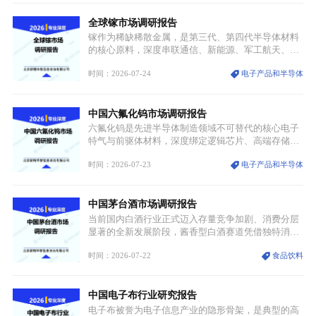
景，成为承载国风文化、拉动实体消费与文旅融合的
全球镓市场调研报告
重要载体。同时，行业标准落地、生产技术升级、原
创设计能力提升，进一步夯实产业发展根基，吸引传
镓作为稀缺稀散金属，是第三代、第四代半导体材料
统服饰品牌、文旅企业等跨界入局，市场活力持续释
的核心原料，深度串联通信、新能源、军工航天、光
放。
伏等十余项战略产业，是现代高端制造业的隐形基石
时间：2026-07-24
电子产品和半导体
与大国科技博弈的关键战略资源。镓并非传统大宗金
属，但其衍生化合物是半导体技术迭代的核心载体，
凭借独特的物理与电学性能，构建起“军民融合、全
中国六氟化钨市场调研报告
领域渗透”的战略体系，成为全球科技产业运转的刚
需资源。
六氟化钨是先进半导体制造领域不可替代的核心电子
特气与前驱体材料，深度绑定逻辑芯片、高端存储芯
片等高端赛道。六氟化钨（WF₆）是半导体化学气相
时间：2026-07-23
电子产品和半导体
沉积（CVD）、原子层沉积（ALD）工艺专用前驱体
材料，也是高端电子特气的核心品类，常温下呈液
态，具备输送精准、计量稳定的特点，适配半导体精
中国茅台酒市场调研报告
密制造流程。
当前国内白酒行业正式迈入存量竞争加剧、消费分层
显著的全新发展阶段，酱香型白酒赛道凭借独特消费
认知与持续扩容的市场需求，成为行业核心增长赛
时间：2026-07-22
食品饮料
道。贵州茅台凭借独一无二的核心产区壁垒、刚性产
能稀缺性、百年积淀的顶级品牌影响力，构筑起牢不
可破的行业龙头地位，市场核心竞争力持续领跑全行
中国电子布行业研究报告
业。
电子布被誉为电子信息产业的隐形骨架，是典型的高